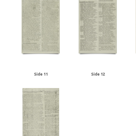
Tranmäl, Martin, politiker
Trolle, Herluf
Tysklandsarbejdere
U
Udenr
V2, våben
Valutacentralen
Vamdrupvej, Kbh.
Vennike, Leif Steffen, stu
Willumsen, Harry Walther, repræsentant, Odense
Winther, Knud, gartner, 
Ørregaard, overbetjent
Østergaard, Hans Chr., købmand, Næstved
Østfr
Side 11
Side 12