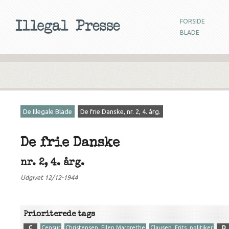
FORSIDE
BLADE
De Illegale Blade
De frie Danske, nr. 2, 4. årg.
De frie Danske
nr. 2, 4. årg.
Udgivet 12/12-1944
Prioriterede tags
C
Censur
Christensen, Ellen Margrethe
Clausen, Frits, politiker
D