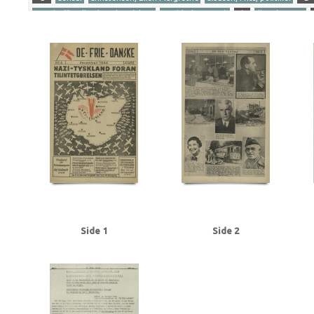
Gersdorff Holbech, Kai, redaktør
Goebbels, Joseph
I
Illegal presse
Ribbentrop, Joachim von
S
Stettinius, Edward, politiker
Stikkerlikvi
Tranmäl, Martin, politiker
Tyske film
U
Udhængninger
Yderligere tags
A
Aachen
Aalborg
Aarhus
Abildrose, kriminalbetjent, Frb.
Albrecht
Andersen Gaardsmand, Lars, arbejdsmand, Aarhus
Andersen, Edward, over
Axelborg, Kbh.
B
B&W (Burmeister & Wain)
Baastrup Thomsen, Bjørn,
Beckett, politiadv., Kbh.
Beckwith, John, politibetjent, Kbh.
Belgien
Be
Bernstorffsvej, Kbh.
Bertelsen, Magnus Carl, farmaceut, Risskov
Best, We
Brandt, Poul, vicepolitiinspektør
Brdr. Wolff, firma
Brock, Willy, kriminalbe
BT
Buchenwald
Budapest
Bøgholm Larsen, politikommissær, Kbh.
C
Christensen, Ellen Margrethe
Christensen, Niels Egon, savskærer, Odense
Churchill, Winston
Clausen, Frits, politiker
Clausen, Jens Chr., Kbh.
Clea
Dalsgaard, Ole William, maskinlærling, Aarhus
Damgaard, Laurits Gudmand, 
Side 1
Side 2
Dansk Samling
Dansk-Tysk Forening
Darling, Johnny, konstruktør, Odens
Det kgl. Teater
DNSAP (Danmarks Nationalsocialistiske Arbejderparti)
Dre
Eckberg, politikommissær
Eiben, von, kriminalbetjent
Eisenhower, Dwigh
Erslev, Svend, grosserer, Kbh.
Esmanoff, Gerda, danser
Ewald, Lissen, mal
Flagstad, Bent, politifuldm.
Folmann, kriminalbetjent
Fords Fabrikker, S