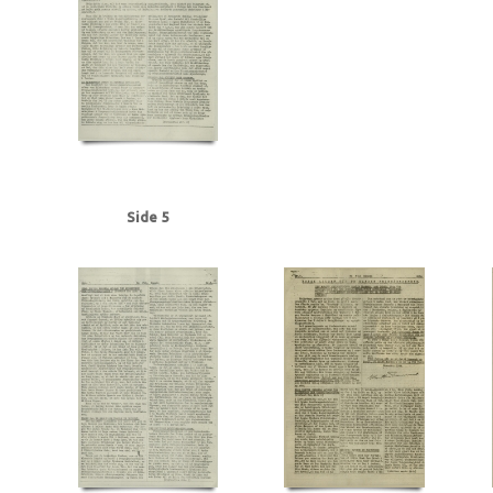
Frederiksen, Einar Arnold, politibetjent, Faaborg
Fremad, blad
Frøslevlej
Gehrke, Uffe, Herning
Gersdorff Holbech, Kai, redaktør
Gl. Kongevej, Kb
Grant Statham, David Arthur, stud.tecn., Kbh.
Grieg, Nordahl, forfatter
G
Hansen, Chr. Børge, bryggeriarbejder, Randers
Hansen, Erik Ejv., fyrbøder, 
Hansen, Hans Chr. Marius Frits, sømand, Odense
Hansen, Holger, Fjaltring
Hansen, Steen Ewald, maskinlærling, Svendborg
Heegaard Nørgaard, Anker
Himmelstrup, Jacob, overbetjent
Himmler, Heinrich
Hoflund, Carl, fyrbød
Holm, Andreas Peter Chr. J.J., salgschef, Kbh.
Holmblads Billedbog
Holste
Hulten, Ejner, farvehandlermedhj., Randers
I
Ibsen, Kaj, jord- og beto
Side 5
Jensen, Anders Peter Olof, Odense
Jensen, Gregers Julius, læge, Augus
Jensen, Siktus Carbo, transportarb., Svendborg
Jensen, Viggo Johannes,
Jespersen, Hans Gunner, driftsleder, Herning
Jessen, Halvor, kriminalbetj
Justesen, Poul, afdelingschef, Klampenborg
Juul Aasted, Herman Chr., fab
Jørgensen Madsen, Niels, præst, Sønderborg
Jørgensen, Edvard Charles, f
Kerrn-Jespersen, Søren, stud.polyt., Hellerup
Kirkenes
Knuth, greve
Kn
Rasmussen, Jacob, stud.art., Rungsted
Kystbanen
Kæraa, tandtekniker
Landbrugsministerium, det tyske
Larsen, Flemming Dusseius, kaptajn, Kbh
Leica, kamera
Lind, Mogens
Loft, Johannes, gas- og vandmester, Aarhus
Lund, Svend Aage, chefredaktør
Lüneburger Heide
Lyngby
Lyngby Raa
Madsen, Harry Emil, handelsmand, Odense
Madsen, politikommissær, Bran
Malmgren Rasmussen, Oluf, fisker, Kbh.
Mathiassen, Arne, lærer, Højbjerg