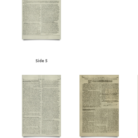
Frederiksen, Einar Arnold, politibetjent, Faaborg
Fremad, blad
Frøslevlej
Gehrke, Uffe, Herning
Gersdorff Holbech, Kai, redaktør
Gl. Kongevej, Kb
Grant Statham, David Arthur, stud.tecn., Kbh.
Grieg, Nordahl, forfatter
G
Hansen, Chr. Børge, bryggeriarbejder, Randers
Hansen, Erik Ejv., fyrbøder, 
Hansen, Hans Chr. Marius Frits, sømand, Odense
Hansen, Holger, Fjaltring
Hansen, Steen Ewald, maskinlærling, Svendborg
Heegaard Nørgaard, Anker
Himmelstrup, Jacob, overbetjent
Himmler, Heinrich
Hoflund, Carl, fyrbød
Holm, Andreas Peter Chr. J.J., salgschef, Kbh.
Holmblads Billedbog
Holste
Hulten, Ejner, farvehandlermedhj., Randers
I
Ibsen, Kaj, jord- og beto
Side 5
Jensen, Anders Peter Olof, Odense
Jensen, Gregers Julius, læge, Augus
Jensen, Siktus Carbo, transportarb., Svendborg
Jensen, Viggo Johannes,
Jespersen, Hans Gunner, driftsleder, Herning
Jessen, Halvor, kriminalbetj
Justesen, Poul, afdelingschef, Klampenborg
Juul Aasted, Herman Chr., fab
Jørgensen Madsen, Niels, præst, Sønderborg
Jørgensen, Edvard Charles, f
Kerrn-Jespersen, Søren, stud.polyt., Hellerup
Kirkenes
Knuth, greve
Kn
Rasmussen, Jacob, stud.art., Rungsted
Kystbanen
Kæraa, tandtekniker
Landbrugsministerium, det tyske
Larsen, Flemming Dusseius, kaptajn, Kbh
Leica, kamera
Lind, Mogens
Loft, Johannes, gas- og vandmester, Aarhus
Lund, Svend Aage, chefredaktør
Lüneburger Heide
Lyngby
Lyngby Raa
Madsen, Harry Emil, handelsmand, Odense
Madsen, politikommissær, Bran
Malmgren Rasmussen, Oluf, fisker, Kbh.
Mathiassen, Arne, lærer, Højbjerg