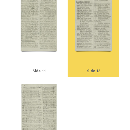
Tranmäl, Martin, politiker
Trolle, Herluf
Tysklandsarbejdere
U
Udenr
V2, våben
Valutacentralen
Vamdrupvej, Kbh.
Vennike, Leif Steffen, stu
Willumsen, Harry Walther, repræsentant, Odense
Winther, Knud, gartner, 
Ørregaard, overbetjent
Østergaard, Hans Chr., købmand, Næstved
Østfr
Side 11
Side 12