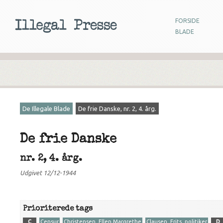
FORSIDE
BLADE
De Illegale Blade
De frie Danske, nr. 2, 4. årg.
De frie Danske
nr. 2, 4. årg.
Udgivet 12/12-1944
Prioriterede tags
C
Censur
Christensen, Ellen Margrethe
Clausen, Frits, politiker
D