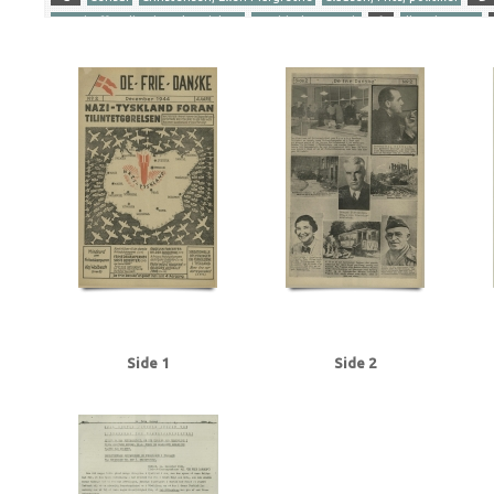
Gersdorff Holbech, Kai, redaktør
Goebbels, Joseph
I
Illegal presse
Ribbentrop, Joachim von
S
Stettinius, Edward, politiker
Stikkerlikvi
Tranmäl, Martin, politiker
Tyske film
U
Udhængninger
Yderligere tags
A
Aachen
Aalborg
Aarhus
Abildrose, kriminalbetjent, Frb.
Albrecht
Andersen Gaardsmand, Lars, arbejdsmand, Aarhus
Andersen, Edward, over
Axelborg, Kbh.
B
B&W (Burmeister & Wain)
Baastrup Thomsen, Bjørn,
Beckett, politiadv., Kbh.
Beckwith, John, politibetjent, Kbh.
Belgien
Be
Bernstorffsvej, Kbh.
Bertelsen, Magnus Carl, farmaceut, Risskov
Best, We
Brandt, Poul, vicepolitiinspektør
Brdr. Wolff, firma
Brock, Willy, kriminalbe
BT
Buchenwald
Budapest
Bøgholm Larsen, politikommissær, Kbh.
C
Christensen, Ellen Margrethe
Christensen, Niels Egon, savskærer, Odense
Churchill, Winston
Clausen, Frits, politiker
Clausen, Jens Chr., Kbh.
Clea
Dalsgaard, Ole William, maskinlærling, Aarhus
Damgaard, Laurits Gudmand, 
Side 1
Side 2
Dansk Samling
Dansk-Tysk Forening
Darling, Johnny, konstruktør, Odens
Det kgl. Teater
DNSAP (Danmarks Nationalsocialistiske Arbejderparti)
Dre
Eckberg, politikommissær
Eiben, von, kriminalbetjent
Eisenhower, Dwigh
Erslev, Svend, grosserer, Kbh.
Esmanoff, Gerda, danser
Ewald, Lissen, mal
Flagstad, Bent, politifuldm.
Folmann, kriminalbetjent
Fords Fabrikker, S