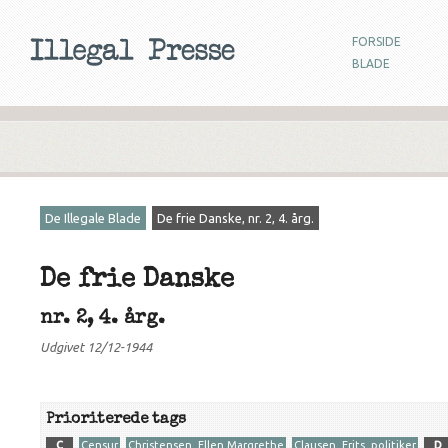
FORSIDE
BLADE
De Illegale Blade
De frie Danske, nr. 2, 4. årg.
De frie Danske
nr. 2, 4. årg.
Udgivet 12/12-1944
Prioriterede tags
C
Censur
Christensen, Ellen Margrethe
Clausen, Frits, politiker
D