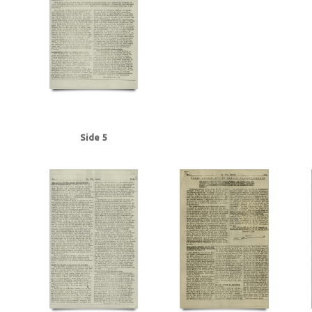
Frederiksen, Einar Arnold, politibetjent, Faaborg
Fremad, blad
Frøslevlej
Gehrke, Uffe, Herning
Gersdorff Holbech, Kai, redaktør
Gl. Kongevej, Kb
Grant Statham, David Arthur, stud.tecn., Kbh.
Grieg, Nordahl, forfatter
G
Hansen, Chr. Børge, bryggeriarbejder, Randers
Hansen, Erik Ejv., fyrbøder, 
Hansen, Hans Chr. Marius Frits, sømand, Odense
Hansen, Holger, Fjaltring
Hansen, Steen Ewald, maskinlærling, Svendborg
Heegaard Nørgaard, Anker
Himmelstrup, Jacob, overbetjent
Himmler, Heinrich
Hoflund, Carl, fyrbød
Holm, Andreas Peter Chr. J.J., salgschef, Kbh.
Holmblads Billedbog
Holste
Hulten, Ejner, farvehandlermedhj., Randers
I
Ibsen, Kaj, jord- og beto
Side 5
Jensen, Anders Peter Olof, Odense
Jensen, Gregers Julius, læge, Augus
Jensen, Siktus Carbo, transportarb., Svendborg
Jensen, Viggo Johannes,
Jespersen, Hans Gunner, driftsleder, Herning
Jessen, Halvor, kriminalbetj
Justesen, Poul, afdelingschef, Klampenborg
Juul Aasted, Herman Chr., fab
Jørgensen Madsen, Niels, præst, Sønderborg
Jørgensen, Edvard Charles, f
Kerrn-Jespersen, Søren, stud.polyt., Hellerup
Kirkenes
Knuth, greve
Kn
Rasmussen, Jacob, stud.art., Rungsted
Kystbanen
Kæraa, tandtekniker
Landbrugsministerium, det tyske
Larsen, Flemming Dusseius, kaptajn, Kbh
Leica, kamera
Lind, Mogens
Loft, Johannes, gas- og vandmester, Aarhus
Lund, Svend Aage, chefredaktør
Lüneburger Heide
Lyngby
Lyngby Raa
Madsen, Harry Emil, handelsmand, Odense
Madsen, politikommissær, Bran
Malmgren Rasmussen, Oluf, fisker, Kbh.
Mathiassen, Arne, lærer, Højbjerg