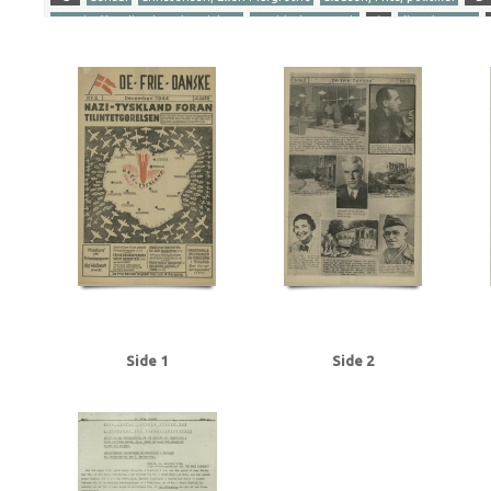
Gersdorff Holbech, Kai, redaktør
Goebbels, Joseph
I
Illegal presse
Ribbentrop, Joachim von
S
Stettinius, Edward, politiker
Stikkerlikvi
Tranmäl, Martin, politiker
Tyske film
U
Udhængninger
Yderligere tags
A
Aachen
Aalborg
Aarhus
Abildrose, kriminalbetjent, Frb.
Albrecht
Andersen Gaardsmand, Lars, arbejdsmand, Aarhus
Andersen, Edward, over
Axelborg, Kbh.
B
B&W (Burmeister & Wain)
Baastrup Thomsen, Bjørn,
Beckett, politiadv., Kbh.
Beckwith, John, politibetjent, Kbh.
Belgien
Be
Bernstorffsvej, Kbh.
Bertelsen, Magnus Carl, farmaceut, Risskov
Best, We
Brandt, Poul, vicepolitiinspektør
Brdr. Wolff, firma
Brock, Willy, kriminalbe
BT
Buchenwald
Budapest
Bøgholm Larsen, politikommissær, Kbh.
C
Christensen, Ellen Margrethe
Christensen, Niels Egon, savskærer, Odense
Churchill, Winston
Clausen, Frits, politiker
Clausen, Jens Chr., Kbh.
Clea
Dalsgaard, Ole William, maskinlærling, Aarhus
Damgaard, Laurits Gudmand, 
Side 1
Side 2
Dansk Samling
Dansk-Tysk Forening
Darling, Johnny, konstruktør, Odens
Det kgl. Teater
DNSAP (Danmarks Nationalsocialistiske Arbejderparti)
Dre
Eckberg, politikommissær
Eiben, von, kriminalbetjent
Eisenhower, Dwigh
Erslev, Svend, grosserer, Kbh.
Esmanoff, Gerda, danser
Ewald, Lissen, mal
Flagstad, Bent, politifuldm.
Folmann, kriminalbetjent
Fords Fabrikker, S