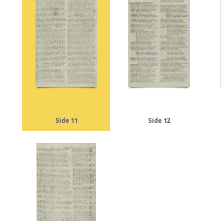
Tranmäl, Martin, politiker
Trolle, Herluf
Tysklandsarbejdere
U
Udenr
V2, våben
Valutacentralen
Vamdrupvej, Kbh.
Vennike, Leif Steffen, stu
Willumsen, Harry Walther, repræsentant, Odense
Winther, Knud, gartner, 
Ørregaard, overbetjent
Østergaard, Hans Chr., købmand, Næstved
Østfr
Side 11
Side 12