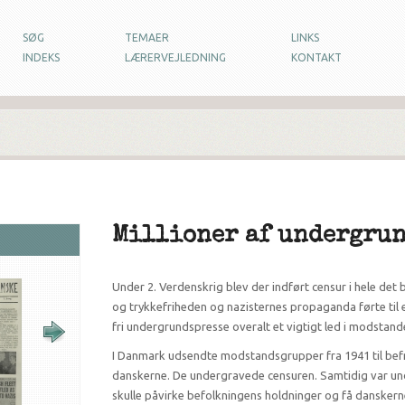
SØG
TEMAER
LINKS
INDEKS
LÆRERVEJLEDNING
KONTAKT
Millioner af undergru
Under 2. Verdenskrig blev der indført censur i hele det
og trykkefriheden og nazisternes propaganda førte til e
fri undergrundspresse overalt et vigtigt led i modstand
I Danmark udsendte modstandsgrupper fra 1941 til befrie
danskerne. De undergravede censuren. Samtidig var un
skulle påvirke befolkningens holdninger og få danske