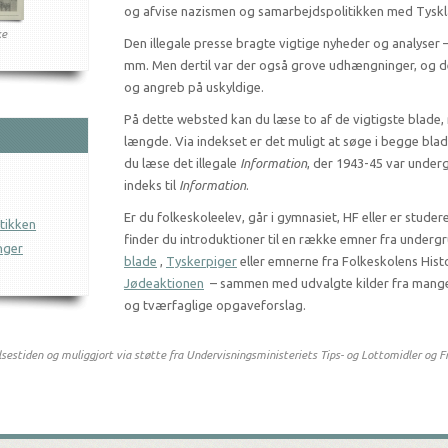
Frit Danmark
og afvise nazismen og samarbejdspolitikken med Tysk
Frit Danmark
Jun. 1942
ke
De frie Danske
De f
Den illegale presse bragte vigtige nyheder og analyser –
Nov. 1943
Dec. 1943
Ma
mm. Men dertil var der også grove udhængninger, og de
og angreb på uskyldige.
På dette websted kan du læse to af de vigtigste blade,
længde. Via indekset er det muligt at søge i begge bla
du læse det illegale
Information
, der 1943-45 var unde
indeks til
Information
.
Er du folkeskoleelev, går i gymnasiet, HF eller er studere
tikken
finder du introduktioner til en række emner fra underg
nger
blade
,
Tyskerpiger
eller emnerne fra Folkeskolens His
Jødeaktionen
– sammen med udvalgte kilder fra mange f
og tværfaglige opgaveforslag.
lsestiden og muliggjort via støtte fra Undervisningsministeriets Tips- og Lottomidler og