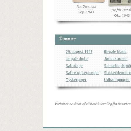
Frit Danmark
De frie Dans
Sep. 1943
Okt. 1943
Temaer
29. august 1943
Illegale blade
Illegale digte
Jødeaktionen
Sabotage
Samarbejdspoli
Satire og tegninger
Stikkerlikvideri
Tyskerpiger
Udhængninger
Websitet er skabt af Historisk Samling fra Besætte