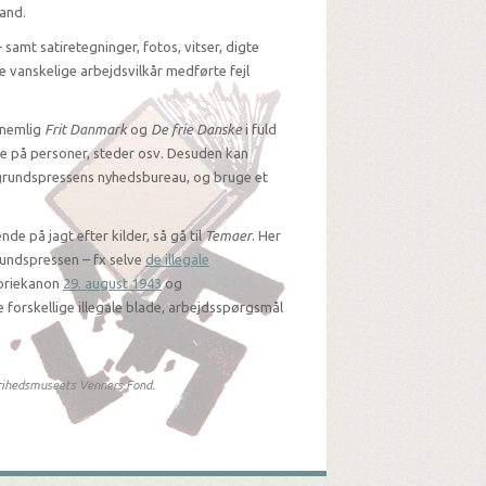
Frit Danmark
land.
Jul. 1942
rie Danske
De frie Danske
De frie Danske
 samt satiretegninger, fotos, vitser, digte
r. 1944
Apr. 1944
Dec. 1944
 vanskelige arbejdsvilkår medførte fejl
 nemlig
Frit Danmark
og
De frie Danske
i fuld
de på personer, steder osv. Desuden kan
rgrundspressens nyhedsbureau, og bruge et
nde på jagt efter kilder, så gå til
Temaer
. Her
rundspressen – fx selve
de illegale
toriekanon
29. august 1943
og
orskellige illegale blade, arbejdsspørgsmål
 Frihedsmuseets Venners Fond.