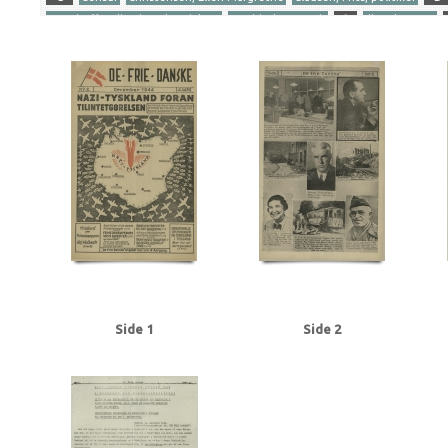
Gersdorff Holbech, Kai, redaktør
Goebbels, Joseph
I
Illegal presse
Ribbentrop, Joachim von
S
Stettinius, Edward, politiker
Stikkerlikvi
Tranmäl, Martin, politiker
Tyske film
U
Udhængninger
Yderligere tags
A
Aachen
Aalborg
Aarhus
Abildrose, kriminalbetjent, Frb.
Albrecht
Andersen Gaardsmand, Lars, arbejdsmand, Aarhus
Andersen, Edward, over
Axelborg, Kbh.
B
B&W (Burmeister & Wain)
Baastrup Thomsen, Bjørn,
Beckett, politiadv., Kbh.
Beckwith, John, politibetjent, Kbh.
Belgien
Be
Bernstorffsvej, Kbh.
Bertelsen, Magnus Carl, farmaceut, Risskov
Best, We
Brandt, Poul, vicepolitiinspektør
Brdr. Wolff, firma
Brock, Willy, kriminalbe
BT
Buchenwald
Budapest
Bøgholm Larsen, politikommissær, Kbh.
C
Christensen, Ellen Margrethe
Christensen, Niels Egon, savskærer, Odense
Churchill, Winston
Clausen, Frits, politiker
Clausen, Jens Chr., Kbh.
Clea
Dalsgaard, Ole William, maskinlærling, Aarhus
Damgaard, Laurits Gudmand, 
Side 1
Side 2
Dansk Samling
Dansk-Tysk Forening
Darling, Johnny, konstruktør, Odens
Det kgl. Teater
DNSAP (Danmarks Nationalsocialistiske Arbejderparti)
Dre
Eckberg, politikommissær
Eiben, von, kriminalbetjent
Eisenhower, Dwigh
Erslev, Svend, grosserer, Kbh.
Esmanoff, Gerda, danser
Ewald, Lissen, mal
Flagstad, Bent, politifuldm.
Folmann, kriminalbetjent
Fords Fabrikker, S