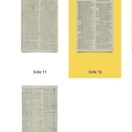
Tranmäl, Martin, politiker
Trolle, Herluf
Tysklandsarbejdere
U
Udenr
V2, våben
Valutacentralen
Vamdrupvej, Kbh.
Vennike, Leif Steffen, stu
Willumsen, Harry Walther, repræsentant, Odense
Winther, Knud, gartner, 
Ørregaard, overbetjent
Østergaard, Hans Chr., købmand, Næstved
Østfr
Side 11
Side 12