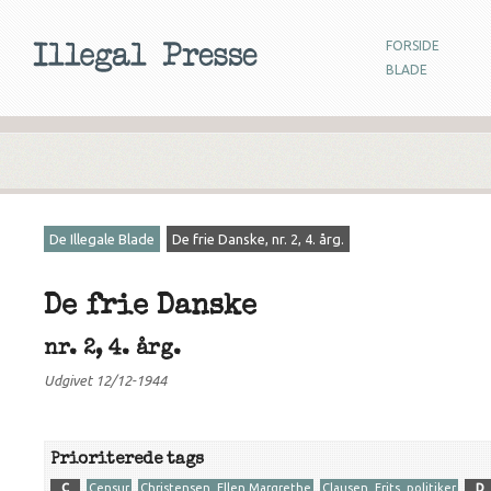
FORSIDE
BLADE
De Illegale Blade
De frie Danske, nr. 2, 4. årg.
De frie Danske
nr. 2, 4. årg.
Udgivet 12/12-1944
Prioriterede tags
C
Censur
Christensen, Ellen Margrethe
Clausen, Frits, politiker
D