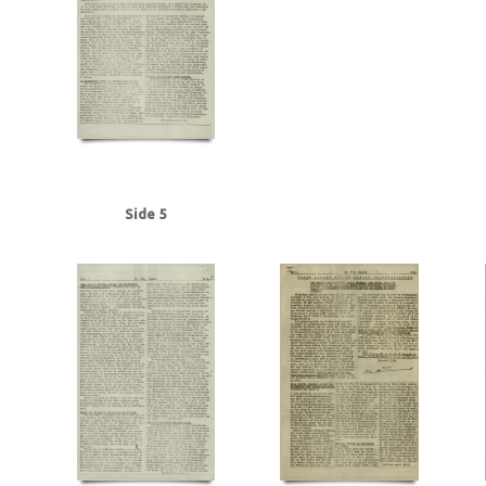
Frederiksen, Einar Arnold, politibetjent, Faaborg
Fremad, blad
Frøslevlej
Gehrke, Uffe, Herning
Gersdorff Holbech, Kai, redaktør
Gl. Kongevej, Kb
Grant Statham, David Arthur, stud.tecn., Kbh.
Grieg, Nordahl, forfatter
G
Hansen, Chr. Børge, bryggeriarbejder, Randers
Hansen, Erik Ejv., fyrbøder, 
Hansen, Hans Chr. Marius Frits, sømand, Odense
Hansen, Holger, Fjaltring
Hansen, Steen Ewald, maskinlærling, Svendborg
Heegaard Nørgaard, Anker
Himmelstrup, Jacob, overbetjent
Himmler, Heinrich
Hoflund, Carl, fyrbød
Holm, Andreas Peter Chr. J.J., salgschef, Kbh.
Holmblads Billedbog
Holste
Hulten, Ejner, farvehandlermedhj., Randers
I
Ibsen, Kaj, jord- og beto
Side 5
Jensen, Anders Peter Olof, Odense
Jensen, Gregers Julius, læge, Augus
Jensen, Siktus Carbo, transportarb., Svendborg
Jensen, Viggo Johannes,
Jespersen, Hans Gunner, driftsleder, Herning
Jessen, Halvor, kriminalbetj
Justesen, Poul, afdelingschef, Klampenborg
Juul Aasted, Herman Chr., fab
Jørgensen Madsen, Niels, præst, Sønderborg
Jørgensen, Edvard Charles, f
Kerrn-Jespersen, Søren, stud.polyt., Hellerup
Kirkenes
Knuth, greve
Kn
Rasmussen, Jacob, stud.art., Rungsted
Kystbanen
Kæraa, tandtekniker
Landbrugsministerium, det tyske
Larsen, Flemming Dusseius, kaptajn, Kbh
Leica, kamera
Lind, Mogens
Loft, Johannes, gas- og vandmester, Aarhus
Lund, Svend Aage, chefredaktør
Lüneburger Heide
Lyngby
Lyngby Raa
Madsen, Harry Emil, handelsmand, Odense
Madsen, politikommissær, Bran
Malmgren Rasmussen, Oluf, fisker, Kbh.
Mathiassen, Arne, lærer, Højbjerg