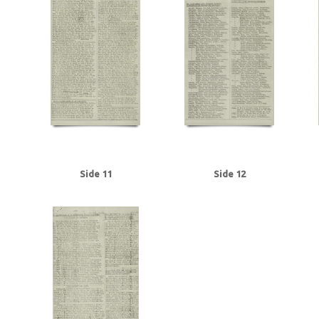
Tranmäl, Martin, politiker
Trolle, Herluf
Tysklandsarbejdere
U
Udenr
V2, våben
Valutacentralen
Vamdrupvej, Kbh.
Vennike, Leif Steffen, stu
Willumsen, Harry Walther, repræsentant, Odense
Winther, Knud, gartner, 
Ørregaard, overbetjent
Østergaard, Hans Chr., købmand, Næstved
Østfr
Side 11
Side 12