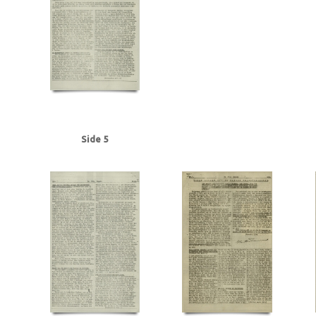
Frederiksen, Einar Arnold, politibetjent, Faaborg
Fremad, blad
Frøslevlej
Gehrke, Uffe, Herning
Gersdorff Holbech, Kai, redaktør
Gl. Kongevej, Kb
Grant Statham, David Arthur, stud.tecn., Kbh.
Grieg, Nordahl, forfatter
G
Hansen, Chr. Børge, bryggeriarbejder, Randers
Hansen, Erik Ejv., fyrbøder, 
Hansen, Hans Chr. Marius Frits, sømand, Odense
Hansen, Holger, Fjaltring
Hansen, Steen Ewald, maskinlærling, Svendborg
Heegaard Nørgaard, Anker
Himmelstrup, Jacob, overbetjent
Himmler, Heinrich
Hoflund, Carl, fyrbød
Holm, Andreas Peter Chr. J.J., salgschef, Kbh.
Holmblads Billedbog
Holste
Hulten, Ejner, farvehandlermedhj., Randers
I
Ibsen, Kaj, jord- og beto
Side 5
Jensen, Anders Peter Olof, Odense
Jensen, Gregers Julius, læge, Augus
Jensen, Siktus Carbo, transportarb., Svendborg
Jensen, Viggo Johannes,
Jespersen, Hans Gunner, driftsleder, Herning
Jessen, Halvor, kriminalbetj
Justesen, Poul, afdelingschef, Klampenborg
Juul Aasted, Herman Chr., fab
Jørgensen Madsen, Niels, præst, Sønderborg
Jørgensen, Edvard Charles, f
Kerrn-Jespersen, Søren, stud.polyt., Hellerup
Kirkenes
Knuth, greve
Kn
Rasmussen, Jacob, stud.art., Rungsted
Kystbanen
Kæraa, tandtekniker
Landbrugsministerium, det tyske
Larsen, Flemming Dusseius, kaptajn, Kbh
Leica, kamera
Lind, Mogens
Loft, Johannes, gas- og vandmester, Aarhus
Lund, Svend Aage, chefredaktør
Lüneburger Heide
Lyngby
Lyngby Raa
Madsen, Harry Emil, handelsmand, Odense
Madsen, politikommissær, Bran
Malmgren Rasmussen, Oluf, fisker, Kbh.
Mathiassen, Arne, lærer, Højbjerg