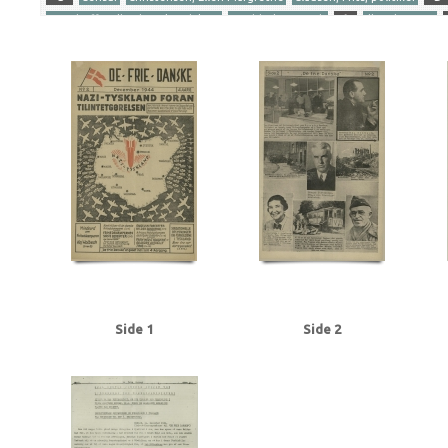
Gersdorff Holbech, Kai, redaktør
Goebbels, Joseph
I
Illegal presse
Ribbentrop, Joachim von
S
Stettinius, Edward, politiker
Stikkerlikvi
Tranmäl, Martin, politiker
Tyske film
U
Udhængninger
Yderligere tags
A
Aachen
Aalborg
Aarhus
Abildrose, kriminalbetjent, Frb.
Albrecht
Andersen Gaardsmand, Lars, arbejdsmand, Aarhus
Andersen, Edward, over
Axelborg, Kbh.
B
B&W (Burmeister & Wain)
Baastrup Thomsen, Bjørn,
Beckett, politiadv., Kbh.
Beckwith, John, politibetjent, Kbh.
Belgien
Be
Bernstorffsvej, Kbh.
Bertelsen, Magnus Carl, farmaceut, Risskov
Best, We
Brandt, Poul, vicepolitiinspektør
Brdr. Wolff, firma
Brock, Willy, kriminalbe
BT
Buchenwald
Budapest
Bøgholm Larsen, politikommissær, Kbh.
C
Christensen, Ellen Margrethe
Christensen, Niels Egon, savskærer, Odense
Churchill, Winston
Clausen, Frits, politiker
Clausen, Jens Chr., Kbh.
Clea
Dalsgaard, Ole William, maskinlærling, Aarhus
Damgaard, Laurits Gudmand, 
Side 1
Side 2
Dansk Samling
Dansk-Tysk Forening
Darling, Johnny, konstruktør, Odens
Det kgl. Teater
DNSAP (Danmarks Nationalsocialistiske Arbejderparti)
Dre
Eckberg, politikommissær
Eiben, von, kriminalbetjent
Eisenhower, Dwigh
Erslev, Svend, grosserer, Kbh.
Esmanoff, Gerda, danser
Ewald, Lissen, mal
Flagstad, Bent, politifuldm.
Folmann, kriminalbetjent
Fords Fabrikker, S