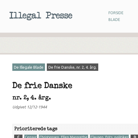
FORSIDE
BLADE
De Illegale Blade
De frie Danske, nr. 2, 4. årg.
De frie Danske
nr. 2, 4. årg.
Udgivet 12/12-1944
Prioriterede tags
C
Censur
Christensen, Ellen Margrethe
Clausen, Frits, politiker
D