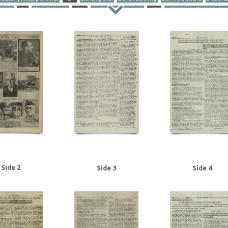
oseph
I
Illegal presse
M
Modstandskampen
N
Nelson Bradley, Omar, 
ward, politiker
Stikkerlikvideringer
Stærmose, Robert, politiker
Sørensen, Arne, p
minalbetjent, Frb.
Albrechtsen, Sv., kriminalbetjent, Kbh.
Amager Boulevard
Amag
us
Andersen, Edward, overbetjent, Kbh.
Andersen, Frode Albert, vognmand, Ode
)
Baastrup Thomsen, Bjørn, læge, Aarhus
Barsøe Jørgensen, Anders Chr., mekanike
ibetjent, Kbh.
Belgien
Beograd
Berg Petersen, Svend, frugthandler, Odense
Be
st, Werner
Billed-Bladet
Birbom, Henning, repræsentant, Kbh.
Blicher-Nielsen
B
Bruhn, Sigismund von, overbetjent
Brun Sørensen, Viktor, arbejdsmand, Odense
Carlsen, Camillo Sejer, Kbh.
Christensen, Arne, radioforhandler, Kbh.
Christensen, 
ristian X
Christmas Møller, John, politiker
Christoffersen, Jørn, brygmester
Churc
Dagmarhus
Dalsgaard Stefansen, Peter, konduktør, Kbh.
Dalsgaard, Ole William
Danmark, møbeltransportfirma, Kbh.
Danmarks Frihedsraad
Dansk Samling
Dansk
Side 2
Side 3
Side 4
 Danske
Den Gyldenblonde alias Povl Sabroe
Det danske Raad
Det kgl. Teater
parti)
Dreyer, fru, Kbh.
DSB (De Danske Statsbaner)
Dyhr, Svend, overassistent, 
t D.
Engberg, Aksel, handelslærling, Randers
Eriksen, Alfred, havnearbejder, Kbh.
F
Finderup, Jens Erik, officiant, Tønder
Finmark
Fischer, Aksel, stud.jur., Kbh.
havnen
Forup, Erik, kriminalbetjent
Frankrig
Frederiksen, Einar Arnold, politibetj