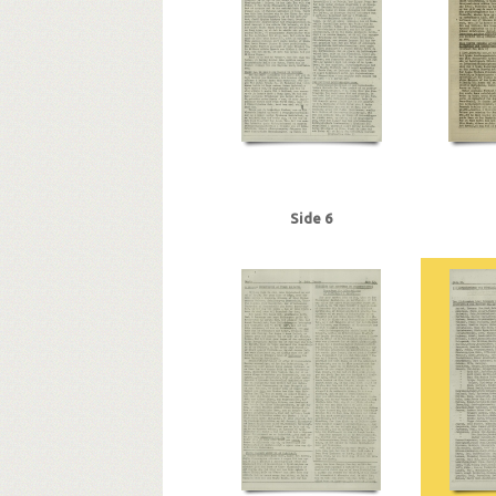
Funk, Bjarne, politifuldm.
Funk, Jørgen, politi
Göring, Hermann
Grandjean, Jørgen, isenkræ
Hammer, Edmund, tilskærer, Kbh.
Hansen, Chr.
Hansen, Hans Chr. Marius Frits, sømand, Odens
Hansen, Steen Ewald, maskinlærling, Svendbor
Himmler, Heinrich
Hoflund, Carl, fyrbøder, Kbh.
Holstein, Bent, greve
Holtze, Hans Jørgen, sk
Jacobsen, Emil Valdemar, arbejdsmand, Odense
Jensen, Siktus Carbo, transportarb., Svendborg
Side 6
Jespersen, Hans Gunner, driftsleder, Herning
Juul Aasted, Herman Chr., fabrikant, Randers
J
Jørgensen, Ingvar Helmuth, fisker, Kbh.
K
Knutzen, Peter, generaldirektør
Köln
Kristen
Københavns Godsbanegaard
Københavns Ho
Lauritsen, Aksel Johannes, væver, Svendborg
Lund, Aksel Prætorius, bankassistent, Herning
M
Madsen, Harry Emil, handelsmand, Oden
Malmgren Rasmussen, Oluf, fisker, Kbh.
Mathia
Mikkelsen, Richard, politikommissær, Kbh.
Mod
Munk, Kaj, forfatter
Munkholm, Chr., overbetj
Naar Danmark atter er frit, pjece
Nakskov
Nel