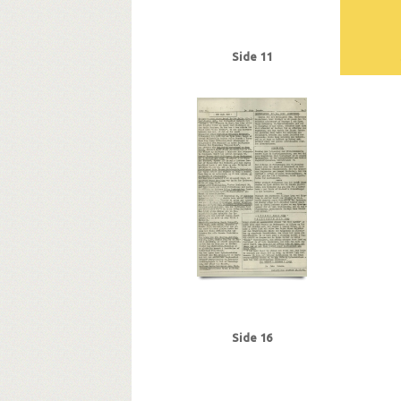
Nielsen, Otto Henry, Svendborg
Nielsen, Poul
Norden
Nordik, Chester, cykelhandler, Kbh.
N
Otto, Frits Valdemar, fisker, Kbh.
P
Pancke
Side 11
Petersen, Frode, arbejdsmand, Kbh.
Petersen, 
Pimpernel Smith, filmtitel
Pio, Chr. Laurits, a
Pulz Worrishøffer, Henning, direktør, Kbh.
R
Rasmussen, Marius Rudolf, agent, Svendborg
Rigsdagen, den danske
Rigsdagens Samarbejd
Runge-Eriksen, Alfred
Rusholt, kriminalassiste
Nielsen, konst. politimester, Odense
Schoer, V
Skavine, fru, Kbh.
Skibby, P., politikommissær
Sofienlund Nielsen, Johannes, cigarhandler, O
Steinsøe, Einar, smed, Odense
Stettinius, Edwa
Sønderjylland
Sørensen, Alfred, murerarbejds
Takt og Tone for Viderekomne, bogtitel
Teling
Thomsen, Peter, kriminalbetjent, Kbh.
Toft, S
Udenrigsministerium, det danske
Udenrigsmini
Side 16
Vennike, Leif Steffen, stud.tecn., Gentofte
Ve
Winther, Knud, gartner, Kbh.
Wolf, Knud, hand
Østergaard, Hans Chr., købmand, Næstved
Øst