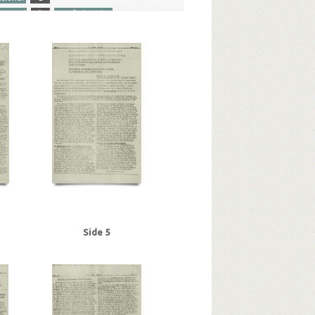
general
R
Retsforbundet
olitiker
T
Tranmäl, Martin, politiker
er Fælledvej
nse
Arbejderbladet, Oslo
Athen
r, Kbh.
Bast, Jørgen, redaktør
rlin
Berlingske Tidende
Bernstorffsvej, Kbh.
randt, Poul, vicepolitiinspektør
BT
Buchenwald
Budapest
Ellen Margrethe
hill, Winston
Clausen, Frits, politiker
, maskinlærling, Aarhus
-Tysk Forening
Side 5
Kbh.
E
Eckberg, politikommissær
Erslev, Svend, grosserer, Kbh.
Flagstad, Bent, politifuldm.
ent, Faaborg
Fremad, blad
Frøslevlejren