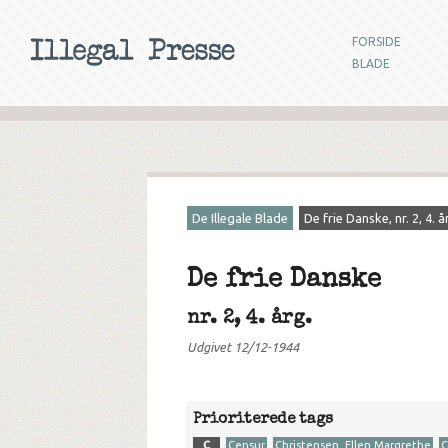
FORSIDE
BLADE
De Illegale Blade
De frie Danske, nr. 2, 4. å
De frie Danske
nr. 2, 4. årg.
Udgivet 12/12-1944
Prioriterede tags
C
Censur
Christensen, Ellen Margrethe
C