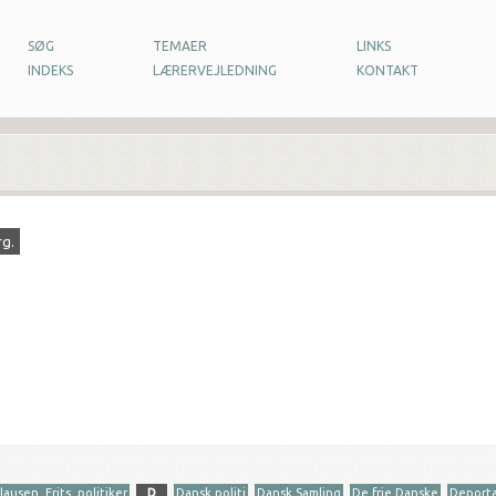
SØG
TEMAER
LINKS
INDEKS
LÆRERVEJLEDNING
KONTAKT
rg.
lausen, Frits, politiker
D
Dansk politi
Dansk Samling
De frie Danske
Deporta