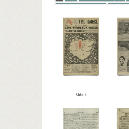
Gersdorff Holbech, Kai, redaktør
Goebbels, J
Ribbentrop, Joachim von
S
Stettinius, Ed
Tyske film
U
Udhængninger
Yderligere tags
A
Aachen
Aalborg
Aarhus
Abildrose, kri
Andersen Gaardsmand, Lars, arbejdsmand, Aarh
Axelborg, Kbh.
B
B&W (Burmeister & Wain
Beckett, politiadv., Kbh.
Beckwith, John, polit
Bertelsen, Magnus Carl, farmaceut, Risskov
Be
Brdr. Wolff, firma
Brock, Willy, kriminalbetjent
Bøgholm Larsen, politikommissær, Kbh.
C
Christensen, Niels Egon, savskærer, Odense
Ch
Clausen, Jens Chr., Kbh.
Clearingkontoen
D
Damgaard, Laurits Gudmand, ingeniør, Aabyhøj
Side 1
Darling, Johnny, konstruktør, Odense
De frie
DNSAP (Danmarks Nationalsocialistiske Arbejder
Eiben, von, kriminalbetjent
Eisenhower, Dwigh
Esmanoff, Gerda, danser
Ewald, Lissen, maler
Folmann, kriminalbetjent
Fords Fabrikker, Syd