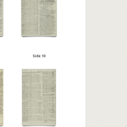
r
Gl. Kongevej, Kbh.
Goebbels, Joseph
ter
Grækenland
H
ørn Martin, arbejdsmand, Haderslev
smand, Haderslev
er, Odense
Himmelstrup, Jacob, overbetjent
bh.
Holmblads Billedbog
- og betonarb., Kolding
J
Jensen, Robert Chs. P.A., skibsfører, Kbh.
ense
Side 10
en
Justesen, Poul, afdelingschef, Klampenborg
ensen, Edvard Charles, fisker, Kbh.
s
Knuth, greve
aa, tandtekniker
kaptajn, Kbh.
Lassen, Carl Chr., smed, Kbh.
Longhi, Chr., mekaniker, Odense
ngby Station
Lyngsie, Poul, forvalter, Kbh.
r, Odense
 Gustav, presseattaché
den franske
Moltke, overbetjent
rsen, kriminalbetjent
N
enrik, Sorø Akademi