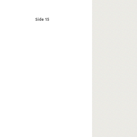
rsen, Carl, lærer, Vollerup
Nordbanen
, fuldmægtig, Herning
Orlogsværftet
t, Kbh.
Persson, Bernhard, kleinsmed, Kbh.
Side 15
 Aage, lagerarb., Randers
Pilestræde, Kbh.
pagandaministerium, det tyske
inge Lyng
nsen, Erik, Ulfborg
Ribbentrop, Joachim von
sted
Ruelykke, Verner, stud.techn., Kbh.
Schalburgkorpset
Schaldemose-
et
Siebengebirge
Siegfried-Linien
okraten
sef
Steensen Blicher, Steen, Aarhus
rmose, Robert, politiker
Svendborg
ørensen, Jens Erik, maskinarb., Aarhus
T
ly, fisker, Kbh.
ysklandsarbejdere
U
bh.
ry Walther, repræsentant, Odense
etjent