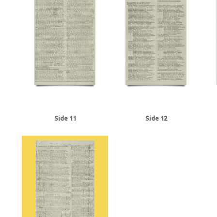
Tranmäl, Martin, politiker
Trolle, Herluf
Tysklandsarbejdere
U
Udenr
V2, våben
Valutacentralen
Vamdrupvej, Kbh.
Vennike, Leif Steffen, stu
Willumsen, Harry Walther, repræsentant, Odense
Winther, Knud, gartner, 
Ørregaard, overbetjent
Østergaard, Hans Chr., købmand, Næstved
Østfr
Side 11
Side 12