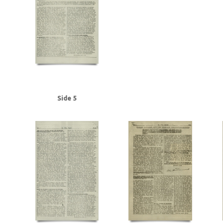
Frederiksen, Einar Arnold, politibetjent, Faaborg
Fremad, blad
Frøslevlej
Gehrke, Uffe, Herning
Gersdorff Holbech, Kai, redaktør
Gl. Kongevej, Kb
Grant Statham, David Arthur, stud.tecn., Kbh.
Grieg, Nordahl, forfatter
G
Hansen, Chr. Børge, bryggeriarbejder, Randers
Hansen, Erik Ejv., fyrbøder, 
Hansen, Hans Chr. Marius Frits, sømand, Odense
Hansen, Holger, Fjaltring
Hansen, Steen Ewald, maskinlærling, Svendborg
Heegaard Nørgaard, Anker
Himmelstrup, Jacob, overbetjent
Himmler, Heinrich
Hoflund, Carl, fyrbød
Holm, Andreas Peter Chr. J.J., salgschef, Kbh.
Holmblads Billedbog
Holste
Hulten, Ejner, farvehandlermedhj., Randers
I
Ibsen, Kaj, jord- og beto
Side 5
Jensen, Anders Peter Olof, Odense
Jensen, Gregers Julius, læge, Augus
Jensen, Siktus Carbo, transportarb., Svendborg
Jensen, Viggo Johannes,
Jespersen, Hans Gunner, driftsleder, Herning
Jessen, Halvor, kriminalbetj
Justesen, Poul, afdelingschef, Klampenborg
Juul Aasted, Herman Chr., fab
Jørgensen Madsen, Niels, præst, Sønderborg
Jørgensen, Edvard Charles, f
Kerrn-Jespersen, Søren, stud.polyt., Hellerup
Kirkenes
Knuth, greve
Kn
Rasmussen, Jacob, stud.art., Rungsted
Kystbanen
Kæraa, tandtekniker
Landbrugsministerium, det tyske
Larsen, Flemming Dusseius, kaptajn, Kbh
Leica, kamera
Lind, Mogens
Loft, Johannes, gas- og vandmester, Aarhus
Lund, Svend Aage, chefredaktør
Lüneburger Heide
Lyngby
Lyngby Raa
Madsen, Harry Emil, handelsmand, Odense
Madsen, politikommissær, Bran
Malmgren Rasmussen, Oluf, fisker, Kbh.
Mathiassen, Arne, lærer, Højbjerg