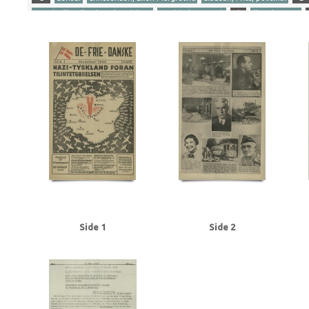
Gersdorff Holbech, Kai, redaktør
Goebbels, Joseph
I
Illegal presse
Ribbentrop, Joachim von
S
Stettinius, Edward, politiker
Stikkerlikvi
Tranmäl, Martin, politiker
Tyske film
U
Udhængninger
Yderligere tags
A
Aachen
Aalborg
Aarhus
Abildrose, kriminalbetjent, Frb.
Albrecht
Andersen Gaardsmand, Lars, arbejdsmand, Aarhus
Andersen, Edward, over
Axelborg, Kbh.
B
B&W (Burmeister & Wain)
Baastrup Thomsen, Bjørn,
Beckett, politiadv., Kbh.
Beckwith, John, politibetjent, Kbh.
Belgien
Be
Bernstorffsvej, Kbh.
Bertelsen, Magnus Carl, farmaceut, Risskov
Best, We
Brandt, Poul, vicepolitiinspektør
Brdr. Wolff, firma
Brock, Willy, kriminalbe
BT
Buchenwald
Budapest
Bøgholm Larsen, politikommissær, Kbh.
C
Christensen, Ellen Margrethe
Christensen, Niels Egon, savskærer, Odense
Churchill, Winston
Clausen, Frits, politiker
Clausen, Jens Chr., Kbh.
Clea
Dalsgaard, Ole William, maskinlærling, Aarhus
Damgaard, Laurits Gudmand, 
Side 1
Side 2
Dansk Samling
Dansk-Tysk Forening
Darling, Johnny, konstruktør, Odens
Det kgl. Teater
DNSAP (Danmarks Nationalsocialistiske Arbejderparti)
Dre
Eckberg, politikommissær
Eiben, von, kriminalbetjent
Eisenhower, Dwigh
Erslev, Svend, grosserer, Kbh.
Esmanoff, Gerda, danser
Ewald, Lissen, mal
Flagstad, Bent, politifuldm.
Folmann, kriminalbetjent
Fords Fabrikker, S