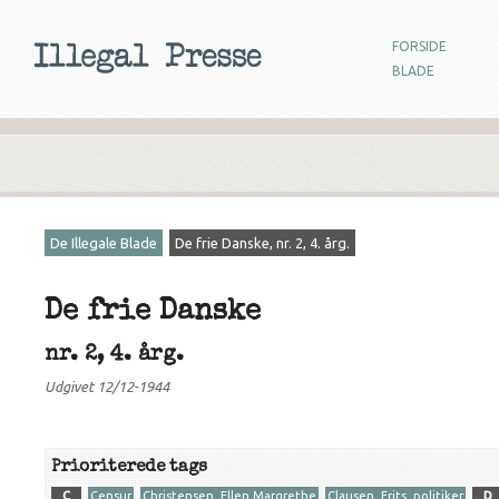
FORSIDE
BLADE
De Illegale Blade
De frie Danske, nr. 2, 4. årg.
De frie Danske
nr. 2, 4. årg.
Udgivet 12/12-1944
Prioriterede tags
C
Censur
Christensen, Ellen Margrethe
Clausen, Frits, politiker
D