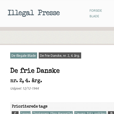
FORSIDE
BLADE
De Illegale Blade
De frie Danske, nr. 2, 4. årg.
De frie Danske
nr. 2, 4. årg.
Udgivet 12/12-1944
Prioriterede tags
C
Censur
Christensen, Ellen Margrethe
Clausen, Frits, politiker
D