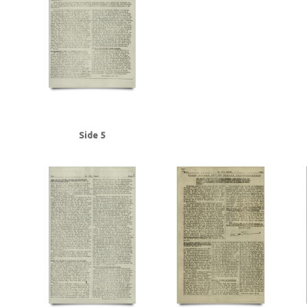
Frederiksen, Einar Arnold, politibetjent, Faaborg
Fremad, blad
Frøslevlej
Gehrke, Uffe, Herning
Gersdorff Holbech, Kai, redaktør
Gl. Kongevej, Kb
Grant Statham, David Arthur, stud.tecn., Kbh.
Grieg, Nordahl, forfatter
G
Hansen, Chr. Børge, bryggeriarbejder, Randers
Hansen, Erik Ejv., fyrbøder, 
Hansen, Hans Chr. Marius Frits, sømand, Odense
Hansen, Holger, Fjaltring
Hansen, Steen Ewald, maskinlærling, Svendborg
Heegaard Nørgaard, Anker
Himmelstrup, Jacob, overbetjent
Himmler, Heinrich
Hoflund, Carl, fyrbød
Holm, Andreas Peter Chr. J.J., salgschef, Kbh.
Holmblads Billedbog
Holste
Hulten, Ejner, farvehandlermedhj., Randers
I
Ibsen, Kaj, jord- og beto
Side 5
Jensen, Anders Peter Olof, Odense
Jensen, Gregers Julius, læge, Augus
Jensen, Siktus Carbo, transportarb., Svendborg
Jensen, Viggo Johannes,
Jespersen, Hans Gunner, driftsleder, Herning
Jessen, Halvor, kriminalbetj
Justesen, Poul, afdelingschef, Klampenborg
Juul Aasted, Herman Chr., fab
Jørgensen Madsen, Niels, præst, Sønderborg
Jørgensen, Edvard Charles, f
Kerrn-Jespersen, Søren, stud.polyt., Hellerup
Kirkenes
Knuth, greve
Kn
Rasmussen, Jacob, stud.art., Rungsted
Kystbanen
Kæraa, tandtekniker
Landbrugsministerium, det tyske
Larsen, Flemming Dusseius, kaptajn, Kbh
Leica, kamera
Lind, Mogens
Loft, Johannes, gas- og vandmester, Aarhus
Lund, Svend Aage, chefredaktør
Lüneburger Heide
Lyngby
Lyngby Raa
Madsen, Harry Emil, handelsmand, Odense
Madsen, politikommissær, Bran
Malmgren Rasmussen, Oluf, fisker, Kbh.
Mathiassen, Arne, lærer, Højbjerg