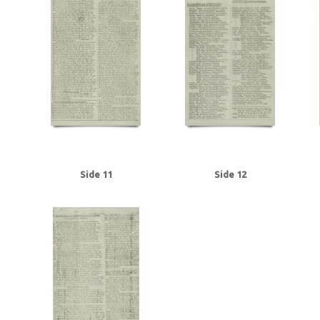
Tranmäl, Martin, politiker
Trolle, Herluf
Tysklandsarbejdere
U
Udenr
V2, våben
Valutacentralen
Vamdrupvej, Kbh.
Vennike, Leif Steffen, stu
Willumsen, Harry Walther, repræsentant, Odense
Winther, Knud, gartner, 
Ørregaard, overbetjent
Østergaard, Hans Chr., købmand, Næstved
Østfr
Side 11
Side 12