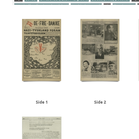
Gersdorff Holbech, Kai, redaktør
Goebbels, Joseph
I
Illegal presse
Ribbentrop, Joachim von
S
Stettinius, Edward, politiker
Stikkerlikvi
Tranmäl, Martin, politiker
Tyske film
U
Udhængninger
Yderligere tags
A
Aachen
Aalborg
Aarhus
Abildrose, kriminalbetjent, Frb.
Albrecht
Andersen Gaardsmand, Lars, arbejdsmand, Aarhus
Andersen, Edward, over
Axelborg, Kbh.
B
B&W (Burmeister & Wain)
Baastrup Thomsen, Bjørn,
Beckett, politiadv., Kbh.
Beckwith, John, politibetjent, Kbh.
Belgien
Be
Bernstorffsvej, Kbh.
Bertelsen, Magnus Carl, farmaceut, Risskov
Best, We
Brandt, Poul, vicepolitiinspektør
Brdr. Wolff, firma
Brock, Willy, kriminalbe
BT
Buchenwald
Budapest
Bøgholm Larsen, politikommissær, Kbh.
C
Christensen, Ellen Margrethe
Christensen, Niels Egon, savskærer, Odense
Churchill, Winston
Clausen, Frits, politiker
Clausen, Jens Chr., Kbh.
Clea
Dalsgaard, Ole William, maskinlærling, Aarhus
Damgaard, Laurits Gudmand, 
Side 1
Side 2
Dansk Samling
Dansk-Tysk Forening
Darling, Johnny, konstruktør, Odens
Det kgl. Teater
DNSAP (Danmarks Nationalsocialistiske Arbejderparti)
Dre
Eckberg, politikommissær
Eiben, von, kriminalbetjent
Eisenhower, Dwigh
Erslev, Svend, grosserer, Kbh.
Esmanoff, Gerda, danser
Ewald, Lissen, mal
Flagstad, Bent, politifuldm.
Folmann, kriminalbetjent
Fords Fabrikker, S