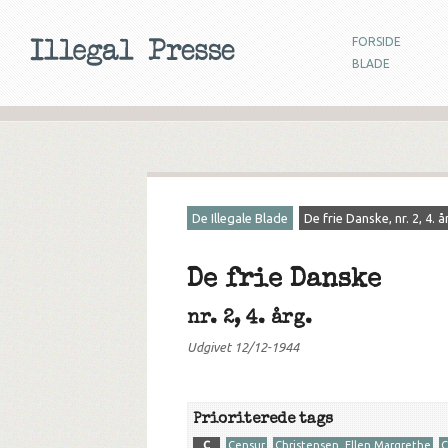
FORSIDE
BLADE
De Illegale Blade
De frie Danske, nr. 2, 4. å
De frie Danske
nr. 2, 4. årg.
Udgivet 12/12-1944
Prioriterede tags
C
Censur
Christensen, Ellen Margrethe
C