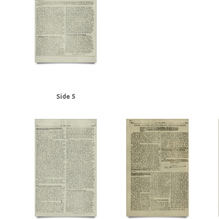
Frederiksen, Einar Arnold, politibetjent, Faaborg
Fremad, blad
Frøslevlej
Gehrke, Uffe, Herning
Gersdorff Holbech, Kai, redaktør
Gl. Kongevej, Kb
Grant Statham, David Arthur, stud.tecn., Kbh.
Grieg, Nordahl, forfatter
G
Hansen, Chr. Børge, bryggeriarbejder, Randers
Hansen, Erik Ejv., fyrbøder, 
Hansen, Hans Chr. Marius Frits, sømand, Odense
Hansen, Holger, Fjaltring
Hansen, Steen Ewald, maskinlærling, Svendborg
Heegaard Nørgaard, Anker
Himmelstrup, Jacob, overbetjent
Himmler, Heinrich
Hoflund, Carl, fyrbød
Holm, Andreas Peter Chr. J.J., salgschef, Kbh.
Holmblads Billedbog
Holste
Hulten, Ejner, farvehandlermedhj., Randers
I
Ibsen, Kaj, jord- og beto
Side 5
Jensen, Anders Peter Olof, Odense
Jensen, Gregers Julius, læge, Augus
Jensen, Siktus Carbo, transportarb., Svendborg
Jensen, Viggo Johannes,
Jespersen, Hans Gunner, driftsleder, Herning
Jessen, Halvor, kriminalbetj
Justesen, Poul, afdelingschef, Klampenborg
Juul Aasted, Herman Chr., fab
Jørgensen Madsen, Niels, præst, Sønderborg
Jørgensen, Edvard Charles, f
Kerrn-Jespersen, Søren, stud.polyt., Hellerup
Kirkenes
Knuth, greve
Kn
Rasmussen, Jacob, stud.art., Rungsted
Kystbanen
Kæraa, tandtekniker
Landbrugsministerium, det tyske
Larsen, Flemming Dusseius, kaptajn, Kbh
Leica, kamera
Lind, Mogens
Loft, Johannes, gas- og vandmester, Aarhus
Lund, Svend Aage, chefredaktør
Lüneburger Heide
Lyngby
Lyngby Raa
Madsen, Harry Emil, handelsmand, Odense
Madsen, politikommissær, Bran
Malmgren Rasmussen, Oluf, fisker, Kbh.
Mathiassen, Arne, lærer, Højbjerg