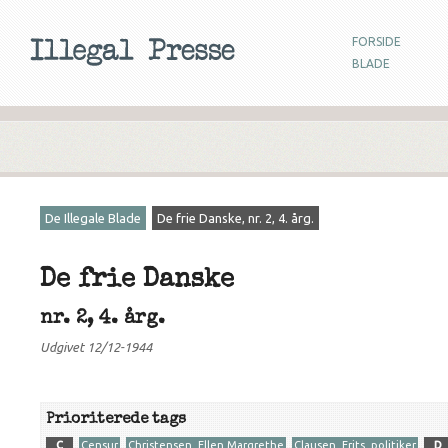
FORSIDE
BLADE
De Illegale Blade
De frie Danske, nr. 2, 4. årg.
De frie Danske
nr. 2, 4. årg.
Udgivet 12/12-1944
Prioriterede tags
C
Censur
Christensen, Ellen Margrethe
Clausen, Frits, politiker
D