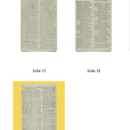
Tranmäl, Martin, politiker
Trolle, Herluf
Tysklandsarbejdere
U
Udenr
V2, våben
Valutacentralen
Vamdrupvej, Kbh.
Vennike, Leif Steffen, stu
Willumsen, Harry Walther, repræsentant, Odense
Winther, Knud, gartner, 
Ørregaard, overbetjent
Østergaard, Hans Chr., købmand, Næstved
Østfr
Side 11
Side 12