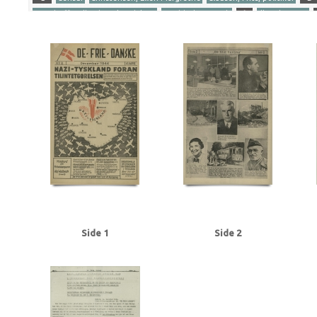
Gersdorff Holbech, Kai, redaktør
Goebbels, Joseph
I
Illegal presse
Ribbentrop, Joachim von
S
Stettinius, Edward, politiker
Stikkerlikvi
Tranmäl, Martin, politiker
Tyske film
U
Udhængninger
Yderligere tags
A
Aachen
Aalborg
Aarhus
Abildrose, kriminalbetjent, Frb.
Albrecht
Andersen Gaardsmand, Lars, arbejdsmand, Aarhus
Andersen, Edward, over
Axelborg, Kbh.
B
B&W (Burmeister & Wain)
Baastrup Thomsen, Bjørn,
Beckett, politiadv., Kbh.
Beckwith, John, politibetjent, Kbh.
Belgien
Be
Bernstorffsvej, Kbh.
Bertelsen, Magnus Carl, farmaceut, Risskov
Best, We
Brandt, Poul, vicepolitiinspektør
Brdr. Wolff, firma
Brock, Willy, kriminalbe
BT
Buchenwald
Budapest
Bøgholm Larsen, politikommissær, Kbh.
C
Christensen, Ellen Margrethe
Christensen, Niels Egon, savskærer, Odense
Churchill, Winston
Clausen, Frits, politiker
Clausen, Jens Chr., Kbh.
Clea
Dalsgaard, Ole William, maskinlærling, Aarhus
Damgaard, Laurits Gudmand, 
Side 1
Side 2
Dansk Samling
Dansk-Tysk Forening
Darling, Johnny, konstruktør, Odens
Det kgl. Teater
DNSAP (Danmarks Nationalsocialistiske Arbejderparti)
Dre
Eckberg, politikommissær
Eiben, von, kriminalbetjent
Eisenhower, Dwigh
Erslev, Svend, grosserer, Kbh.
Esmanoff, Gerda, danser
Ewald, Lissen, mal
Flagstad, Bent, politifuldm.
Folmann, kriminalbetjent
Fords Fabrikker, S