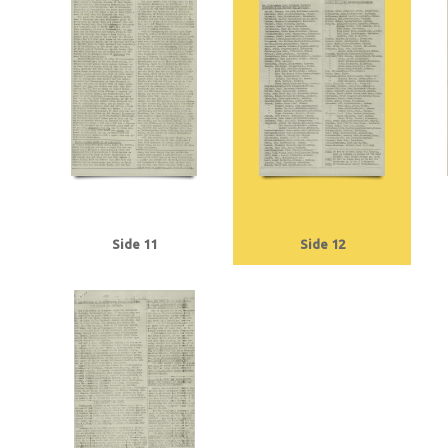
Tranmäl, Martin, politiker
Trolle, Herluf
Tysklandsarbejdere
U
Udenr
V2, våben
Valutacentralen
Vamdrupvej, Kbh.
Vennike, Leif Steffen, stu
Willumsen, Harry Walther, repræsentant, Odense
Winther, Knud, gartner, 
Ørregaard, overbetjent
Østergaard, Hans Chr., købmand, Næstved
Østfr
Side 11
Side 12