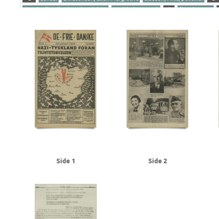
Gersdorff Holbech, Kai, redaktør
Goebbels, Joseph
I
Illegal presse
Ribbentrop, Joachim von
S
Stettinius, Edward, politiker
Stikkerlikvi
Tranmäl, Martin, politiker
Tyske film
U
Udhængninger
Yderligere tags
A
Aachen
Aalborg
Aarhus
Abildrose, kriminalbetjent, Frb.
Albrecht
Andersen Gaardsmand, Lars, arbejdsmand, Aarhus
Andersen, Edward, over
Axelborg, Kbh.
B
B&W (Burmeister & Wain)
Baastrup Thomsen, Bjørn,
Beckett, politiadv., Kbh.
Beckwith, John, politibetjent, Kbh.
Belgien
Be
Bernstorffsvej, Kbh.
Bertelsen, Magnus Carl, farmaceut, Risskov
Best, We
Brandt, Poul, vicepolitiinspektør
Brdr. Wolff, firma
Brock, Willy, kriminalbe
BT
Buchenwald
Budapest
Bøgholm Larsen, politikommissær, Kbh.
C
Christensen, Ellen Margrethe
Christensen, Niels Egon, savskærer, Odense
Churchill, Winston
Clausen, Frits, politiker
Clausen, Jens Chr., Kbh.
Clea
Dalsgaard, Ole William, maskinlærling, Aarhus
Damgaard, Laurits Gudmand, 
Side 1
Side 2
Dansk Samling
Dansk-Tysk Forening
Darling, Johnny, konstruktør, Odens
Det kgl. Teater
DNSAP (Danmarks Nationalsocialistiske Arbejderparti)
Dre
Eckberg, politikommissær
Eiben, von, kriminalbetjent
Eisenhower, Dwigh
Erslev, Svend, grosserer, Kbh.
Esmanoff, Gerda, danser
Ewald, Lissen, mal
Flagstad, Bent, politifuldm.
Folmann, kriminalbetjent
Fords Fabrikker, S