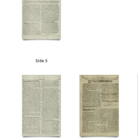
Frederiksen, Einar Arnold, politibetjent, Faaborg
Fremad, blad
Frøslevlej
Gehrke, Uffe, Herning
Gersdorff Holbech, Kai, redaktør
Gl. Kongevej, Kb
Grant Statham, David Arthur, stud.tecn., Kbh.
Grieg, Nordahl, forfatter
G
Hansen, Chr. Børge, bryggeriarbejder, Randers
Hansen, Erik Ejv., fyrbøder, 
Hansen, Hans Chr. Marius Frits, sømand, Odense
Hansen, Holger, Fjaltring
Hansen, Steen Ewald, maskinlærling, Svendborg
Heegaard Nørgaard, Anker
Himmelstrup, Jacob, overbetjent
Himmler, Heinrich
Hoflund, Carl, fyrbød
Holm, Andreas Peter Chr. J.J., salgschef, Kbh.
Holmblads Billedbog
Holste
Hulten, Ejner, farvehandlermedhj., Randers
I
Ibsen, Kaj, jord- og beto
Side 5
Jensen, Anders Peter Olof, Odense
Jensen, Gregers Julius, læge, Augus
Jensen, Siktus Carbo, transportarb., Svendborg
Jensen, Viggo Johannes,
Jespersen, Hans Gunner, driftsleder, Herning
Jessen, Halvor, kriminalbetj
Justesen, Poul, afdelingschef, Klampenborg
Juul Aasted, Herman Chr., fab
Jørgensen Madsen, Niels, præst, Sønderborg
Jørgensen, Edvard Charles, f
Kerrn-Jespersen, Søren, stud.polyt., Hellerup
Kirkenes
Knuth, greve
Kn
Rasmussen, Jacob, stud.art., Rungsted
Kystbanen
Kæraa, tandtekniker
Landbrugsministerium, det tyske
Larsen, Flemming Dusseius, kaptajn, Kbh
Leica, kamera
Lind, Mogens
Loft, Johannes, gas- og vandmester, Aarhus
Lund, Svend Aage, chefredaktør
Lüneburger Heide
Lyngby
Lyngby Raa
Madsen, Harry Emil, handelsmand, Odense
Madsen, politikommissær, Bran
Malmgren Rasmussen, Oluf, fisker, Kbh.
Mathiassen, Arne, lærer, Højbjerg