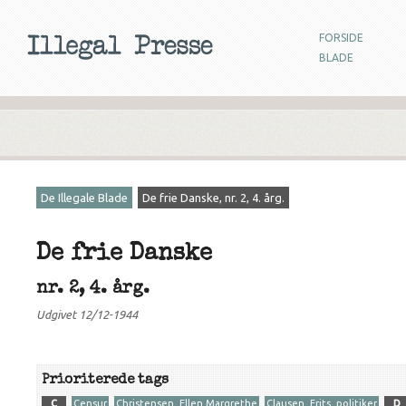
FORSIDE
BLADE
De Illegale Blade
De frie Danske, nr. 2, 4. årg.
De frie Danske
nr. 2, 4. årg.
Udgivet 12/12-1944
Prioriterede tags
C
Censur
Christensen, Ellen Margrethe
Clausen, Frits, politiker
D