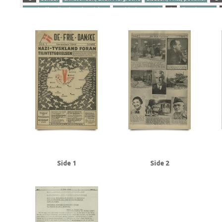
Gersdorff Holbech, Kai, redaktør
Goebbels, Joseph
I
Illegal presse
Ribbentrop, Joachim von
S
Stettinius, Edward, politiker
Stikkerlikvi
Tranmäl, Martin, politiker
Tyske film
U
Udhængninger
Yderligere tags
A
Aachen
Aalborg
Aarhus
Abildrose, kriminalbetjent, Frb.
Albrecht
Andersen Gaardsmand, Lars, arbejdsmand, Aarhus
Andersen, Edward, over
Axelborg, Kbh.
B
B&W (Burmeister & Wain)
Baastrup Thomsen, Bjørn,
Beckett, politiadv., Kbh.
Beckwith, John, politibetjent, Kbh.
Belgien
Be
Bernstorffsvej, Kbh.
Bertelsen, Magnus Carl, farmaceut, Risskov
Best, We
Brandt, Poul, vicepolitiinspektør
Brdr. Wolff, firma
Brock, Willy, kriminalbe
BT
Buchenwald
Budapest
Bøgholm Larsen, politikommissær, Kbh.
C
Christensen, Ellen Margrethe
Christensen, Niels Egon, savskærer, Odense
Churchill, Winston
Clausen, Frits, politiker
Clausen, Jens Chr., Kbh.
Clea
Dalsgaard, Ole William, maskinlærling, Aarhus
Damgaard, Laurits Gudmand, 
Side 1
Side 2
Dansk Samling
Dansk-Tysk Forening
Darling, Johnny, konstruktør, Odens
Det kgl. Teater
DNSAP (Danmarks Nationalsocialistiske Arbejderparti)
Dre
Eckberg, politikommissær
Eiben, von, kriminalbetjent
Eisenhower, Dwigh
Erslev, Svend, grosserer, Kbh.
Esmanoff, Gerda, danser
Ewald, Lissen, mal
Flagstad, Bent, politifuldm.
Folmann, kriminalbetjent
Fords Fabrikker, S