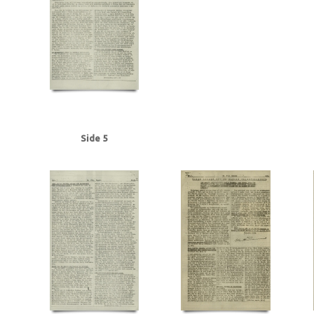
Frederiksen, Einar Arnold, politibetjent, Faaborg
Fremad, blad
Frøslevlej
Gehrke, Uffe, Herning
Gersdorff Holbech, Kai, redaktør
Gl. Kongevej, Kb
Grant Statham, David Arthur, stud.tecn., Kbh.
Grieg, Nordahl, forfatter
G
Hansen, Chr. Børge, bryggeriarbejder, Randers
Hansen, Erik Ejv., fyrbøder, 
Hansen, Hans Chr. Marius Frits, sømand, Odense
Hansen, Holger, Fjaltring
Hansen, Steen Ewald, maskinlærling, Svendborg
Heegaard Nørgaard, Anker
Himmelstrup, Jacob, overbetjent
Himmler, Heinrich
Hoflund, Carl, fyrbød
Holm, Andreas Peter Chr. J.J., salgschef, Kbh.
Holmblads Billedbog
Holste
Hulten, Ejner, farvehandlermedhj., Randers
I
Ibsen, Kaj, jord- og beto
Side 5
Jensen, Anders Peter Olof, Odense
Jensen, Gregers Julius, læge, Augus
Jensen, Siktus Carbo, transportarb., Svendborg
Jensen, Viggo Johannes,
Jespersen, Hans Gunner, driftsleder, Herning
Jessen, Halvor, kriminalbetj
Justesen, Poul, afdelingschef, Klampenborg
Juul Aasted, Herman Chr., fab
Jørgensen Madsen, Niels, præst, Sønderborg
Jørgensen, Edvard Charles, f
Kerrn-Jespersen, Søren, stud.polyt., Hellerup
Kirkenes
Knuth, greve
Kn
Rasmussen, Jacob, stud.art., Rungsted
Kystbanen
Kæraa, tandtekniker
Landbrugsministerium, det tyske
Larsen, Flemming Dusseius, kaptajn, Kbh
Leica, kamera
Lind, Mogens
Loft, Johannes, gas- og vandmester, Aarhus
Lund, Svend Aage, chefredaktør
Lüneburger Heide
Lyngby
Lyngby Raa
Madsen, Harry Emil, handelsmand, Odense
Madsen, politikommissær, Bran
Malmgren Rasmussen, Oluf, fisker, Kbh.
Mathiassen, Arne, lærer, Højbjerg