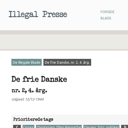
FORSIDE
BLADE
De Illegale Blade
De frie Danske, nr. 2, 4. årg.
De frie Danske
nr. 2, 4. årg.
Udgivet 12/12-1944
Prioriterede tags
C
Censur
Christensen, Ellen Margrethe
Clausen, Frits, politiker
D