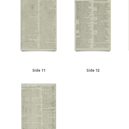
Tranmäl, Martin, politiker
Trolle, Herluf
Tysklandsarbejdere
U
Udenr
V2, våben
Valutacentralen
Vamdrupvej, Kbh.
Vennike, Leif Steffen, stu
Willumsen, Harry Walther, repræsentant, Odense
Winther, Knud, gartner, 
Ørregaard, overbetjent
Østergaard, Hans Chr., købmand, Næstved
Østfr
Side 11
Side 12