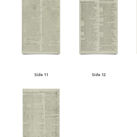
Tranmäl, Martin, politiker
Trolle, Herluf
Tysklandsarbejdere
U
Udenr
V2, våben
Valutacentralen
Vamdrupvej, Kbh.
Vennike, Leif Steffen, stu
Willumsen, Harry Walther, repræsentant, Odense
Winther, Knud, gartner, 
Ørregaard, overbetjent
Østergaard, Hans Chr., købmand, Næstved
Østfr
Side 11
Side 12