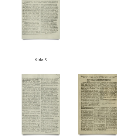
Frederiksen, Einar Arnold, politibetjent, Faaborg
Fremad, blad
Frøslevlej
Gehrke, Uffe, Herning
Gersdorff Holbech, Kai, redaktør
Gl. Kongevej, Kb
Grant Statham, David Arthur, stud.tecn., Kbh.
Grieg, Nordahl, forfatter
G
Hansen, Chr. Børge, bryggeriarbejder, Randers
Hansen, Erik Ejv., fyrbøder, 
Hansen, Hans Chr. Marius Frits, sømand, Odense
Hansen, Holger, Fjaltring
Hansen, Steen Ewald, maskinlærling, Svendborg
Heegaard Nørgaard, Anker
Himmelstrup, Jacob, overbetjent
Himmler, Heinrich
Hoflund, Carl, fyrbød
Holm, Andreas Peter Chr. J.J., salgschef, Kbh.
Holmblads Billedbog
Holste
Hulten, Ejner, farvehandlermedhj., Randers
I
Ibsen, Kaj, jord- og beto
Side 5
Jensen, Anders Peter Olof, Odense
Jensen, Gregers Julius, læge, Augus
Jensen, Siktus Carbo, transportarb., Svendborg
Jensen, Viggo Johannes,
Jespersen, Hans Gunner, driftsleder, Herning
Jessen, Halvor, kriminalbetj
Justesen, Poul, afdelingschef, Klampenborg
Juul Aasted, Herman Chr., fab
Jørgensen Madsen, Niels, præst, Sønderborg
Jørgensen, Edvard Charles, f
Kerrn-Jespersen, Søren, stud.polyt., Hellerup
Kirkenes
Knuth, greve
Kn
Rasmussen, Jacob, stud.art., Rungsted
Kystbanen
Kæraa, tandtekniker
Landbrugsministerium, det tyske
Larsen, Flemming Dusseius, kaptajn, Kbh
Leica, kamera
Lind, Mogens
Loft, Johannes, gas- og vandmester, Aarhus
Lund, Svend Aage, chefredaktør
Lüneburger Heide
Lyngby
Lyngby Raa
Madsen, Harry Emil, handelsmand, Odense
Madsen, politikommissær, Bran
Malmgren Rasmussen, Oluf, fisker, Kbh.
Mathiassen, Arne, lærer, Højbjerg