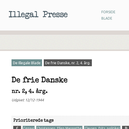
FORSIDE
BLADE
De Illegale Blade
De frie Danske, nr. 2, 4. årg.
De frie Danske
nr. 2, 4. årg.
Udgivet 12/12-1944
Prioriterede tags
C
Censur
Christensen, Ellen Margrethe
Clausen, Frits, politiker
D