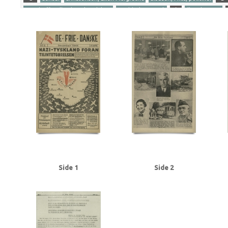
Gersdorff Holbech, Kai, redaktør
Goebbels, Joseph
I
Illegal presse
Ribbentrop, Joachim von
S
Stettinius, Edward, politiker
Stikkerlikvi
Tranmäl, Martin, politiker
Tyske film
U
Udhængninger
Yderligere tags
A
Aachen
Aalborg
Aarhus
Abildrose, kriminalbetjent, Frb.
Albrecht
Andersen Gaardsmand, Lars, arbejdsmand, Aarhus
Andersen, Edward, over
Axelborg, Kbh.
B
B&W (Burmeister & Wain)
Baastrup Thomsen, Bjørn,
Beckett, politiadv., Kbh.
Beckwith, John, politibetjent, Kbh.
Belgien
Be
Bernstorffsvej, Kbh.
Bertelsen, Magnus Carl, farmaceut, Risskov
Best, We
Brandt, Poul, vicepolitiinspektør
Brdr. Wolff, firma
Brock, Willy, kriminalbe
BT
Buchenwald
Budapest
Bøgholm Larsen, politikommissær, Kbh.
C
Christensen, Ellen Margrethe
Christensen, Niels Egon, savskærer, Odense
Churchill, Winston
Clausen, Frits, politiker
Clausen, Jens Chr., Kbh.
Clea
Dalsgaard, Ole William, maskinlærling, Aarhus
Damgaard, Laurits Gudmand, 
Side 1
Side 2
Dansk Samling
Dansk-Tysk Forening
Darling, Johnny, konstruktør, Odens
Det kgl. Teater
DNSAP (Danmarks Nationalsocialistiske Arbejderparti)
Dre
Eckberg, politikommissær
Eiben, von, kriminalbetjent
Eisenhower, Dwigh
Erslev, Svend, grosserer, Kbh.
Esmanoff, Gerda, danser
Ewald, Lissen, mal
Flagstad, Bent, politifuldm.
Folmann, kriminalbetjent
Fords Fabrikker, S