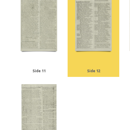
Tranmäl, Martin, politiker
Trolle, Herluf
Tysklandsarbejdere
U
Udenr
V2, våben
Valutacentralen
Vamdrupvej, Kbh.
Vennike, Leif Steffen, stu
Willumsen, Harry Walther, repræsentant, Odense
Winther, Knud, gartner, 
Ørregaard, overbetjent
Østergaard, Hans Chr., købmand, Næstved
Østfr
Side 11
Side 12