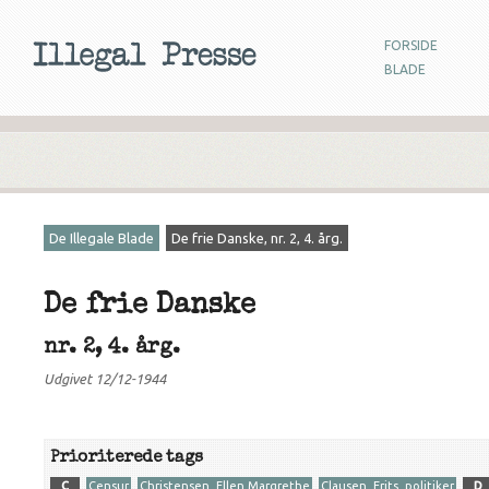
FORSIDE
BLADE
De Illegale Blade
De frie Danske, nr. 2, 4. årg.
De frie Danske
nr. 2, 4. årg.
Udgivet 12/12-1944
Prioriterede tags
C
Censur
Christensen, Ellen Margrethe
Clausen, Frits, politiker
D