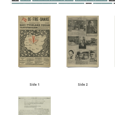
Gersdorff Holbech, Kai, redaktør
Goebbels, Joseph
I
Illegal presse
Ribbentrop, Joachim von
S
Stettinius, Edward, politiker
Stikkerlikvi
Tranmäl, Martin, politiker
Tyske film
U
Udhængninger
Yderligere tags
A
Aachen
Aalborg
Aarhus
Abildrose, kriminalbetjent, Frb.
Albrecht
Andersen Gaardsmand, Lars, arbejdsmand, Aarhus
Andersen, Edward, over
Axelborg, Kbh.
B
B&W (Burmeister & Wain)
Baastrup Thomsen, Bjørn,
Beckett, politiadv., Kbh.
Beckwith, John, politibetjent, Kbh.
Belgien
Be
Bernstorffsvej, Kbh.
Bertelsen, Magnus Carl, farmaceut, Risskov
Best, We
Brandt, Poul, vicepolitiinspektør
Brdr. Wolff, firma
Brock, Willy, kriminalbe
BT
Buchenwald
Budapest
Bøgholm Larsen, politikommissær, Kbh.
C
Christensen, Ellen Margrethe
Christensen, Niels Egon, savskærer, Odense
Churchill, Winston
Clausen, Frits, politiker
Clausen, Jens Chr., Kbh.
Clea
Dalsgaard, Ole William, maskinlærling, Aarhus
Damgaard, Laurits Gudmand, 
Side 1
Side 2
Dansk Samling
Dansk-Tysk Forening
Darling, Johnny, konstruktør, Odens
Det kgl. Teater
DNSAP (Danmarks Nationalsocialistiske Arbejderparti)
Dre
Eckberg, politikommissær
Eiben, von, kriminalbetjent
Eisenhower, Dwigh
Erslev, Svend, grosserer, Kbh.
Esmanoff, Gerda, danser
Ewald, Lissen, mal
Flagstad, Bent, politifuldm.
Folmann, kriminalbetjent
Fords Fabrikker, S