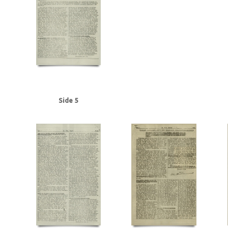
Frederiksen, Einar Arnold, politibetjent, Faaborg
Fremad, blad
Frøslevlej
Gehrke, Uffe, Herning
Gersdorff Holbech, Kai, redaktør
Gl. Kongevej, Kb
Grant Statham, David Arthur, stud.tecn., Kbh.
Grieg, Nordahl, forfatter
G
Hansen, Chr. Børge, bryggeriarbejder, Randers
Hansen, Erik Ejv., fyrbøder, 
Hansen, Hans Chr. Marius Frits, sømand, Odense
Hansen, Holger, Fjaltring
Hansen, Steen Ewald, maskinlærling, Svendborg
Heegaard Nørgaard, Anker
Himmelstrup, Jacob, overbetjent
Himmler, Heinrich
Hoflund, Carl, fyrbød
Holm, Andreas Peter Chr. J.J., salgschef, Kbh.
Holmblads Billedbog
Holste
Hulten, Ejner, farvehandlermedhj., Randers
I
Ibsen, Kaj, jord- og beto
Side 5
Jensen, Anders Peter Olof, Odense
Jensen, Gregers Julius, læge, Augus
Jensen, Siktus Carbo, transportarb., Svendborg
Jensen, Viggo Johannes,
Jespersen, Hans Gunner, driftsleder, Herning
Jessen, Halvor, kriminalbetj
Justesen, Poul, afdelingschef, Klampenborg
Juul Aasted, Herman Chr., fab
Jørgensen Madsen, Niels, præst, Sønderborg
Jørgensen, Edvard Charles, f
Kerrn-Jespersen, Søren, stud.polyt., Hellerup
Kirkenes
Knuth, greve
Kn
Rasmussen, Jacob, stud.art., Rungsted
Kystbanen
Kæraa, tandtekniker
Landbrugsministerium, det tyske
Larsen, Flemming Dusseius, kaptajn, Kbh
Leica, kamera
Lind, Mogens
Loft, Johannes, gas- og vandmester, Aarhus
Lund, Svend Aage, chefredaktør
Lüneburger Heide
Lyngby
Lyngby Raa
Madsen, Harry Emil, handelsmand, Odense
Madsen, politikommissær, Bran
Malmgren Rasmussen, Oluf, fisker, Kbh.
Mathiassen, Arne, lærer, Højbjerg