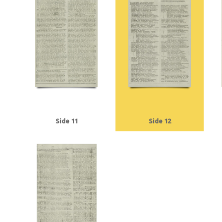
Tranmäl, Martin, politiker
Trolle, Herluf
Tysklandsarbejdere
U
Udenr
V2, våben
Valutacentralen
Vamdrupvej, Kbh.
Vennike, Leif Steffen, stu
Willumsen, Harry Walther, repræsentant, Odense
Winther, Knud, gartner, 
Ørregaard, overbetjent
Østergaard, Hans Chr., købmand, Næstved
Østfr
Side 11
Side 12