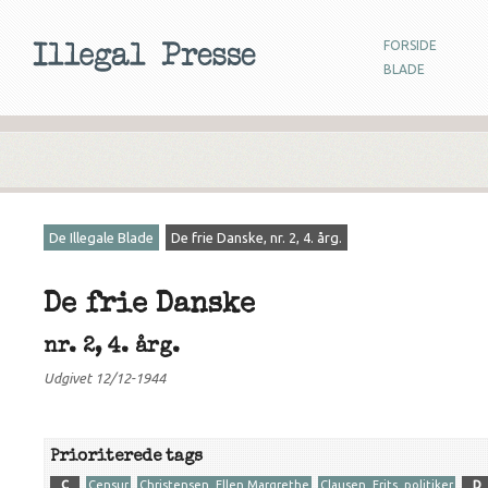
FORSIDE
BLADE
De Illegale Blade
De frie Danske, nr. 2, 4. årg.
De frie Danske
nr. 2, 4. årg.
Udgivet 12/12-1944
Prioriterede tags
C
Censur
Christensen, Ellen Margrethe
Clausen, Frits, politiker
D