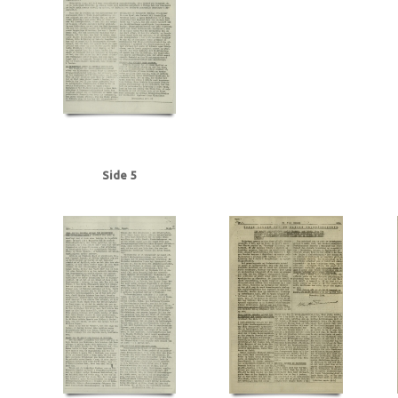
Frederiksen, Einar Arnold, politibetjent, Faaborg
Fremad, blad
Frøslevlej
Gehrke, Uffe, Herning
Gersdorff Holbech, Kai, redaktør
Gl. Kongevej, Kb
Grant Statham, David Arthur, stud.tecn., Kbh.
Grieg, Nordahl, forfatter
G
Hansen, Chr. Børge, bryggeriarbejder, Randers
Hansen, Erik Ejv., fyrbøder, 
Hansen, Hans Chr. Marius Frits, sømand, Odense
Hansen, Holger, Fjaltring
Hansen, Steen Ewald, maskinlærling, Svendborg
Heegaard Nørgaard, Anker
Himmelstrup, Jacob, overbetjent
Himmler, Heinrich
Hoflund, Carl, fyrbød
Holm, Andreas Peter Chr. J.J., salgschef, Kbh.
Holmblads Billedbog
Holste
Hulten, Ejner, farvehandlermedhj., Randers
I
Ibsen, Kaj, jord- og beto
Side 5
Jensen, Anders Peter Olof, Odense
Jensen, Gregers Julius, læge, Augus
Jensen, Siktus Carbo, transportarb., Svendborg
Jensen, Viggo Johannes,
Jespersen, Hans Gunner, driftsleder, Herning
Jessen, Halvor, kriminalbetj
Justesen, Poul, afdelingschef, Klampenborg
Juul Aasted, Herman Chr., fab
Jørgensen Madsen, Niels, præst, Sønderborg
Jørgensen, Edvard Charles, f
Kerrn-Jespersen, Søren, stud.polyt., Hellerup
Kirkenes
Knuth, greve
Kn
Rasmussen, Jacob, stud.art., Rungsted
Kystbanen
Kæraa, tandtekniker
Landbrugsministerium, det tyske
Larsen, Flemming Dusseius, kaptajn, Kbh
Leica, kamera
Lind, Mogens
Loft, Johannes, gas- og vandmester, Aarhus
Lund, Svend Aage, chefredaktør
Lüneburger Heide
Lyngby
Lyngby Raa
Madsen, Harry Emil, handelsmand, Odense
Madsen, politikommissær, Bran
Malmgren Rasmussen, Oluf, fisker, Kbh.
Mathiassen, Arne, lærer, Højbjerg