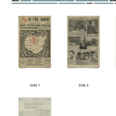
Gersdorff Holbech, Kai, redaktør
Goebbels, Joseph
I
Illegal presse
Ribbentrop, Joachim von
S
Stettinius, Edward, politiker
Stikkerlikvi
Tranmäl, Martin, politiker
Tyske film
U
Udhængninger
Yderligere tags
A
Aachen
Aalborg
Aarhus
Abildrose, kriminalbetjent, Frb.
Albrecht
Andersen Gaardsmand, Lars, arbejdsmand, Aarhus
Andersen, Edward, over
Axelborg, Kbh.
B
B&W (Burmeister & Wain)
Baastrup Thomsen, Bjørn,
Beckett, politiadv., Kbh.
Beckwith, John, politibetjent, Kbh.
Belgien
Be
Bernstorffsvej, Kbh.
Bertelsen, Magnus Carl, farmaceut, Risskov
Best, We
Brandt, Poul, vicepolitiinspektør
Brdr. Wolff, firma
Brock, Willy, kriminalbe
BT
Buchenwald
Budapest
Bøgholm Larsen, politikommissær, Kbh.
C
Christensen, Ellen Margrethe
Christensen, Niels Egon, savskærer, Odense
Churchill, Winston
Clausen, Frits, politiker
Clausen, Jens Chr., Kbh.
Clea
Dalsgaard, Ole William, maskinlærling, Aarhus
Damgaard, Laurits Gudmand, 
Side 1
Side 2
Dansk Samling
Dansk-Tysk Forening
Darling, Johnny, konstruktør, Odens
Det kgl. Teater
DNSAP (Danmarks Nationalsocialistiske Arbejderparti)
Dre
Eckberg, politikommissær
Eiben, von, kriminalbetjent
Eisenhower, Dwigh
Erslev, Svend, grosserer, Kbh.
Esmanoff, Gerda, danser
Ewald, Lissen, mal
Flagstad, Bent, politifuldm.
Folmann, kriminalbetjent
Fords Fabrikker, S