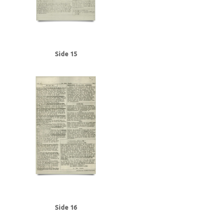
Side 15
Side 16