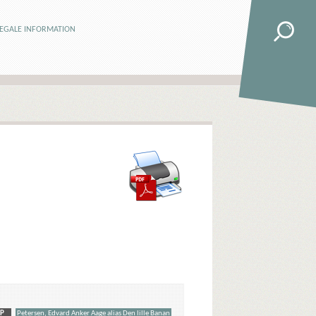
LEGALE INFORMATION
P
Petersen, Edvard Anker Aage alias Den lille Banan