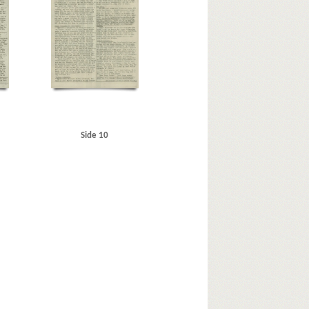
opdagelsesbetjent
us Møller, Svend Erik, Kbh.
R
RAF (Royal Air Force)
S
Schacht, Jørgen, kontorist
Schalburgkorpset
Sortedamssøen
SS
SS-Ersatzkommando Dänemark
 kornet, Kbh.
Sundø, Ole, redaktør
Søborg Mose
., Esbjerg
Tiemroth, fru, Kbh.
, Erik, professor
Waschitius, Dr. , tysk censor
Side 10