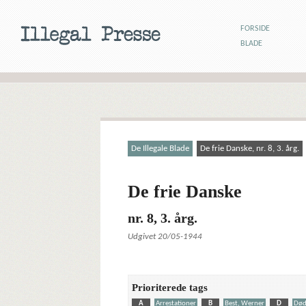
FORSIDE
BLADE
De Illegale Blade
De frie Danske, nr. 8, 3. årg.
De frie Danske
nr. 8, 3. årg.
Udgivet 20/05-1944
Prioriterede tags
A
Arrestationer
B
Best, Werner
D
Dø