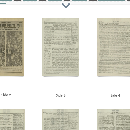
inger
rhus
Aarhus Kosmorama
Abildgaard Jensen, Nyborg
Always Radio
Apolloteatret, Kbh.
Asiati
elsen, vicekonsul, Udenrigsministeriet
Best, Werner
Binslev, Knud, bankbestyrer
Biolzi, Giovani
 Alle, Kbh.
Brockenhuus-Schack, Eiler, greve
Brøndsted, fru, Hellerup
Brøndsted, lektor, Øreg
Christensen, Aage, Nibe
Christiansen, læge, Nyborg
Christmas Møller, John, politiker
Clausen, a
idt
D
Daells Varehus
Dagmarhus
Dahl Jørgensen, politiassistent, Bornholm
Dahl, Arthur,
de Hemmer Gudme, Steen
Den gyldne Stad, film
DFDS (Det Forenede Dampskibs-Selskab)
DNSA
hower, Dwight D.
Elmquist, Asserbo
Engell, Jørgen, tandlæge, Horsens
F
Folkeflokken
Fo
chen, Pipaluk
Frikorps Danmark
Frimurerlogen, Kbh.
Fædrelandet
Fælledparken
Færøerne
H
Hald, overbetjent, Sønderborg
Hamborg
Hans Broge, fartøj
Hansen, Johannes, politia
ærer, Horsens
Harris, Karl, grosserer, Kbh.
Helsingborg
Holbæk
Holland
Holm, direktør, Esbj
en, Axel
Jensen, Hans, fiskeeksportør, Esbjerg
Jensen, Thorvald, fiskeeksportør, Esbjerg
Jessen Si
hn Kelley, dæknavn
Johnsen, Vilhelm, fabrikant
Juul Nielsen, Ebbe, kantor, Bornholm
Jylland
Side 2
Side 3
Side 4
enrik, gesandt
Kiemer, stud.jur., Kbh.
Kirkeskov, Ena
Kiær, Erik, Studenternes Efterretningstjens
Henning, inspektør
Krause Jensen, kaptajn
Krenchel, Ejnar, ors.
KU (Konservativ Ungdom)
Kuczn
 rengøringskone, Kbh.
Larsen, inkassator, Kbh.
Larsen, John, reservepostbud, Kbh.
Larsens Plads,
rralt, lrs. Helsingør
Lohmann, Ernst A.
London
Lysgaard, Leo, statsmeteorolog
M
Madsen,
ktør, restaurant Skandia
Moskva
Møller, Jens, bogholder, Holstebro
Møller, Stig, direktør, Kbh.