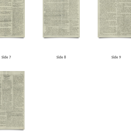
dwerk
O
Olsen, Jens
Orlogsværftet
P
Parkov, direktør, Helsingør
Pedersen, Erik V., 
en, Wilfred, politiker
Petsamo
Politigaarden, Kbh.
Poulsen Jensen, Jes, læge, Horsens
Pretori
registraturen
Ringsted Jernbanestation
Ringsted Politistation
Rud, tandlæge, Esbjerg
Rusland
cke A/G, Leipzig
Skanderborg
Skandia, restaurant
Skelbækgade, Kbh.
Sortedamsdosseringen
ft, Aage, teaterdirektør
Stettin
Stockholm
Storbritannien
Sundorph, politimester
Sundø, E.,
, forfatter
Terkelsen, Terkel M.
Thomsen, Preben, Kbh.
Thomsen, Sigurd, redaktør
Thuesen, lrs
Tysk politi
Tysklandsarbejdere
U
Udenrigsministerium, det danske
USA
W
Warburg
Ø
Ørstedsparken
Østersøen
Side 7
Side 8
Side 9