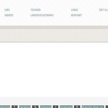
SØG
TEMAER
LINKS
DET IL
INDEKS
LÆRERVEJLEDNING
KONTAKT
dsdomme
F
Færøerne
G
Grønland
I
Invasionen
K
Krenchel, Ejnar, ors.