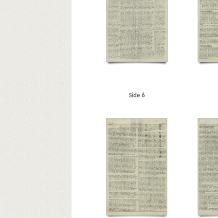
Nibe
Nordborggade, Kbh.
Nordkap
Nordsøen
Nor
Petersen, Edvard Anker Aage alias Den lille Banan
Peters
Rasmussen, bankdirektør, Varde
Riffelsyndikatet
Rigs
Schalburgtage
Scharnweber, Nyborg
Schelten & Giese
Stahlmann, major
Stamm, Ivan, politidirektør
Stento
Sønderborg
Sønderholm Hede
T
Tandrup, Harald
Tiemroth, oberstløjtnant, Kbh.
Tosca, restaurant, Kbh.
Wibroes Bryggerier, Helsingør
Wilde, Knud, Nyborg
Side 6