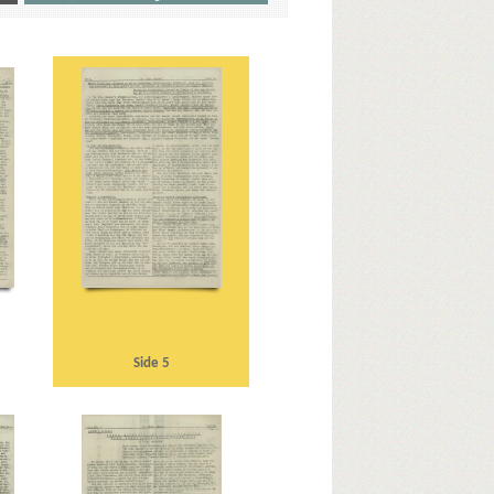
sk Plads
B
B&W (Burmeister & Wain)
Belgien
 M., Kbh.
Bispebjerg Hospital
Blegdamsvej, Kbh.
aards Gymnasium
C
C.F.Tietgen, fartøj
ntikvarboghandler, Horsens
Clausen, Frits, politiker
 vicepolitichef
Dalholm, Roar, Kbh.
P (Danmarks Nationalsocialistiske Arbejderparti)
nnesbech
Frankrig
Fraun, Erhard
Frederiksberg Alle
G
Glavind, C.M., repræsentant, Kbh.
ssistent, Bornholm
Hansen, Niels Fr., lrs., Helsingør
erg
Horserødlejren
Høeg, Carsten, professor
llemann, Louis Verner
Jetsmar, driftsleder
Jæger, direktør, Esbjerg
Jøker, fiskeeksportør, Esbjerg
Side 5
te
Kløvermarksvej, Kbh.
Korsør Glasværk
iers, ingeniør, Kbh.
Københavns Universitet
 Kbh.
Lauritsen, stationsleder, Rønne
 Ejner, fhv. skuespiller, Kbh.
Mayfair, cafe, Kbh.
N
National Kasseapparater, Kbh.
Nationalbanken