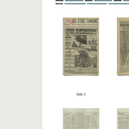
S
Sabotagevagter
Schalburgtage
Stikkerlikvider
Yderligere tags
A
Aabenraa
Aabenraa politistation
Aalborg
Aa
Berthelsen, Poul Emil
Berthelsen, S.E., direktør
Berth
Blichfeldt Møller, Frits, cand.polit.
Bohr, Niels
Borups
Caspersen, politibetjent
Chantre, Oberregierungsrat
Conradsen, A., repræsentant, Kbh.
Crome & Goldschm
Danmarks Frihedsraad
Das Reich, blad
De frie Danske
Dyekjær, Jens Chr., fiskeeksportør, Esbjerg
E
Eisen
Frederiksberg Runddel
Freuchen, Peter, forfatter
Freu
Goebbels, Joseph
Grieg, Nordahl, forfatter
Grønland
Hansen, Rudolf, bankdirektør, Esbjerg
Hansen, Søren, l
Høyer, Axel, redaktør
I
Illum
Island
J
Jens
Johansen, inspektør, Hovedbanegårdens restaurant
Jo
Side 1
K
Kap Lindesnes
Kastrup Lufthavn
Kauffmann, H
Kraftstationen, Københavns Frihavn
Krarup Petersen, 
Køppe, Fritz, stud.med.
L
Lagtinget
Larsen, fru,
Lavendelstræde, Kbh.
Layborn, John, Holte
Linde, Ha
Meyer, trikotagehandler, Nyborg
Mikkelsen, Niels, dire