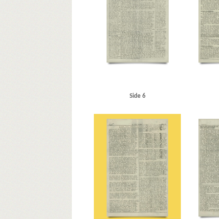
Nibe
Nordborggade, Kbh.
Nordkap
Nordsøen
Nor
Petersen, Edvard Anker Aage alias Den lille Banan
Peters
Rasmussen, bankdirektør, Varde
Riffelsyndikatet
Rigs
Schalburgtage
Scharnweber, Nyborg
Schelten & Giese
Stahlmann, major
Stamm, Ivan, politidirektør
Stento
Sønderborg
Sønderholm Hede
T
Tandrup, Harald
Tiemroth, oberstløjtnant, Kbh.
Tosca, restaurant, Kbh.
Wibroes Bryggerier, Helsingør
Wilde, Knud, Nyborg
Side 6