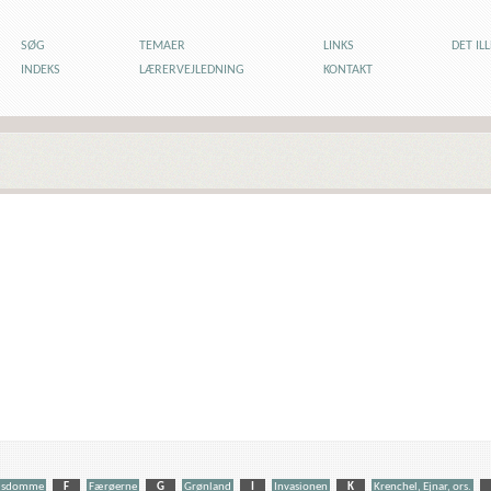
SØG
TEMAER
LINKS
DET IL
INDEKS
LÆRERVEJLEDNING
KONTAKT
dsdomme
F
Færøerne
G
Grønland
I
Invasionen
K
Krenchel, Ejnar, ors.