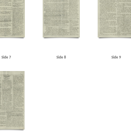
dwerk
O
Olsen, Jens
Orlogsværftet
P
Parkov, direktør, Helsingør
Pedersen, Erik V., 
en, Wilfred, politiker
Petsamo
Politigaarden, Kbh.
Poulsen Jensen, Jes, læge, Horsens
Pretori
registraturen
Ringsted Jernbanestation
Ringsted Politistation
Rud, tandlæge, Esbjerg
Rusland
cke A/G, Leipzig
Skanderborg
Skandia, restaurant
Skelbækgade, Kbh.
Sortedamsdosseringen
ft, Aage, teaterdirektør
Stettin
Stockholm
Storbritannien
Sundorph, politimester
Sundø, E.,
, forfatter
Terkelsen, Terkel M.
Thomsen, Preben, Kbh.
Thomsen, Sigurd, redaktør
Thuesen, lrs
Tysk politi
Tysklandsarbejdere
U
Udenrigsministerium, det danske
USA
W
Warburg
Ø
Ørstedsparken
Østersøen
Side 7
Side 8
Side 9