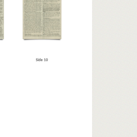
opdagelsesbetjent
us Møller, Svend Erik, Kbh.
R
RAF (Royal Air Force)
S
Schacht, Jørgen, kontorist
Schalburgkorpset
Sortedamssøen
SS
SS-Ersatzkommando Dänemark
 kornet, Kbh.
Sundø, Ole, redaktør
Søborg Mose
., Esbjerg
Tiemroth, fru, Kbh.
, Erik, professor
Waschitius, Dr. , tysk censor
Side 10