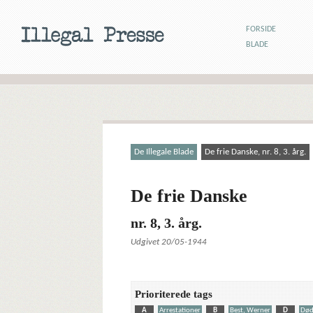
FORSIDE
BLADE
De Illegale Blade
De frie Danske, nr. 8, 3. årg.
De frie Danske
nr. 8, 3. årg.
Udgivet 20/05-1944
Prioriterede tags
A
Arrestationer
B
Best, Werner
D
Dø