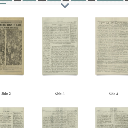
inger
rhus
Aarhus Kosmorama
Abildgaard Jensen, Nyborg
Always Radio
Apolloteatret, Kbh.
Asiati
elsen, vicekonsul, Udenrigsministeriet
Best, Werner
Binslev, Knud, bankbestyrer
Biolzi, Giovani
 Alle, Kbh.
Brockenhuus-Schack, Eiler, greve
Brøndsted, fru, Hellerup
Brøndsted, lektor, Øreg
Christensen, Aage, Nibe
Christiansen, læge, Nyborg
Christmas Møller, John, politiker
Clausen, a
idt
D
Daells Varehus
Dagmarhus
Dahl Jørgensen, politiassistent, Bornholm
Dahl, Arthur,
de Hemmer Gudme, Steen
Den gyldne Stad, film
DFDS (Det Forenede Dampskibs-Selskab)
DNSA
hower, Dwight D.
Elmquist, Asserbo
Engell, Jørgen, tandlæge, Horsens
F
Folkeflokken
Fo
chen, Pipaluk
Frikorps Danmark
Frimurerlogen, Kbh.
Fædrelandet
Fælledparken
Færøerne
H
Hald, overbetjent, Sønderborg
Hamborg
Hans Broge, fartøj
Hansen, Johannes, politia
ærer, Horsens
Harris, Karl, grosserer, Kbh.
Helsingborg
Holbæk
Holland
Holm, direktør, Esbj
en, Axel
Jensen, Hans, fiskeeksportør, Esbjerg
Jensen, Thorvald, fiskeeksportør, Esbjerg
Jessen Si
hn Kelley, dæknavn
Johnsen, Vilhelm, fabrikant
Juul Nielsen, Ebbe, kantor, Bornholm
Jylland
Side 2
Side 3
Side 4
enrik, gesandt
Kiemer, stud.jur., Kbh.
Kirkeskov, Ena
Kiær, Erik, Studenternes Efterretningstjens
Henning, inspektør
Krause Jensen, kaptajn
Krenchel, Ejnar, ors.
KU (Konservativ Ungdom)
Kuczn
 rengøringskone, Kbh.
Larsen, inkassator, Kbh.
Larsen, John, reservepostbud, Kbh.
Larsens Plads,
rralt, lrs. Helsingør
Lohmann, Ernst A.
London
Lysgaard, Leo, statsmeteorolog
M
Madsen,
ktør, restaurant Skandia
Moskva
Møller, Jens, bogholder, Holstebro
Møller, Stig, direktør, Kbh.