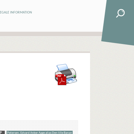
LEGALE INFORMATION
P
Petersen, Edvard Anker Aage alias Den lille Banan