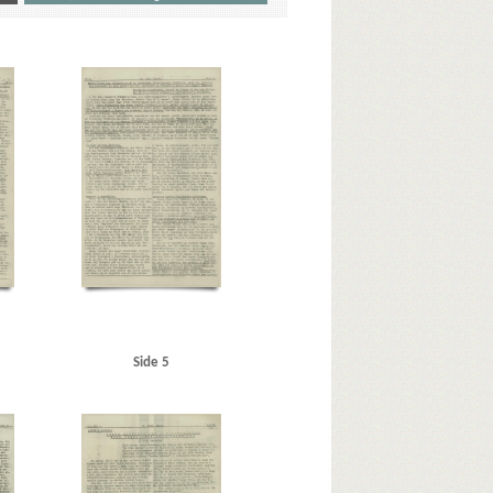
sk Plads
B
B&W (Burmeister & Wain)
Belgien
 M., Kbh.
Bispebjerg Hospital
Blegdamsvej, Kbh.
aards Gymnasium
C
C.F.Tietgen, fartøj
ntikvarboghandler, Horsens
Clausen, Frits, politiker
 vicepolitichef
Dalholm, Roar, Kbh.
P (Danmarks Nationalsocialistiske Arbejderparti)
nnesbech
Frankrig
Fraun, Erhard
Frederiksberg Alle
G
Glavind, C.M., repræsentant, Kbh.
ssistent, Bornholm
Hansen, Niels Fr., lrs., Helsingør
erg
Horserødlejren
Høeg, Carsten, professor
llemann, Louis Verner
Jetsmar, driftsleder
Jæger, direktør, Esbjerg
Jøker, fiskeeksportør, Esbjerg
Side 5
te
Kløvermarksvej, Kbh.
Korsør Glasværk
iers, ingeniør, Kbh.
Københavns Universitet
 Kbh.
Lauritsen, stationsleder, Rønne
 Ejner, fhv. skuespiller, Kbh.
Mayfair, cafe, Kbh.
N
National Kasseapparater, Kbh.
Nationalbanken