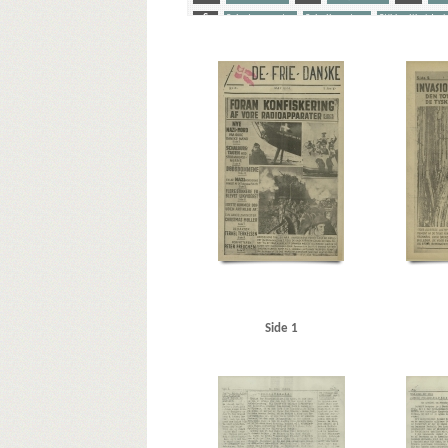
S
Sabotagevagter
Schalburgtage
Stikkerlikvider
Yderligere tags
A
Aabenraa
Aabenraa politistation
Aalborg
Aa
Berthelsen, Poul Emil
Berthelsen, S.E., direktør
Berth
Blichfeldt Møller, Frits, cand.polit.
Bohr, Niels
Borups
Caspersen, politibetjent
Chantre, Oberregierungsrat
Conradsen, A., repræsentant, Kbh.
Crome & Goldschm
Danmarks Frihedsraad
Das Reich, blad
De frie Danske
Dyekjær, Jens Chr., fiskeeksportør, Esbjerg
E
Eisen
Frederiksberg Runddel
Freuchen, Peter, forfatter
Freu
Goebbels, Joseph
Grieg, Nordahl, forfatter
Grønland
Hansen, Rudolf, bankdirektør, Esbjerg
Hansen, Søren, l
Høyer, Axel, redaktør
I
Illum
Island
J
Jens
Johansen, inspektør, Hovedbanegårdens restaurant
Jo
Side 1
K
Kap Lindesnes
Kastrup Lufthavn
Kauffmann, H
Kraftstationen, Københavns Frihavn
Krarup Petersen, 
Køppe, Fritz, stud.med.
L
Lagtinget
Larsen, fru,
Lavendelstræde, Kbh.
Layborn, John, Holte
Linde, Ha
Meyer, trikotagehandler, Nyborg
Mikkelsen, Niels, dire