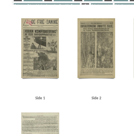
Petersen, Edvard Anker Aage alias Den lille Banan
S
Sabotagevagter
Schalburgtag
Yderligere tags
A
Aabenraa
Aabenraa politistation
Aalborg
Aarhus
Aarhus Kosmorama
Abil
B&W (Burmeister & Wain)
Belgien
Berthelsen, Poul Emil
Berthelsen, S.E., direktør
Biolzi, Giovani M., Kbh.
Bispebjerg Hospital
Blegdamsvej, Kbh.
Blichfeldt Møller, Fri
Brøndsted, lektor, Øregaards Gymnasium
C
C.F.Tietgen, fartøj
Caspersen, politibe
Christmas Møller, John, politiker
Clausen, antikvarboghandler, Horsens
Clausen, Frits, 
Dahl Jørgensen, politiassistent, Bornholm
Dahl, Arthur, vicepolitichef
Dalholm, Roar, 
Den gyldne Stad, film
DFDS (Det Forenede Dampskibs-Selskab)
DNSAP (Danmarks Nationa
Elmquist, Asserbo
Engell, Jørgen, tandlæge, Horsens
F
Folkeflokken
Fonnesbec
Freuchen, Pipaluk
Frikorps Danmark
Frimurerlogen, Kbh.
Fædrelandet
Fælledpar
Grønland
H
Hald, overbetjent, Sønderborg
Hamborg
Hans Broge, fartøj
Hanse
Hansen, Rudolf, bankdirektør, Esbjerg
Hansen, Søren, lærer, Horsens
Harris, Karl, gros
Høeg, Carsten, professor
Høyer, Axel, redaktør
I
Illum
Island
J
Jensen, Ax
Side 1
Side 2
Jessen Sillemann, Louis Verner
Jetsmar, driftsleder
Johansen, inspektør, Hovedbanegår
Juul Nielsen, Ebbe, kantor, Bornholm
Jylland
Jæger, direktør, Esbjerg
Jøker, fiskeeks
Kiemer, stud.jur., Kbh.
Kirkeskov, Ena
Kiær, Erik, Studenternes Efterretningstjenste
K
Krarup Petersen, Henning, inspektør
Krause Jensen, kaptajn
Krenchel, Ejnar, ors.
KU 
Lagtinget
Larsen, fru, rengøringskone, Kbh.
Larsen, inkassator, Kbh.
Larsen, John, re