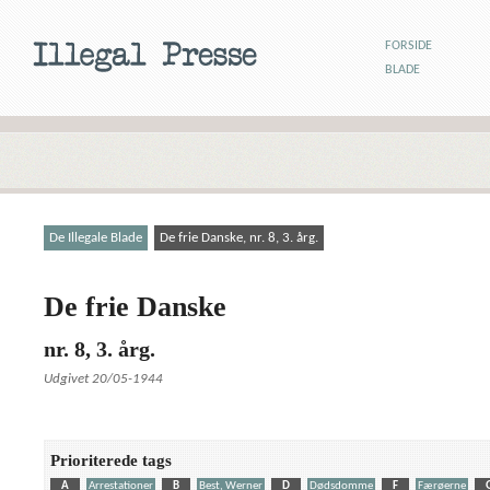
FORSIDE
BLADE
De Illegale Blade
De frie Danske, nr. 8, 3. årg.
De frie Danske
nr. 8, 3. årg.
Udgivet 20/05-1944
Prioriterede tags
A
Arrestationer
B
Best, Werner
D
Dødsdomme
F
Færøerne