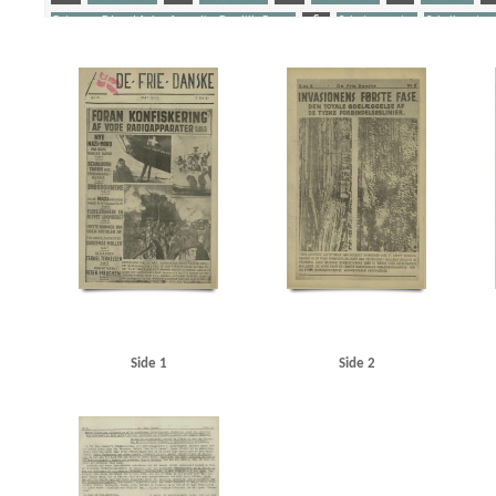
Petersen, Edvard Anker Aage alias Den lille Banan
S
Sabotagevagter
Schalburgtag
Yderligere tags
A
Aabenraa
Aabenraa politistation
Aalborg
Aarhus
Aarhus Kosmorama
Abil
B&W (Burmeister & Wain)
Belgien
Berthelsen, Poul Emil
Berthelsen, S.E., direktør
Biolzi, Giovani M., Kbh.
Bispebjerg Hospital
Blegdamsvej, Kbh.
Blichfeldt Møller, Fri
Brøndsted, lektor, Øregaards Gymnasium
C
C.F.Tietgen, fartøj
Caspersen, politibe
Christmas Møller, John, politiker
Clausen, antikvarboghandler, Horsens
Clausen, Frits, 
Dahl Jørgensen, politiassistent, Bornholm
Dahl, Arthur, vicepolitichef
Dalholm, Roar, 
Den gyldne Stad, film
DFDS (Det Forenede Dampskibs-Selskab)
DNSAP (Danmarks Nationa
Elmquist, Asserbo
Engell, Jørgen, tandlæge, Horsens
F
Folkeflokken
Fonnesbec
Freuchen, Pipaluk
Frikorps Danmark
Frimurerlogen, Kbh.
Fædrelandet
Fælledpar
Grønland
H
Hald, overbetjent, Sønderborg
Hamborg
Hans Broge, fartøj
Hanse
Hansen, Rudolf, bankdirektør, Esbjerg
Hansen, Søren, lærer, Horsens
Harris, Karl, gros
Høeg, Carsten, professor
Høyer, Axel, redaktør
I
Illum
Island
J
Jensen, Ax
Side 1
Side 2
Jessen Sillemann, Louis Verner
Jetsmar, driftsleder
Johansen, inspektør, Hovedbanegår
Juul Nielsen, Ebbe, kantor, Bornholm
Jylland
Jæger, direktør, Esbjerg
Jøker, fiskeeks
Kiemer, stud.jur., Kbh.
Kirkeskov, Ena
Kiær, Erik, Studenternes Efterretningstjenste
K
Krarup Petersen, Henning, inspektør
Krause Jensen, kaptajn
Krenchel, Ejnar, ors.
KU 
Lagtinget
Larsen, fru, rengøringskone, Kbh.
Larsen, inkassator, Kbh.
Larsen, John, re