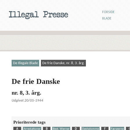
FORSIDE
BLADE
De Illegale Blade
De frie Danske, nr. 8, 3. årg.
De frie Danske
nr. 8, 3. årg.
Udgivet 20/05-1944
Prioriterede tags
A
Arrestationer
B
Best, Werner
D
Dødsdomme
F
Færøerne