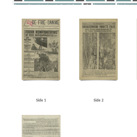
Petersen, Edvard Anker Aage alias Den lille Banan
S
Sabotagevagter
Schalburgtag
Yderligere tags
A
Aabenraa
Aabenraa politistation
Aalborg
Aarhus
Aarhus Kosmorama
Abil
B&W (Burmeister & Wain)
Belgien
Berthelsen, Poul Emil
Berthelsen, S.E., direktør
Biolzi, Giovani M., Kbh.
Bispebjerg Hospital
Blegdamsvej, Kbh.
Blichfeldt Møller, Fri
Brøndsted, lektor, Øregaards Gymnasium
C
C.F.Tietgen, fartøj
Caspersen, politibe
Christmas Møller, John, politiker
Clausen, antikvarboghandler, Horsens
Clausen, Frits, 
Dahl Jørgensen, politiassistent, Bornholm
Dahl, Arthur, vicepolitichef
Dalholm, Roar, 
Den gyldne Stad, film
DFDS (Det Forenede Dampskibs-Selskab)
DNSAP (Danmarks Nationa
Elmquist, Asserbo
Engell, Jørgen, tandlæge, Horsens
F
Folkeflokken
Fonnesbec
Freuchen, Pipaluk
Frikorps Danmark
Frimurerlogen, Kbh.
Fædrelandet
Fælledpar
Grønland
H
Hald, overbetjent, Sønderborg
Hamborg
Hans Broge, fartøj
Hanse
Hansen, Rudolf, bankdirektør, Esbjerg
Hansen, Søren, lærer, Horsens
Harris, Karl, gros
Høeg, Carsten, professor
Høyer, Axel, redaktør
I
Illum
Island
J
Jensen, Ax
Side 1
Side 2
Jessen Sillemann, Louis Verner
Jetsmar, driftsleder
Johansen, inspektør, Hovedbanegår
Juul Nielsen, Ebbe, kantor, Bornholm
Jylland
Jæger, direktør, Esbjerg
Jøker, fiskeeks
Kiemer, stud.jur., Kbh.
Kirkeskov, Ena
Kiær, Erik, Studenternes Efterretningstjenste
K
Krarup Petersen, Henning, inspektør
Krause Jensen, kaptajn
Krenchel, Ejnar, ors.
KU 
Lagtinget
Larsen, fru, rengøringskone, Kbh.
Larsen, inkassator, Kbh.
Larsen, John, re