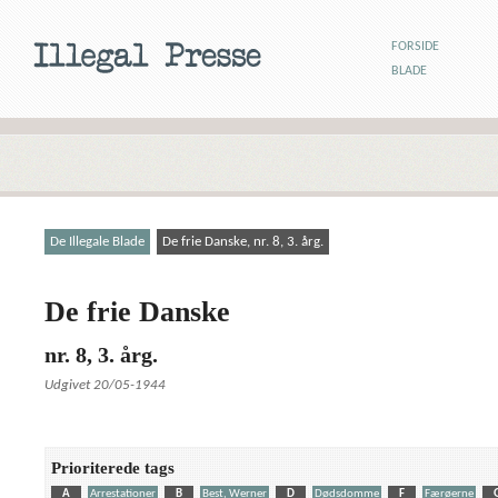
FORSIDE
BLADE
De Illegale Blade
De frie Danske, nr. 8, 3. årg.
De frie Danske
nr. 8, 3. årg.
Udgivet 20/05-1944
Prioriterede tags
A
Arrestationer
B
Best, Werner
D
Dødsdomme
F
Færøerne