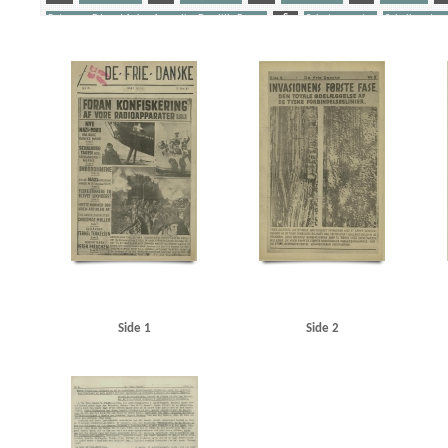
Petersen, Edvard Anker Aage alias Den lille Banan
S
Sabotagevagter
Schalburgtag
Yderligere tags
A
Aabenraa
Aabenraa politistation
Aalborg
Aarhus
Aarhus Kosmorama
Abil
B&W (Burmeister & Wain)
Belgien
Berthelsen, Poul Emil
Berthelsen, S.E., direktør
Biolzi, Giovani M., Kbh.
Bispebjerg Hospital
Blegdamsvej, Kbh.
Blichfeldt Møller, Fri
Brøndsted, lektor, Øregaards Gymnasium
C
C.F.Tietgen, fartøj
Caspersen, politibe
Christmas Møller, John, politiker
Clausen, antikvarboghandler, Horsens
Clausen, Frits, 
Dahl Jørgensen, politiassistent, Bornholm
Dahl, Arthur, vicepolitichef
Dalholm, Roar, 
Den gyldne Stad, film
DFDS (Det Forenede Dampskibs-Selskab)
DNSAP (Danmarks Nationa
Elmquist, Asserbo
Engell, Jørgen, tandlæge, Horsens
F
Folkeflokken
Fonnesbec
Freuchen, Pipaluk
Frikorps Danmark
Frimurerlogen, Kbh.
Fædrelandet
Fælledpar
Grønland
H
Hald, overbetjent, Sønderborg
Hamborg
Hans Broge, fartøj
Hanse
Hansen, Rudolf, bankdirektør, Esbjerg
Hansen, Søren, lærer, Horsens
Harris, Karl, gros
Høeg, Carsten, professor
Høyer, Axel, redaktør
I
Illum
Island
J
Jensen, Ax
Side 1
Side 2
Jessen Sillemann, Louis Verner
Jetsmar, driftsleder
Johansen, inspektør, Hovedbanegår
Juul Nielsen, Ebbe, kantor, Bornholm
Jylland
Jæger, direktør, Esbjerg
Jøker, fiskeeks
Kiemer, stud.jur., Kbh.
Kirkeskov, Ena
Kiær, Erik, Studenternes Efterretningstjenste
K
Krarup Petersen, Henning, inspektør
Krause Jensen, kaptajn
Krenchel, Ejnar, ors.
KU 
Lagtinget
Larsen, fru, rengøringskone, Kbh.
Larsen, inkassator, Kbh.
Larsen, John, re