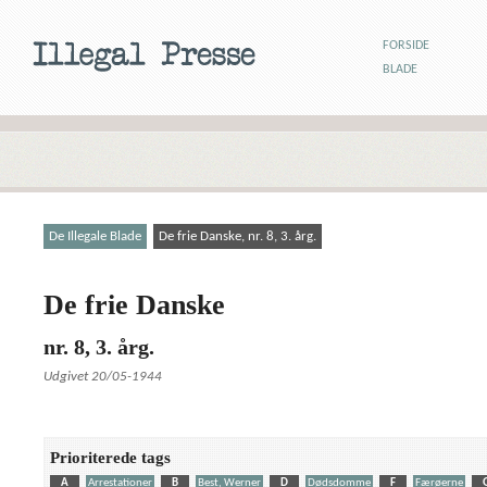
FORSIDE
BLADE
De Illegale Blade
De frie Danske, nr. 8, 3. årg.
De frie Danske
nr. 8, 3. årg.
Udgivet 20/05-1944
Prioriterede tags
A
Arrestationer
B
Best, Werner
D
Dødsdomme
F
Færøerne