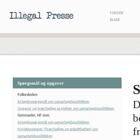
FORSIDE
BLADE
Spørgsmål og opgaver
S
Folkeskolen
D
Arbejdsspørgsmål om samarbejdspolitikken
Opgaver og tværfaglige projekter om samarbejdspolitikken
b
Gymnasier, HF mm.
Arbejdsspørgsmål om samarbejdspolitikken
f
Projektopgaver (Tværfaglige og enkeltfaglige) om
samarbejdspolitikken