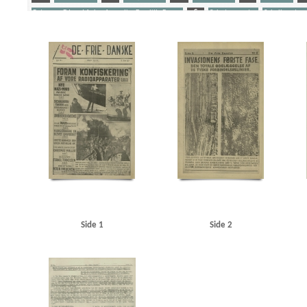
Petersen, Edvard Anker Aage alias Den lille Banan
S
Sabotagevagter
Schalburgtag
Yderligere tags
A
Aabenraa
Aabenraa politistation
Aalborg
Aarhus
Aarhus Kosmorama
Abil
B&W (Burmeister & Wain)
Belgien
Berthelsen, Poul Emil
Berthelsen, S.E., direktør
Biolzi, Giovani M., Kbh.
Bispebjerg Hospital
Blegdamsvej, Kbh.
Blichfeldt Møller, Fri
Brøndsted, lektor, Øregaards Gymnasium
C
C.F.Tietgen, fartøj
Caspersen, politibe
Christmas Møller, John, politiker
Clausen, antikvarboghandler, Horsens
Clausen, Frits, 
Dahl Jørgensen, politiassistent, Bornholm
Dahl, Arthur, vicepolitichef
Dalholm, Roar, 
Den gyldne Stad, film
DFDS (Det Forenede Dampskibs-Selskab)
DNSAP (Danmarks Nationa
Elmquist, Asserbo
Engell, Jørgen, tandlæge, Horsens
F
Folkeflokken
Fonnesbec
Freuchen, Pipaluk
Frikorps Danmark
Frimurerlogen, Kbh.
Fædrelandet
Fælledpar
Grønland
H
Hald, overbetjent, Sønderborg
Hamborg
Hans Broge, fartøj
Hanse
Hansen, Rudolf, bankdirektør, Esbjerg
Hansen, Søren, lærer, Horsens
Harris, Karl, gros
Høeg, Carsten, professor
Høyer, Axel, redaktør
I
Illum
Island
J
Jensen, Ax
Side 1
Side 2
Jessen Sillemann, Louis Verner
Jetsmar, driftsleder
Johansen, inspektør, Hovedbanegår
Juul Nielsen, Ebbe, kantor, Bornholm
Jylland
Jæger, direktør, Esbjerg
Jøker, fiskeeks
Kiemer, stud.jur., Kbh.
Kirkeskov, Ena
Kiær, Erik, Studenternes Efterretningstjenste
K
Krarup Petersen, Henning, inspektør
Krause Jensen, kaptajn
Krenchel, Ejnar, ors.
KU 
Lagtinget
Larsen, fru, rengøringskone, Kbh.
Larsen, inkassator, Kbh.
Larsen, John, re