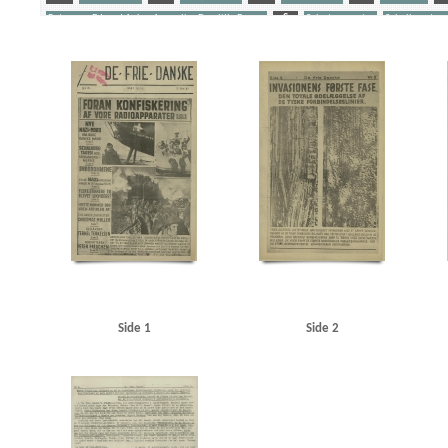
Petersen, Edvard Anker Aage alias Den lille Banan
S
Sabotagevagter
Schalburgtag
Yderligere tags
A
Aabenraa
Aabenraa politistation
Aalborg
Aarhus
Aarhus Kosmorama
Abil
B&W (Burmeister & Wain)
Belgien
Berthelsen, Poul Emil
Berthelsen, S.E., direktør
Biolzi, Giovani M., Kbh.
Bispebjerg Hospital
Blegdamsvej, Kbh.
Blichfeldt Møller, Fri
Brøndsted, lektor, Øregaards Gymnasium
C
C.F.Tietgen, fartøj
Caspersen, politibe
Christmas Møller, John, politiker
Clausen, antikvarboghandler, Horsens
Clausen, Frits, 
Dahl Jørgensen, politiassistent, Bornholm
Dahl, Arthur, vicepolitichef
Dalholm, Roar, 
Den gyldne Stad, film
DFDS (Det Forenede Dampskibs-Selskab)
DNSAP (Danmarks Nationa
Elmquist, Asserbo
Engell, Jørgen, tandlæge, Horsens
F
Folkeflokken
Fonnesbec
Freuchen, Pipaluk
Frikorps Danmark
Frimurerlogen, Kbh.
Fædrelandet
Fælledpar
Grønland
H
Hald, overbetjent, Sønderborg
Hamborg
Hans Broge, fartøj
Hanse
Hansen, Rudolf, bankdirektør, Esbjerg
Hansen, Søren, lærer, Horsens
Harris, Karl, gros
Høeg, Carsten, professor
Høyer, Axel, redaktør
I
Illum
Island
J
Jensen, Ax
Side 1
Side 2
Jessen Sillemann, Louis Verner
Jetsmar, driftsleder
Johansen, inspektør, Hovedbanegår
Juul Nielsen, Ebbe, kantor, Bornholm
Jylland
Jæger, direktør, Esbjerg
Jøker, fiskeeks
Kiemer, stud.jur., Kbh.
Kirkeskov, Ena
Kiær, Erik, Studenternes Efterretningstjenste
K
Krarup Petersen, Henning, inspektør
Krause Jensen, kaptajn
Krenchel, Ejnar, ors.
KU 
Lagtinget
Larsen, fru, rengøringskone, Kbh.
Larsen, inkassator, Kbh.
Larsen, John, re