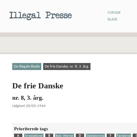
FORSIDE
BLADE
De Illegale Blade
De frie Danske, nr. 8, 3. årg.
De frie Danske
nr. 8, 3. årg.
Udgivet 20/05-1944
Prioriterede tags
A
Arrestationer
B
Best, Werner
D
Dødsdomme
F
Færøerne