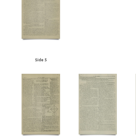
Jørgensen, Chr. fhv. styrmand, Kbh.
Jørgensen, J.L., stabsofficiant
Jørgen
Klitgaard, Frede, typograflærling, Aarhus
Knutzen, Per, skuespiller
Koch, 
KU (Konservativ Ungdom)
Kurer, blad
Københavns Kommunehospital
K
Larsen, Georg, købmand, Rønne
Lillebæltsbroen
Lime, Erik, Kbh.
Lohman
Lund, Harald H., forfatter
Lykke Kayser, Kay, arbejdsmand, Kolding
M
Metropolteatret, Kbh.
Meyer, Arne, kunsthandler, Kbh.
Moesgaard Nielse
Muller, A.P., grosserer, Kbh.
Munck, rektor, dr.theol.
Møller Hansen, Haral
Niels Bohrs Instituttet
Nielsen, Carl Chr., Aarhus
Nielsen, Herluf Chr., Kol
Nielsen, Valdemar, maskinsætter, Kolding
Nordnorge
Nørregaard, rektor, 
Side 5
Olsen, instrumentmager, Kbh.
Oranienburg
Orion, kutter, Skagen
Orlog
Ovesen, Holger, montør, Kolding
P
Palladium, biograf
Pelving, Max
Petersen, Søren Hjalmar, tømrersvend, Kattehale
Petersen, Werner Emil, 
RAF (Royal Air Force)
Randers
Rasmussen, cand.pharm., Rønne
Retsmedic
Ritzaus Bureau
Rommel, Erwin, feltmarskal
Ryesgade, Kbh.
S
Scandi
Socialdemokratiet
Soya, Carl Erik, forfatter
SS
Stamm, Ivan, politidirektø
Studenterforeningen, Kbh.
Sundholm
Suurballe, manufakturhandler, Kol
Sørensen, Andreas, redaktør, Kolding
Sørensen, Egon, kommis, Aarhus
Sø
Thomsen, Svend Aage, Aarhus
Tokkekøb Hegn
Tysk politi
Tønder
U
W
Warburg, Erik, professor
Worsøe, overingeniør, Scandia
Wærum, dir