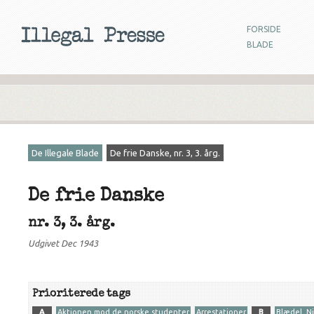
FORSIDE
BLADE
De Illegale Blade
De frie Danske, nr. 3, 3. årg.
De frie Danske
nr. 3, 3. årg.
Udgivet Dec 1943
Prioriterede tags
A
Aktionen mod de norske studenter
Arrestationer
B
Blædel, Ni