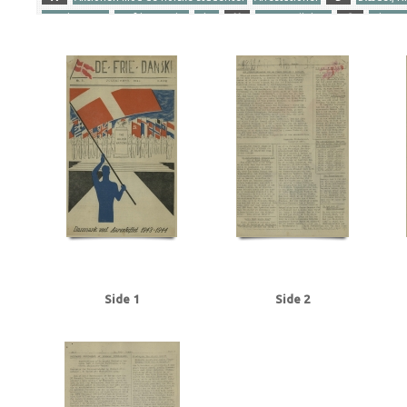
Dansk presse
De frie Danske
Digt
H
Horserødlejren
O
Olsen, 
Tyske film
U
Udhængninger
Yderligere tags
A
Aabenraa
Aalborg
Aarhus
Aarhus Universitet
Abel, Kjeld, forfatt
Andersen, Hugo, politibetjent
Andersen, Karl Chr., arbejdsmand, Kolding
Bang Jørgensen, J.P., kaptajn
Bangsted, Helge, politiker
Bergholt Holmga
Birkedal Hansen, S.L.P., kaptajnløjtnant
Blædel, Nicolai, redaktør
Bohr, Ha
Brevig, Tage, fhv. sergent
British Commonwealth
Brockenhuus-Schack, Ei
Christian X
Christoffersen, Tarante, Kbh.
Churchill, Winston
Clausen, Fri
Dahl, Holger, trykker, Kolding
Damhussøen
Danmark, forsikringsselskab
Delbo, Hedvig
Den Gyldenblonde alias Povl Sabroe
Dessau, Einar, direktø
Diget, Carl, skipper, Skagen
Dyrsted, C., Th., politibetjent
E
Engberg,
Feldsted, Marinus, skrædder, Kolding
Folkinghus, hotel, Graasten
Foreni
Frederiksberg, Kbh.
Frederikshavn
Frikorps Danmark
Frimurerlogen, Aa
Side 1
Side 2
Glamsbjerg Madsen, fuldmægtig, Esbjerg
Glud, vicepolitiinspektør
Goebb
Hanneken, Hermann von
Hansen, Arne Egon, arbejdsmand
Hansen, Kurt,
Hurup
Hvidberg, Flemming, professor
Høyer, Axel, redaktør
I
Ibsen,
Jäger, Hauptmann, Horserød
Jensen, Johannes V., forfatter
Jepsen, Børg
Johansen, tjener, Esbjerg
Jordan, Frede, redaktør
Julius Tafdrups Konfe