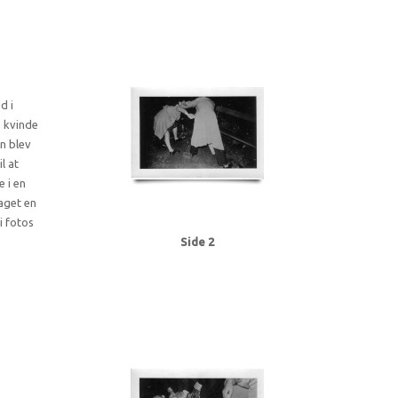
d i
e kvinde
n blev
l at
 i en
taget en
i fotos
Side 2