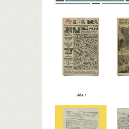
Eksporten til Tyskland
G
Gestapos hovedk
Værnemagtskontoen
Yderligere tags
A
Aalborg
Aarhus
Aarhus Universitet
Am
Bendixen, Otto Chr., redaktør, Vanløse
Best, 
Christoffersen, Arne, sognepræst, Hyllinge
Chu
Enghavevej, Kbh.
F
Frankrig
Frøslevlejre
Larsen, Kjeld, redaktør
Holland
I
Informat
K
Kastrup Lufthavn
Krenchel, Ejnar, ors.
Langdraget, Vanløse
Lemminger, lagerekspedi
Møgelvang, mekaniker, Kbh.
N
National-So
Pancke, Günther
Petersen, Rudolf, politibetje
Schwitzgebel, Eugen, Kriminalrat
Shellhuset
Staa fast, falsk illegalt blad
Stærmose, Robert, 
Side 1
Underhuset
V
Vagtværnet
Vejle
Vester