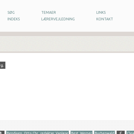
SØG
TEMAER
LINKS
INDEKS
LÆRERVEJLEDNING
KONTAKT
rg.
B
Bendixen, Otto Chr., redaktør, Vanløse
Best, Werner
Buchenwald
C
Cle