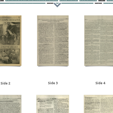
varter i Aarhus, bombardementet
S
Stærmose, Robert, politiker
T
Tyske 
erika
Andersen, bankbud, Kbh.
Andreasen, Robert
B
Belgien
Bendixen, Jo
Werner
Bjerredahl, fru
Buchenwald
C
Casino, biograf, Kbh.
Christensen, C.T.,
rchill, Winston
Clearingkontoen
D
Dagmarhus
Danmarks Frihedsraad
Det 
n
Fædrelandet
G
Gribskov
Grækenland
Grøndals Parkvej, Kbh.
Guslav-Vær
ion, blad
Istedgade, Kbh.
J
Jensen, Helman, Kbh.
Johansen, Kbh.
Johansen,
Krieger, kaptajn, Helsingør
Kritisk Ugerevue
Københavns Frihavn
Københavns Ho
ent, Kbh.
London
M
Markussen, Povl, assistent, Kbh.
Modstandsbevægelsen
cialisten
Nationalbanken
Nielsen, P., Kbh.
O
Odense
Olsen, A., Kbh.
Olsen
nt, Kbh.
Politigaarden, Kbh.
R
Riffelsyndikatet
S
Sandbæk, Harald, pasto
Sjælland
Skyde-Søren, kanonindskyder, Riffelsyndikatet
Socialdemokratiet
Sovje
politiker
Svendborg
Svendsen, C., Kbh.
Sørensen, P., arbejdsmand, Kbh.
T
Side 3
Side 4
Side 2
bro, Kbh.
Vesterbrogade, Kbh.
Værnemagtskontoen
W
Waffen-SS
Weimar