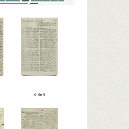
gengældelsesdrab
V
hanne, Vanløse
 Roskilde
Christensen, Sv. Aage, Kbh.
danske Raad
Det radikale Venstre
E
kerne
H
Hansen, kontrollør, Kbh.
Helweg-
 Kjeld, kontorchef, Statistisk Kontor
Jylland
vedbanegaard
Køge Landevej
L
, den danske
Mosede Batteri
, Niels, kunstmaler, Kbh.
P
r
Schalburgkorpset
tunionen
Spangstoft, overbetjent, Kbh.
SS
Tolddepartementet
Tysk politi
U
Side 5