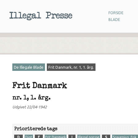
FORSIDE
BLADE
De Illegale Blade
Frit Danmark, nr. 1, 1. årg.
Frit Danmark
nr. 1, 1. årg.
Udgivet 22/04-1942
Prioriterede tags
D
Digt
F
Frit Danmark
I
Illegal presse
S
Scavenius, Erik,