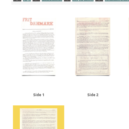
Yderligere tags
A
Amerika
Andersen Nexø, Martin, forfatter
Antikominternpagten
Buhl, Vilhelm, politiker
C
Christensen, I.C., politiker
Christmas Møller,
Dansk Samling
Det konservative Folkeparti
Det radikale Venstre
Dnjep
Grundloven
Gøteborg Handels- og Sjøfartstidning
H
Hansen, H.C., po
Ikke-Angrebspagt, dansk-tysk
Italien
J
Japan
Jensen, Alfred, politi
Kaupisch, Leonard von
Kiel
Kina
Kirk, Hans, forfatter
Kommunistloven
Larsen, Gunnar, politiker
London
M
Moltke, generalstabschef
Munch
Nationalbanken
Nationaltidende
Nielsen, Martin, politiker
Norden
No
Regiment Nordland
Renthe-Fink, Cecil von
Ribbentrop, Joachim von
Ri
Schoch, Aage, redaktør
Siam
Skandinavien
Socialdemokraten
Sovjetu
Stockholm
Sønderjylland
Sørensen, Arne, politiker
Sørensen, H.P., reda
Side 1
Side 2