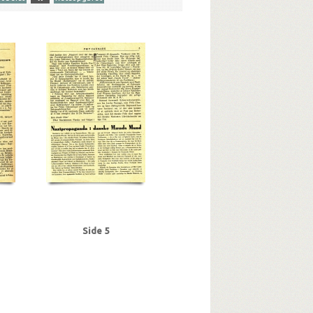
, Werner
Bihesen, Poul, grosserer
, politiker
Clausen, Lorentz
D
cialistiske Arbejderparti)
E
Eggers, Olga
xel, redaktør
J
Jacobsen, Carl Werner
scher
Meissner, Gustav, presseattaché
Plovfuren
R
Randers Social-Demokrat
Sovjetunionen
T
Ø
Ørs, J.H.P, direktør
Side 5