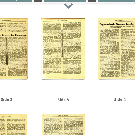
Aarhus Havn
Aarhus Stift
Aarhus Stiftstidende
Asbo, kordegn
B
Berlin
Best
s.
Bülow, Otto, billedskærer
C
Christmas Møller, John, politiker
Clausen, Frits
edsraad
Dansk Front
de Richelieu, L., hofjægermester
DNSAP (Danmarks Nationalso
Graasten
Grundloven
Gødningskompagniet
H
Hansen, H., redaktør
Høyer, A
egnet
Korn & Foderstofkompagniet
L
Lillerød
London
M
Mammen & Dre
Munk, Kaj, forfatter
P
Paludan-Müller, Jens
Paludan-Müller, Svend, oberst
ngets Alle, Kbh.
S
Sankelmark
Scavenius, Erik, politiker
Schalburgkorpset
relandet
V
Venstres Pressebureau
Vesterport Station
W
Wilhelm, kejser
Side 2
Side 4
Side 3