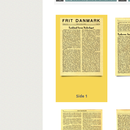
Yderligere tags
A
Aalborg
Aarhus
Aarhus Amtstidende
Borchs Kollegium
Bryld, familien
Bryld, H.C., lr
Danmarks Erhvervs Korporation
Danmarks Frih
F
Frit Danmark
G
Goebbels, Joseph
Jorcks Passage
Jyllands-Posten
K
Kampt
Modstandsbevægelsen, den danske
München
Rigsjustitsforbundet
Ritzaus Bureau
Rosenvæ
Thomsen, Aage, alias Tykke Tom, direktør, Fæd
Østjydsk Kornkompagni
Side 1