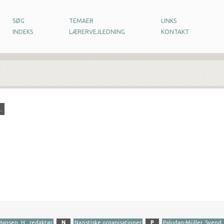
SØG
TEMAER
LINKS
INDEKS
LÆRERVEJLEDNING
KONTAKT
.
Hansen, H., redaktør
N
Nazistiske organisationer
P
Paludan-Müller, Svend,