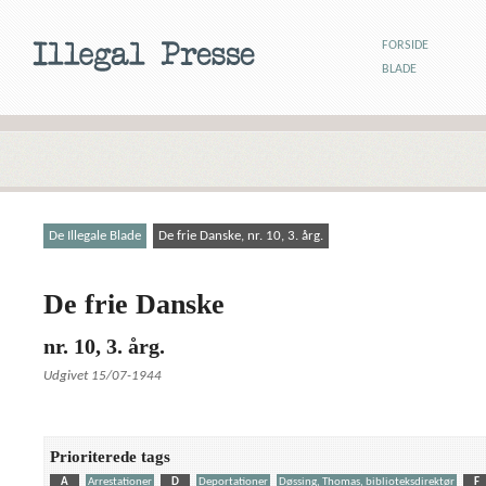
FORSIDE
BLADE
De Illegale Blade
De frie Danske, nr. 10, 3. årg.
De frie Danske
nr. 10, 3. årg.
Udgivet 15/07-1944
Prioriterede tags
A
Arrestationer
D
Deportationer
Døssing, Thomas, biblioteksdirektør
F