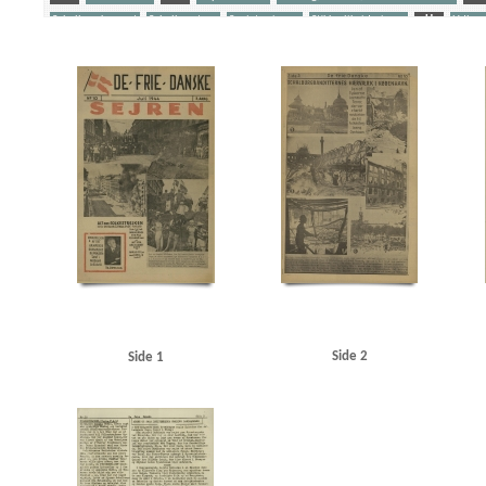
Schalburgkorpset
Schalburgtage
Sovjetunionen
Stikkerlikvideringer
U
Udhæn
Yderligere tags
A
Aagren, Poul, student, Kbh.
Aarhus
Aarhus Stiftstidende
Akselboe, Peter, cand
Film A/S
Asmild, Jørgen
Asmussen, Thorkild, Kbh.
Avedørelejren
B
B&W (Burm
Begtrup Hansen, Knud, rigspolitichef
Best, Werner
Birkerød
Bjørnbak, Oluf, sparekas
Bohnstedt Petersen
Borgernes Hus, Kbh.
Brandt, Ludvig, fængselsbetjent, Horsens
B
Christensen, overlæge, Brovst
Corneliussen, Jan, viktualiehandler, Kbh.
D
Dagma
Dideriksen, herreekviperingshandler, Holte
DKP (Danmarks Kommunistiske Parti)
Dom
Carstensen, Svend, Kbh.
Egenfeldt-Nielsen, V., kaptajn
Elmegade, Kbh.
Enghaveplads,
Fabricius, prokurist, Aalborg
Falcks Redningskorps
Federsen, Preben Jesias, kystbetjen
Fiil, Gerda, Hvidsten Kro
Fiil, Gudrun
Fiil, Marius, kroejer
Fiil, Niels, kromedhjælper
Frederiksborgvej, Kbh.
Frederiksen, overbetjent, Skanderborg
Frederikshavn
Frit D
Glassalen, Tivoli
Globus, fabrik
Gottlieb Hansen, Arne Ib, kystbetjent, Helsingør
Grea
Hansen, Dagmar, farmaceut, Aarhus
Hansen, Harald S., slagtermester, Kbh.
Hansen, Ras
Side 2
Side 1
Hillerød
Hjemmefrontens Radio
Holbæk
Holte Station
Holtze, Hans Jørgen, skolee
Hove, form. for Filmsraadet
Hvidsten
Hvidsten Kro
I
Ingeniørforeningen
Inge
Jensen, Jens Chr., direktør, Holte
Jensen, Knud Børge, Kbh.
Jensen, Regner, maskinarbe
Juel Hagemeister, Leif, journalist
Jylland
Jørgensen, kriminalbetjent, Odense
K
Kinch, malersvend, Aarhus
Klitgaard Poulsen, Kamma, lærer, Aarhus
Kolding
Københ