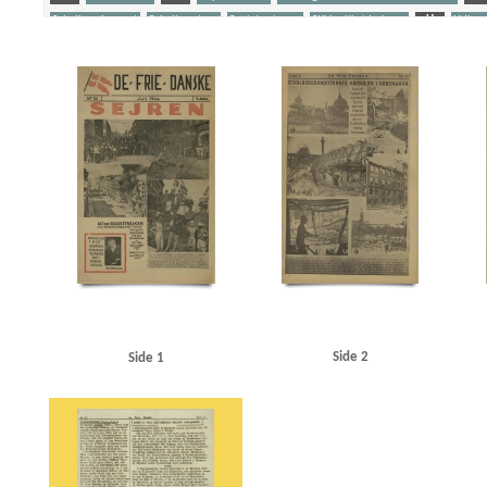
Schalburgkorpset
Schalburgtage
Sovjetunionen
Stikkerlikvideringer
U
Udhæn
Yderligere tags
A
Aagren, Poul, student, Kbh.
Aarhus
Aarhus Stiftstidende
Akselboe, Peter, cand
Film A/S
Asmild, Jørgen
Asmussen, Thorkild, Kbh.
Avedørelejren
B
B&W (Burm
Begtrup Hansen, Knud, rigspolitichef
Best, Werner
Birkerød
Bjørnbak, Oluf, sparekas
Bohnstedt Petersen
Borgernes Hus, Kbh.
Brandt, Ludvig, fængselsbetjent, Horsens
B
Christensen, overlæge, Brovst
Corneliussen, Jan, viktualiehandler, Kbh.
D
Dagma
Dideriksen, herreekviperingshandler, Holte
DKP (Danmarks Kommunistiske Parti)
Dom
Carstensen, Svend, Kbh.
Egenfeldt-Nielsen, V., kaptajn
Elmegade, Kbh.
Enghaveplads,
Fabricius, prokurist, Aalborg
Falcks Redningskorps
Federsen, Preben Jesias, kystbetjen
Fiil, Gerda, Hvidsten Kro
Fiil, Gudrun
Fiil, Marius, kroejer
Fiil, Niels, kromedhjælper
Frederiksborgvej, Kbh.
Frederiksen, overbetjent, Skanderborg
Frederikshavn
Frit D
Glassalen, Tivoli
Globus, fabrik
Gottlieb Hansen, Arne Ib, kystbetjent, Helsingør
Grea
Hansen, Dagmar, farmaceut, Aarhus
Hansen, Harald S., slagtermester, Kbh.
Hansen, Ras
Side 2
Side 1
Hillerød
Hjemmefrontens Radio
Holbæk
Holte Station
Holtze, Hans Jørgen, skolee
Hove, form. for Filmsraadet
Hvidsten
Hvidsten Kro
I
Ingeniørforeningen
Inge
Jensen, Jens Chr., direktør, Holte
Jensen, Knud Børge, Kbh.
Jensen, Regner, maskinarbe
Juel Hagemeister, Leif, journalist
Jylland
Jørgensen, kriminalbetjent, Odense
K
Kinch, malersvend, Aarhus
Klitgaard Poulsen, Kamma, lærer, Aarhus
Kolding
Københ