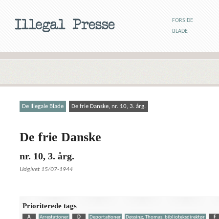
FORSIDE
BLADE
De Illegale Blade
De frie Danske, nr. 10, 3. årg.
De frie Danske
nr. 10, 3. årg.
Udgivet 15/07-1944
Prioriterede tags
A
Arrestationer
D
Deportationer
Døssing, Thomas, biblioteksdirektør
F