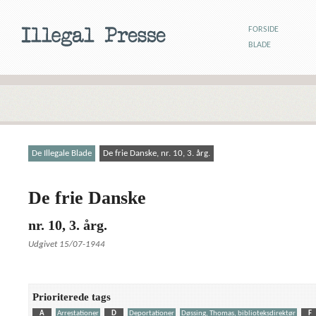
FORSIDE
BLADE
De Illegale Blade
De frie Danske, nr. 10, 3. årg.
De frie Danske
nr. 10, 3. årg.
Udgivet 15/07-1944
Prioriterede tags
A
Arrestationer
D
Deportationer
Døssing, Thomas, biblioteksdirektør
F