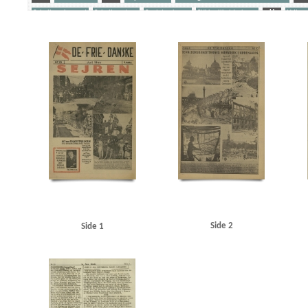
Schalburgkorpset
Schalburgtage
Sovjetunionen
Stikkerlikvideringer
U
Udhæn
Yderligere tags
A
Aagren, Poul, student, Kbh.
Aarhus
Aarhus Stiftstidende
Akselboe, Peter, cand
Film A/S
Asmild, Jørgen
Asmussen, Thorkild, Kbh.
Avedørelejren
B
B&W (Burm
Begtrup Hansen, Knud, rigspolitichef
Best, Werner
Birkerød
Bjørnbak, Oluf, sparekas
Bohnstedt Petersen
Borgernes Hus, Kbh.
Brandt, Ludvig, fængselsbetjent, Horsens
B
Christensen, overlæge, Brovst
Corneliussen, Jan, viktualiehandler, Kbh.
D
Dagma
Dideriksen, herreekviperingshandler, Holte
DKP (Danmarks Kommunistiske Parti)
Dom
Carstensen, Svend, Kbh.
Egenfeldt-Nielsen, V., kaptajn
Elmegade, Kbh.
Enghaveplads,
Fabricius, prokurist, Aalborg
Falcks Redningskorps
Federsen, Preben Jesias, kystbetjen
Fiil, Gerda, Hvidsten Kro
Fiil, Gudrun
Fiil, Marius, kroejer
Fiil, Niels, kromedhjælper
Frederiksborgvej, Kbh.
Frederiksen, overbetjent, Skanderborg
Frederikshavn
Frit D
Glassalen, Tivoli
Globus, fabrik
Gottlieb Hansen, Arne Ib, kystbetjent, Helsingør
Grea
Hansen, Dagmar, farmaceut, Aarhus
Hansen, Harald S., slagtermester, Kbh.
Hansen, Ras
Side 2
Side 1
Hillerød
Hjemmefrontens Radio
Holbæk
Holte Station
Holtze, Hans Jørgen, skolee
Hove, form. for Filmsraadet
Hvidsten
Hvidsten Kro
I
Ingeniørforeningen
Inge
Jensen, Jens Chr., direktør, Holte
Jensen, Knud Børge, Kbh.
Jensen, Regner, maskinarbe
Juel Hagemeister, Leif, journalist
Jylland
Jørgensen, kriminalbetjent, Odense
K
Kinch, malersvend, Aarhus
Klitgaard Poulsen, Kamma, lærer, Aarhus
Kolding
Københ