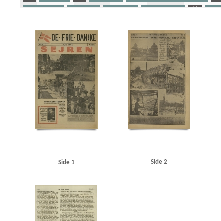
Schalburgkorpset
Schalburgtage
Sovjetunionen
Stikkerlikvideringer
U
Udhæn
Yderligere tags
A
Aagren, Poul, student, Kbh.
Aarhus
Aarhus Stiftstidende
Akselboe, Peter, cand
Film A/S
Asmild, Jørgen
Asmussen, Thorkild, Kbh.
Avedørelejren
B
B&W (Burm
Begtrup Hansen, Knud, rigspolitichef
Best, Werner
Birkerød
Bjørnbak, Oluf, sparekas
Bohnstedt Petersen
Borgernes Hus, Kbh.
Brandt, Ludvig, fængselsbetjent, Horsens
B
Christensen, overlæge, Brovst
Corneliussen, Jan, viktualiehandler, Kbh.
D
Dagma
Dideriksen, herreekviperingshandler, Holte
DKP (Danmarks Kommunistiske Parti)
Dom
Carstensen, Svend, Kbh.
Egenfeldt-Nielsen, V., kaptajn
Elmegade, Kbh.
Enghaveplads,
Fabricius, prokurist, Aalborg
Falcks Redningskorps
Federsen, Preben Jesias, kystbetjen
Fiil, Gerda, Hvidsten Kro
Fiil, Gudrun
Fiil, Marius, kroejer
Fiil, Niels, kromedhjælper
Frederiksborgvej, Kbh.
Frederiksen, overbetjent, Skanderborg
Frederikshavn
Frit D
Glassalen, Tivoli
Globus, fabrik
Gottlieb Hansen, Arne Ib, kystbetjent, Helsingør
Grea
Hansen, Dagmar, farmaceut, Aarhus
Hansen, Harald S., slagtermester, Kbh.
Hansen, Ras
Side 2
Side 1
Hillerød
Hjemmefrontens Radio
Holbæk
Holte Station
Holtze, Hans Jørgen, skolee
Hove, form. for Filmsraadet
Hvidsten
Hvidsten Kro
I
Ingeniørforeningen
Inge
Jensen, Jens Chr., direktør, Holte
Jensen, Knud Børge, Kbh.
Jensen, Regner, maskinarbe
Juel Hagemeister, Leif, journalist
Jylland
Jørgensen, kriminalbetjent, Odense
K
Kinch, malersvend, Aarhus
Klitgaard Poulsen, Kamma, lærer, Aarhus
Kolding
Københ