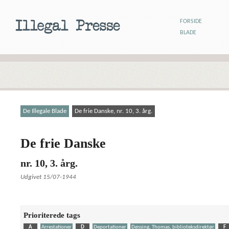
FORSIDE
BLADE
De Illegale Blade
De frie Danske, nr. 10, 3. årg.
De frie Danske
nr. 10, 3. årg.
Udgivet 15/07-1944
Prioriterede tags
A
Arrestationer
D
Deportationer
Døssing, Thomas, biblioteksdirektør
F