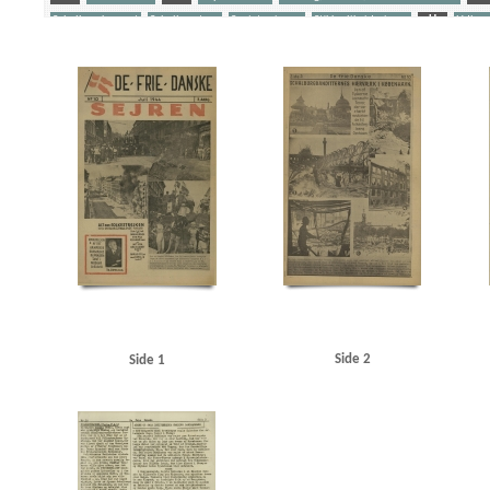
Schalburgkorpset
Schalburgtage
Sovjetunionen
Stikkerlikvideringer
U
Udhæn
Yderligere tags
A
Aagren, Poul, student, Kbh.
Aarhus
Aarhus Stiftstidende
Akselboe, Peter, cand
Film A/S
Asmild, Jørgen
Asmussen, Thorkild, Kbh.
Avedørelejren
B
B&W (Burm
Begtrup Hansen, Knud, rigspolitichef
Best, Werner
Birkerød
Bjørnbak, Oluf, sparekas
Bohnstedt Petersen
Borgernes Hus, Kbh.
Brandt, Ludvig, fængselsbetjent, Horsens
B
Christensen, overlæge, Brovst
Corneliussen, Jan, viktualiehandler, Kbh.
D
Dagma
Dideriksen, herreekviperingshandler, Holte
DKP (Danmarks Kommunistiske Parti)
Dom
Carstensen, Svend, Kbh.
Egenfeldt-Nielsen, V., kaptajn
Elmegade, Kbh.
Enghaveplads,
Fabricius, prokurist, Aalborg
Falcks Redningskorps
Federsen, Preben Jesias, kystbetjen
Fiil, Gerda, Hvidsten Kro
Fiil, Gudrun
Fiil, Marius, kroejer
Fiil, Niels, kromedhjælper
Frederiksborgvej, Kbh.
Frederiksen, overbetjent, Skanderborg
Frederikshavn
Frit D
Glassalen, Tivoli
Globus, fabrik
Gottlieb Hansen, Arne Ib, kystbetjent, Helsingør
Grea
Hansen, Dagmar, farmaceut, Aarhus
Hansen, Harald S., slagtermester, Kbh.
Hansen, Ras
Side 2
Side 1
Hillerød
Hjemmefrontens Radio
Holbæk
Holte Station
Holtze, Hans Jørgen, skolee
Hove, form. for Filmsraadet
Hvidsten
Hvidsten Kro
I
Ingeniørforeningen
Inge
Jensen, Jens Chr., direktør, Holte
Jensen, Knud Børge, Kbh.
Jensen, Regner, maskinarbe
Juel Hagemeister, Leif, journalist
Jylland
Jørgensen, kriminalbetjent, Odense
K
Kinch, malersvend, Aarhus
Klitgaard Poulsen, Kamma, lærer, Aarhus
Kolding
Københ