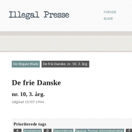
FORSIDE
BLADE
De Illegale Blade
De frie Danske, nr. 10, 3. årg.
De frie Danske
nr. 10, 3. årg.
Udgivet 15/07-1944
Prioriterede tags
A
Arrestationer
D
Deportationer
Døssing, Thomas, biblioteksdirektør
F