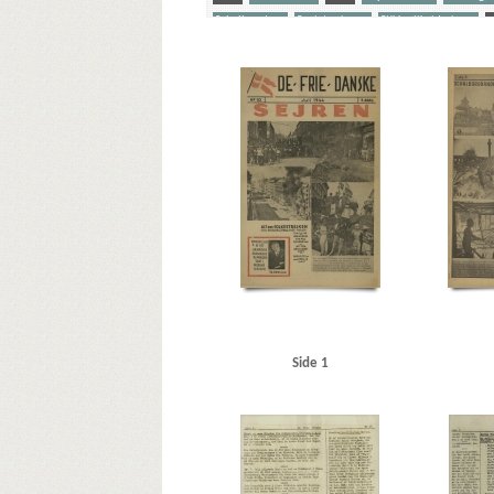
Schalburgtage
Sovjetunionen
Stikkerlikvideringer
Yderligere tags
A
Aagren, Poul, student, Kbh.
Aarhus
Aarhus Sti
Asmild, Jørgen
Asmussen, Thorkild, Kbh.
Avedørelejr
Best, Werner
Birkerød
Bjørnbak, Oluf, sparekasseassi
Brandt, Ludvig, fængselsbetjent, Horsens
Brockmann, J
Dagmarhus
Damtoft, pastor, Aalborg
Danmarks Frihe
Døssing, Thomas, biblioteksdirektør
E
Ebberødga
Eriksen, Eggert A., vulkanisør, Horsens
Eriksen, Per, kon
Feilberg, Kjeld Peter, premierløjtnant, Roskilde
Feldma
FN (De forenede Nationer)
Frankrig
Frederiksberg Hos
Gilbert, Horst Edvard Hubert Ernst, SS-Standartenführer
Hagemanns Kollegium, Kbh.
Hangö
Hansen, Dagmar, 
Grumløse, Hjalmar, Kbh.
Hillerød
Hjemmefrontens R
Side 1
Horserødlejren
Hove, form. for Filmsraadet
Hvidsten
Jensen, Jens Chr., direktør, Holte
Jensen, Knud Børge, 
Juel Hagemeister, Leif, journalist
Jylland
Jørgensen, k
Klitgaard Poulsen, Kamma, lærer, Aarhus
Kolding
Kø
Larsen, Eivind, departementschef
Larsen, Rasmus Mari