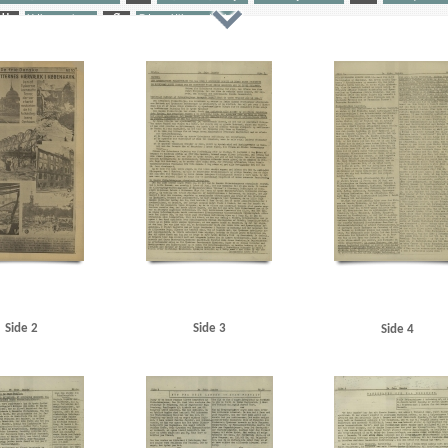
U
Udhængninger
Ø
Ødum, Hilmer, dr.phil.
ftstidende
Akselboe, Peter, cand.jur., Kbh.
Amager
Amicievej, Kbh.
Andersen, uddeler, Try
An
en
B
B&W (Burmeister & Wain)
Bach, Svend
Bache, Erling, forfatter
Baggesensgade, Kbh.
stent, Randers
Bjørns Radio
Blaagaardsgade, Kbh.
Blegdamsvej, Kbh.
Bogh, Otto, kommis
Boh
ens, chauffør, Horsens
Bryde Nielsen, Kbh.
Buldog, Kbh.
C
Christensen, overlæge, Brovst
dsraad
Dansk Samling
De frie Danske
Dideriksen, herreekviperingshandler, Holte
DKP (Danmark
ard
Eden, Anthony
Egebjerg-Carstensen, Svend, Kbh.
Egenfeldt-Nielsen, V., kaptajn
Elmegade, 
torist, Horsens
Esbjerg
F
Fabricius, prokurist, Aalborg
Falcks Redningskorps
Federsen, Pre
nn, Kriminalobersekretär
Fiil, Gerda, Hvidsten Kro
Fiil, Gudrun
Fiil, Marius, kroejer
Fiil, Niel
pital
Frederiksborgvej, Kbh.
Frederiksen, overbetjent, Skanderborg
Frederikshavn
Frit Danma
Gl. Kongevej, Kbh.
Glassalen, Tivoli
Globus, fabrik
Gottlieb Hansen, Arne Ib, kystbetjent, Hels
farmaceut, Aarhus
Hansen, Harald S., slagtermester, Kbh.
Hansen, Rasmus, fabrikant, Odense
Ha
adio
Holbæk
Holte Station
Holtze, Hans Jørgen, skoleelev, Randers
Horn, Anna Kathrine, Kbh.
Side 2
Side 3
Side 4
Hvidsten Kro
I
Ingeniørforeningen
Ingeniørhuset, Kbh.
Istedgade, Kbh.
J
Jensen, 
Kbh.
Jensen, Regner, maskinarbejder, Horsens
Jensen-Backhausen, Svend Valentius, Kbh.
Jeremia
riminalbetjent, Odense
K
Karmark, Henning, filmdirektør
Kaukasien
Kehlet, R., fotograf
benhavns Hovedbanegaard
Københavns Kommunehospital
Køppe, Fritz, stud.med.
L
Land
us, Kbh.
Larsen, trafikassistent, Aarhus
Larsen, Valdemar Chr. Johannes, Kbh.
Lauritzen, Lau, fil