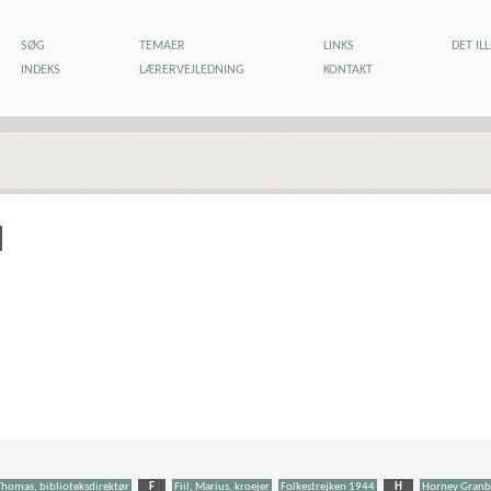
SØG
TEMAER
LINKS
DET IL
INDEKS
LÆRERVEJLEDNING
KONTAKT
Thomas, biblioteksdirektør
F
Fiil, Marius, kroejer
Folkestrejken 1944
H
Horney Granbe