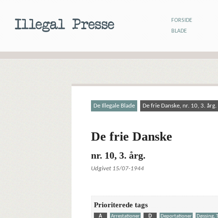
FORSIDE
BLADE
De Illegale Blade
De frie Danske, nr. 10, 3. årg.
De frie Danske
nr. 10, 3. årg.
Udgivet 15/07-1944
Prioriterede tags
A
Arrestationer
D
Deportationer
Døssing, 