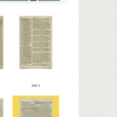
tikominternpagten
Arena, Kbh.
Asa-Film A/S
Bagsværd
Begtrup Hansen, Knud, rigspolitichef
nstedt Petersen
Borgernes Hus, Kbh.
Corneliussen, Jan, viktualiehandler, Kbh.
D
s Kommunistiske Parti)
Domus Medica
Kbh.
Enghaveplads, Kbh.
ben Jesias, kystbetjent, Helsingør
s, kromedhjælper
Filmsraadet
Finland
rk
Fædrelandet
G
ingør
Great Britain
Grundahl-Hansen, fam.
H
nsen-Grumløse, Anders Ludvig, Kbh.
Hansen-
Horney Granberg, Jane Ebba Charlotte
Side 5
Eiler, forbundsformand
Jensen, Jacob, Aarhus
ssen, Johannes, malermester, Aarhus
KFUM og K
Kiel
Kinch, malersvend, Aarhus
 og Folk
Langelinjepavillonen
minstruktør
Lausten, Hans Erik, Kbh.