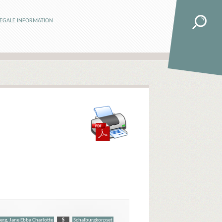
LEGALE INFORMATION
rg, Jane Ebba Charlotte
S
Schalburgkorpset