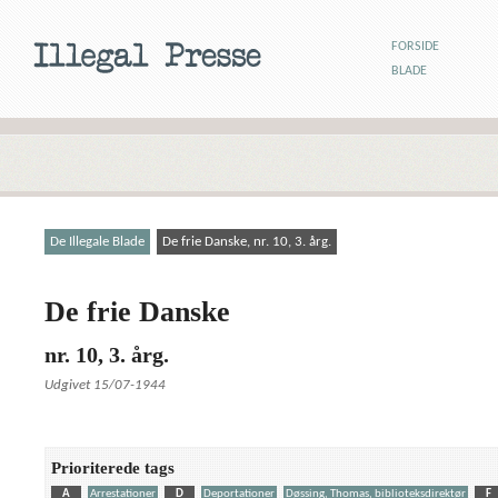
FORSIDE
BLADE
De Illegale Blade
De frie Danske, nr. 10, 3. årg.
De frie Danske
nr. 10, 3. årg.
Udgivet 15/07-1944
Prioriterede tags
A
Arrestationer
D
Deportationer
Døssing, Thomas, biblioteksdirektør
F