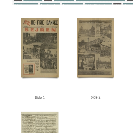
Schalburgkorpset
Schalburgtage
Sovjetunionen
Stikkerlikvideringer
U
Udhæn
Yderligere tags
A
Aagren, Poul, student, Kbh.
Aarhus
Aarhus Stiftstidende
Akselboe, Peter, cand
Film A/S
Asmild, Jørgen
Asmussen, Thorkild, Kbh.
Avedørelejren
B
B&W (Burm
Begtrup Hansen, Knud, rigspolitichef
Best, Werner
Birkerød
Bjørnbak, Oluf, sparekas
Bohnstedt Petersen
Borgernes Hus, Kbh.
Brandt, Ludvig, fængselsbetjent, Horsens
B
Christensen, overlæge, Brovst
Corneliussen, Jan, viktualiehandler, Kbh.
D
Dagma
Dideriksen, herreekviperingshandler, Holte
DKP (Danmarks Kommunistiske Parti)
Dom
Carstensen, Svend, Kbh.
Egenfeldt-Nielsen, V., kaptajn
Elmegade, Kbh.
Enghaveplads,
Fabricius, prokurist, Aalborg
Falcks Redningskorps
Federsen, Preben Jesias, kystbetjen
Fiil, Gerda, Hvidsten Kro
Fiil, Gudrun
Fiil, Marius, kroejer
Fiil, Niels, kromedhjælper
Frederiksborgvej, Kbh.
Frederiksen, overbetjent, Skanderborg
Frederikshavn
Frit D
Glassalen, Tivoli
Globus, fabrik
Gottlieb Hansen, Arne Ib, kystbetjent, Helsingør
Grea
Hansen, Dagmar, farmaceut, Aarhus
Hansen, Harald S., slagtermester, Kbh.
Hansen, Ras
Side 2
Side 1
Hillerød
Hjemmefrontens Radio
Holbæk
Holte Station
Holtze, Hans Jørgen, skolee
Hove, form. for Filmsraadet
Hvidsten
Hvidsten Kro
I
Ingeniørforeningen
Inge
Jensen, Jens Chr., direktør, Holte
Jensen, Knud Børge, Kbh.
Jensen, Regner, maskinarbe
Juel Hagemeister, Leif, journalist
Jylland
Jørgensen, kriminalbetjent, Odense
K
Kinch, malersvend, Aarhus
Klitgaard Poulsen, Kamma, lærer, Aarhus
Kolding
Københ