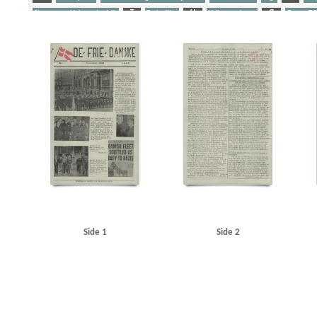
Stangerup, Hakon, dr.phil.
T
Tyske film
U
Udhængninger
Ø
Ørum, T.P.
Yderligere tags
A
Aalborg
Aarhus
Amagertorv
Amalienborg
Atlas, maskinfabrik
B
Berc
Brock Alsted, Knud, underkvartermester
Brokholm, Holger, inspektør, Kbh.
Byrgesen, 
Christian X
Clausen, Frits, politiker
D
Dagmarhus
Daily News
Damgaard, Knud
Dybbøl
E
Ejlersen, Jørgen, lærer, Kbh.
Ekenberg, Carl Johan, pølsemager, Kbh.
E
Fisker Hansen, J.H., Flight Lieutenant
Frascati, restaurant, Kbh.
Frederiksberg Gymnas
Georg, konge
Glud, frk., kredslæge
Goebbels, Joseph
Goldschmidt, Tage
Gredsted K
Gøteborg Handels- og Sjøfartstidning
H
Haakon, konge
Halvorsen, Børge
Hanne
Hartz, militærattaché
Hasager Christensen, kaptajn
Haunstrup Clemmensen, Erik
Hel
Holmberg Gudmundsen, Eli Werner
Horserødlejren
Højgaard, Else
I
Island
Ita
Jensen, Viggo, pastor
Jorck-Jorcksten, Paul, ritmester
Jødeaktionen
K
Kalisch, E
Klüwer, Henrik, fængselsinspektør
Koch, Hal, professor
Krenchel, Ejnar, ors.
KU (Kon
London
London Radio
Luleå
M
Madsen, Gerda, skuespiller
Madsen, Willy, fab
Side 1
Side 2
Mokka, cafe, Esbjerg
Münchhausen, film
N
Nationaltidende
Nielsen, Erik, Kbh.
O
Ostenfeldt
P
Pas paa min Kone, film
Peters, Oberleutnant
Petersen, Harr
Quisling, Vidkun
R
Radioavisen
Rehbien, major
Rigshospitalet
Ritzaus Bureau
Sct. Hans Hospital
Sjælland
Skandia, restaurant
Skifter, fabrikant, Taarbæk
Skjalm 
Statsradiofonien
Stemann, Poul Chr. von, direktør
Stevns
Stjernesko, fabrik, Kbh.