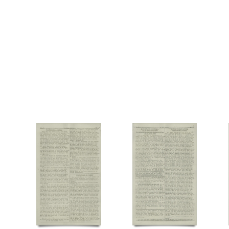
Tosca, restaurant, Kbh.
Tysk politi
U
Ulstrup Jensen, Børge, vægter
V
Vasa
Vridsløse Statsfængel
W
Wahlstrøm Teglers, Hans Edward
Y
Ytting, Henry, F