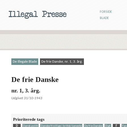
FORSIDE
BLADE
De Illegale Blade
De frie Danske, nr. 1, 3. årg.
De frie Danske
nr. 1, 3. årg.
Udgivet 31/10-1943
Prioriterede tags
D
Dansk politi
Danske frivillige i britisk tjeneste
De frie Danske
Digt
F
Fan