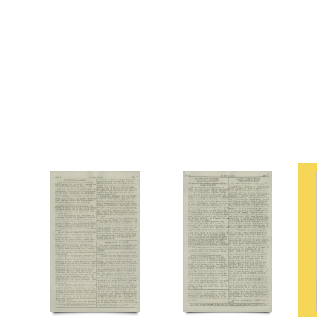
Tosca, restaurant, Kbh.
Tysk politi
U
Ulstrup Jensen, Børge, vægter
V
Vasa
Vridsløse Statsfængel
W
Wahlstrøm Teglers, Hans Edward
Y
Ytting, Henry, F