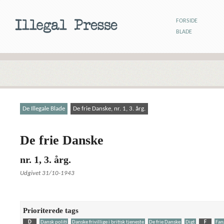
FORSIDE
BLADE
De Illegale Blade
De frie Danske, nr. 1, 3. årg.
De frie Danske
nr. 1, 3. årg.
Udgivet 31/10-1943
Prioriterede tags
D
Dansk politi
Danske frivillige i britisk tjeneste
De frie Danske
Digt
F
Fan