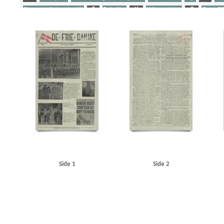
Stangerup, Hakon, dr.phil.
T
Tyske film
U
Udhængninger
Ø
Ørum, T.P.
Yderligere tags
A
Aalborg
Aarhus
Amagertorv
Amalienborg
Atlas, maskinfabrik
B
Berc
Brock Alsted, Knud, underkvartermester
Brokholm, Holger, inspektør, Kbh.
Byrgesen, 
Christian X
Clausen, Frits, politiker
D
Dagmarhus
Daily News
Damgaard, Knud
Dybbøl
E
Ejlersen, Jørgen, lærer, Kbh.
Ekenberg, Carl Johan, pølsemager, Kbh.
E
Fisker Hansen, J.H., Flight Lieutenant
Frascati, restaurant, Kbh.
Frederiksberg Gymnas
Georg, konge
Glud, frk., kredslæge
Goebbels, Joseph
Goldschmidt, Tage
Gredsted K
Gøteborg Handels- og Sjøfartstidning
H
Haakon, konge
Halvorsen, Børge
Hanne
Hartz, militærattaché
Hasager Christensen, kaptajn
Haunstrup Clemmensen, Erik
Hel
Holmberg Gudmundsen, Eli Werner
Horserødlejren
Højgaard, Else
I
Island
Ita
Jensen, Viggo, pastor
Jorck-Jorcksten, Paul, ritmester
Jødeaktionen
K
Kalisch, E
Klüwer, Henrik, fængselsinspektør
Koch, Hal, professor
Krenchel, Ejnar, ors.
KU (Kon
London
London Radio
Luleå
M
Madsen, Gerda, skuespiller
Madsen, Willy, fab
Side 1
Side 2
Mokka, cafe, Esbjerg
Münchhausen, film
N
Nationaltidende
Nielsen, Erik, Kbh.
O
Ostenfeldt
P
Pas paa min Kone, film
Peters, Oberleutnant
Petersen, Harr
Quisling, Vidkun
R
Radioavisen
Rehbien, major
Rigshospitalet
Ritzaus Bureau
Sct. Hans Hospital
Sjælland
Skandia, restaurant
Skifter, fabrikant, Taarbæk
Skjalm 
Statsradiofonien
Stemann, Poul Chr. von, direktør
Stevns
Stjernesko, fabrik, Kbh.