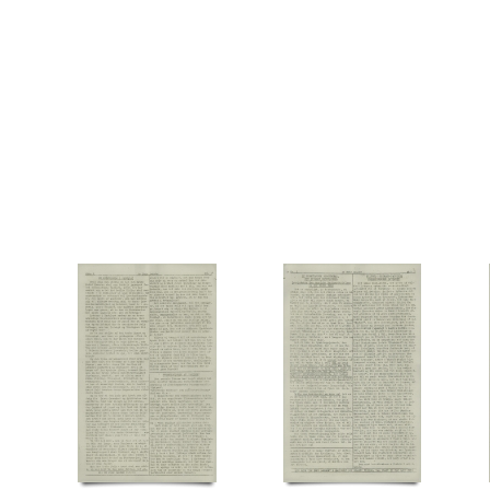
Tosca, restaurant, Kbh.
Tysk politi
U
Ulstrup Jensen, Børge, vægter
V
Vasa
Vridsløse Statsfængel
W
Wahlstrøm Teglers, Hans Edward
Y
Ytting, Henry, F