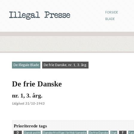
FORSIDE
BLADE
De Illegale Blade
De frie Danske, nr. 1, 3. årg.
De frie Danske
nr. 1, 3. årg.
Udgivet 31/10-1943
Prioriterede tags
D
Dansk politi
Danske frivillige i britisk tjeneste
De frie Danske
Digt
F
Fan