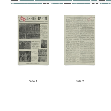
Stangerup, Hakon, dr.phil.
T
Tyske film
U
Udhængninger
Ø
Ørum, T.P.
Yderligere tags
A
Aalborg
Aarhus
Amagertorv
Amalienborg
Atlas, maskinfabrik
B
Berc
Brock Alsted, Knud, underkvartermester
Brokholm, Holger, inspektør, Kbh.
Byrgesen, 
Christian X
Clausen, Frits, politiker
D
Dagmarhus
Daily News
Damgaard, Knud
Dybbøl
E
Ejlersen, Jørgen, lærer, Kbh.
Ekenberg, Carl Johan, pølsemager, Kbh.
E
Fisker Hansen, J.H., Flight Lieutenant
Frascati, restaurant, Kbh.
Frederiksberg Gymnas
Georg, konge
Glud, frk., kredslæge
Goebbels, Joseph
Goldschmidt, Tage
Gredsted K
Gøteborg Handels- og Sjøfartstidning
H
Haakon, konge
Halvorsen, Børge
Hanne
Hartz, militærattaché
Hasager Christensen, kaptajn
Haunstrup Clemmensen, Erik
Hel
Holmberg Gudmundsen, Eli Werner
Horserødlejren
Højgaard, Else
I
Island
Ita
Jensen, Viggo, pastor
Jorck-Jorcksten, Paul, ritmester
Jødeaktionen
K
Kalisch, E
Klüwer, Henrik, fængselsinspektør
Koch, Hal, professor
Krenchel, Ejnar, ors.
KU (Kon
London
London Radio
Luleå
M
Madsen, Gerda, skuespiller
Madsen, Willy, fab
Side 1
Side 2
Mokka, cafe, Esbjerg
Münchhausen, film
N
Nationaltidende
Nielsen, Erik, Kbh.
O
Ostenfeldt
P
Pas paa min Kone, film
Peters, Oberleutnant
Petersen, Harr
Quisling, Vidkun
R
Radioavisen
Rehbien, major
Rigshospitalet
Ritzaus Bureau
Sct. Hans Hospital
Sjælland
Skandia, restaurant
Skifter, fabrikant, Taarbæk
Skjalm 
Statsradiofonien
Stemann, Poul Chr. von, direktør
Stevns
Stjernesko, fabrik, Kbh.