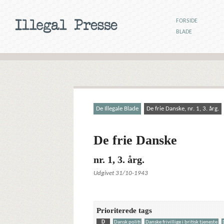
FORSIDE
BLADE
De Illegale Blade
De frie Danske, nr. 1, 3. årg.
De frie Danske
nr. 1, 3. årg.
Udgivet 31/10-1943
Prioriterede tags
D
Dansk politi
Danske frivillige i britisk tjeneste