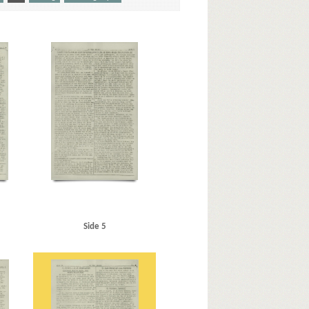
P.
Bornholm
Bramsen, Bo, sekretær
, Kbh.
Christensen, Erland, Kbh.
Christian X
onningens Tværgade, Kbh.
Dybbøl
E
en, J.H., Flight Lieutenant
Frascati, restaurant, Kbh.
edslæge
Goebbels, Joseph
Goldschmidt, Tage
Haakon, konge
Halvorsen, Børge
rup Clemmensen, Erik
Helsingør Arrest
d, Else
I
Island
Italien
J
Kalisch, Einer, Dr.
Kattegat
KU (Konservativ Ungdom)
Madsen, Willy, fabrikant, Kbh.
, Erik, Kbh.
Norden
Nürnberglovene
Side 5
en, Harry, skotøjshandler, Kbh.
us Bureau
Roskilde
Rubinstein, T., reserveintendant
kotland
Socialtjenesten
Sommer, Poul, kaptajn
SS
, fængselsbetjent
T
Vesterbrogade, Kbh.
Vesterport, ejendomskompleks