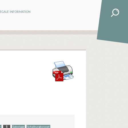
LEGALE INFORMATION
r
S
Sabotage
Schalburgkorpset