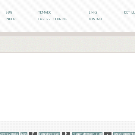
SØG
TEMAER
LINKS
DET IL
INDEKS
LÆRERVEJLEDNING
KONTAKT
De frie Danske
Digt
F
Fangebefrielser
H
Hjemmefronten, blad
J
Jødetransporte