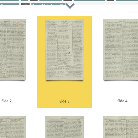
dhængninger
Ø
Ørum, T.P.A., flyverofficer
Atlas, maskinfabrik
B
Berchtesgaden
Berlin
Best, Werner
Bispebjerg Hospital
Bjørnved, 
ger, inspektør, Kbh.
Byrgesen, Jens Evald, Kbh.
C
Carlsborg, restaurant
Carlton, restaurant
s
Damgaard, Knud
Danmarks Frihedsraad
De frie Danske
Det danske Hus, London
Dover
Dr
semager, Kbh.
Engberg, Gunnar, pastor
Esbjerg
F
Feltlazarettet, Kbh.
Finland
Fisker Hans
erne
Føns Greve, Mogens
G
Gällivare
Garderhusarkasernen
Georg, konge
Glud, frk., kr
rfatter
Gripen, fly
Grundtvigs Hus
Gustav, konge
Gøteborg Handels- og Sjøfartstidning
H
Hansen, Morian, væddeløbskører
Hartz, militærattaché
Hasager Christensen, kaptajn
Haunst
ten, blad
Hjorslev, landinspektør
Holmberg Gudmundsen, Eli Werner
Horserødlejren
Højgaar
en, Ove, skoleelev
Jensen, Viggo, pastor
Jorck-Jorcksten, Paul, ritmester
Jødeaktionen
K
ntorassistent, Kbh.
Klüwer, Henrik, fængselsinspektør
Koch, Hal, professor
Krenchel, Ejnar, ors.
htenstein, Arvid, guldsmed
London
London Radio
Luleå
M
Madsen, Gerda, skuespiller
itærhospitalet, Kbh.
Mokka, cafe, Esbjerg
Münchhausen, film
N
Nationaltidende
Nielsen
Side 2
Side 4
Side 3
Nørrevold, Kbh.
O
Ostenfeldt
P
Pas paa min Kone, film
Peters, Oberleutnant
Peters
, Ringsted
Q
Quisling, Vidkun
R
Radioavisen
Rehbien, major
Rigshospitalet
Ritza
Hospital
Sjælland
Skandia, restaurant
Skifter, fabrikant, Taarbæk
Skjalm Petersen, Hagbart
S
 Poul Chr. von, direktør
Stevns
Stjernesko, fabrik, Kbh.
Stockholm
Sydnorge
Sørensen, Hans
ant, Kbh.
Tysk politi
U
Ulstrup Jensen, Børge, vægter
V
Vasaordenen
Vesterbro, Kbh.