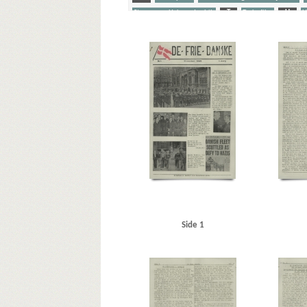
Stangerup, Hakon, dr.phil.
T
Tyske film
U
U
Yderligere tags
A
Aalborg
Aarhus
Amagertorv
Amalienborg
Brock Alsted, Knud, underkvartermester
Brokholm, Hol
Clausen, Frits, politiker
D
Dagmarhus
Daily New
Ejlersen, Jørgen, lærer, Kbh.
Ekenberg, Carl Johan, pøl
Frederiksberg Gymnasium
Frimurerlogen, Kbh.
Færø
Gredsted Klein, Aage Eduard, kaptajn
Grieg, Nordahl, fo
Hanneken, Hermann von
Hansen, Carlo Emil, sølvsmed
Helweg, professor, Rigshospitalet
Hirden
Hjemmefron
Jensen, Ib Egon, Kbh.
Jensen, Kaj, SS-Sturmmann
Jens
Kesselring, Albert von, general
Kiel
Klinting, Lise, ko
Københavns Kommunehospital
L
Langvardt
Lic
Malling, politibetjent, Skodsborg
Mildner, Rudolf
Mil
Side 1
Nya Dagligt Allehanda
Næstved
Nørrebros Runddel
Petersen, Wilfred, politiker
Philipson, Ib
Postgaarden
S
Schalburgfonden
Schalburgkorpset
Sct. Hans 
Stangerup, Hakon, dr.phil.
Statsradiofonien
Stemann,
Thomsen, direktør, Hornbæk Badehotel
Tosca, restaur