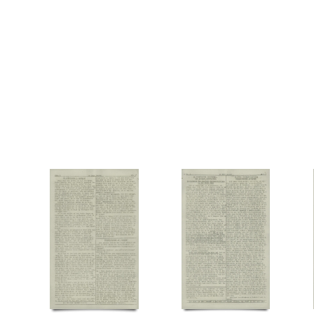
Tosca, restaurant, Kbh.
Tysk politi
U
Ulstrup Jensen, Børge, vægter
V
Vasa
Vridsløse Statsfængel
W
Wahlstrøm Teglers, Hans Edward
Y
Ytting, Henry, F