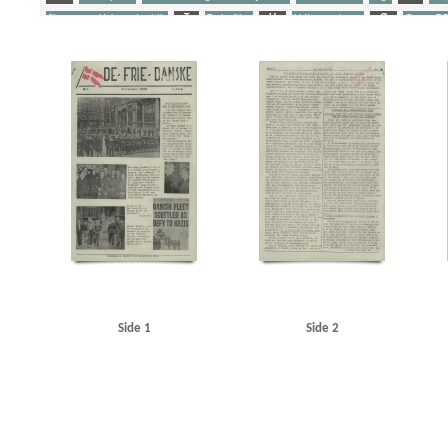
Stangerup, Hakon, dr.phil.
T
Tyske film
U
Udhængninger
Ø
Ørum, T.P.
Yderligere tags
A
Aalborg
Aarhus
Amagertorv
Amalienborg
Atlas, maskinfabrik
B
Berc
Brock Alsted, Knud, underkvartermester
Brokholm, Holger, inspektør, Kbh.
Byrgesen, 
Christian X
Clausen, Frits, politiker
D
Dagmarhus
Daily News
Damgaard, Knud
Dybbøl
E
Ejlersen, Jørgen, lærer, Kbh.
Ekenberg, Carl Johan, pølsemager, Kbh.
E
Fisker Hansen, J.H., Flight Lieutenant
Frascati, restaurant, Kbh.
Frederiksberg Gymnas
Georg, konge
Glud, frk., kredslæge
Goebbels, Joseph
Goldschmidt, Tage
Gredsted K
Gøteborg Handels- og Sjøfartstidning
H
Haakon, konge
Halvorsen, Børge
Hanne
Hartz, militærattaché
Hasager Christensen, kaptajn
Haunstrup Clemmensen, Erik
Hel
Holmberg Gudmundsen, Eli Werner
Horserødlejren
Højgaard, Else
I
Island
Ita
Jensen, Viggo, pastor
Jorck-Jorcksten, Paul, ritmester
Jødeaktionen
K
Kalisch, E
Klüwer, Henrik, fængselsinspektør
Koch, Hal, professor
Krenchel, Ejnar, ors.
KU (Kon
London
London Radio
Luleå
M
Madsen, Gerda, skuespiller
Madsen, Willy, fab
Side 1
Side 2
Mokka, cafe, Esbjerg
Münchhausen, film
N
Nationaltidende
Nielsen, Erik, Kbh.
O
Ostenfeldt
P
Pas paa min Kone, film
Peters, Oberleutnant
Petersen, Harr
Quisling, Vidkun
R
Radioavisen
Rehbien, major
Rigshospitalet
Ritzaus Bureau
Sct. Hans Hospital
Sjælland
Skandia, restaurant
Skifter, fabrikant, Taarbæk
Skjalm 
Statsradiofonien
Stemann, Poul Chr. von, direktør
Stevns
Stjernesko, fabrik, Kbh.