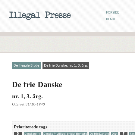
FORSIDE
BLADE
De Illegale Blade
De frie Danske, nr. 1, 3. årg.
De frie Danske
nr. 1, 3. årg.
Udgivet 31/10-1943
Prioriterede tags
D
Dansk politi
Danske frivillige i britisk tjeneste
De frie Danske
Digt
F
Fan