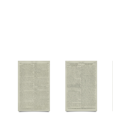
Tosca, restaurant, Kbh.
Tysk politi
U
Ulstrup Jensen, Børge, vægter
V
Vasa
Vridsløse Statsfængel
W
Wahlstrøm Teglers, Hans Edward
Y
Ytting, Henry, F