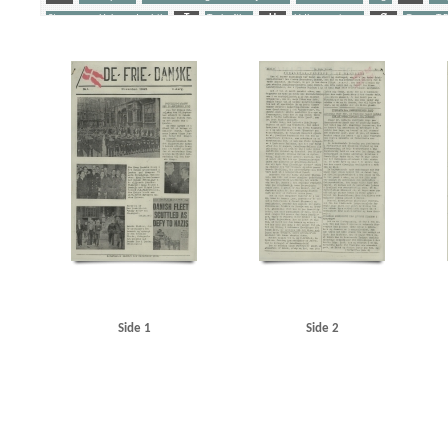
Stangerup, Hakon, dr.phil.
T
Tyske film
U
Udhængninger
Ø
Ørum, T.P.
Yderligere tags
A
Aalborg
Aarhus
Amagertorv
Amalienborg
Atlas, maskinfabrik
B
Berc
Brock Alsted, Knud, underkvartermester
Brokholm, Holger, inspektør, Kbh.
Byrgesen, 
Christian X
Clausen, Frits, politiker
D
Dagmarhus
Daily News
Damgaard, Knud
Dybbøl
E
Ejlersen, Jørgen, lærer, Kbh.
Ekenberg, Carl Johan, pølsemager, Kbh.
E
Fisker Hansen, J.H., Flight Lieutenant
Frascati, restaurant, Kbh.
Frederiksberg Gymnas
Georg, konge
Glud, frk., kredslæge
Goebbels, Joseph
Goldschmidt, Tage
Gredsted K
Gøteborg Handels- og Sjøfartstidning
H
Haakon, konge
Halvorsen, Børge
Hanne
Hartz, militærattaché
Hasager Christensen, kaptajn
Haunstrup Clemmensen, Erik
Hel
Holmberg Gudmundsen, Eli Werner
Horserødlejren
Højgaard, Else
I
Island
Ita
Jensen, Viggo, pastor
Jorck-Jorcksten, Paul, ritmester
Jødeaktionen
K
Kalisch, E
Klüwer, Henrik, fængselsinspektør
Koch, Hal, professor
Krenchel, Ejnar, ors.
KU (Kon
London
London Radio
Luleå
M
Madsen, Gerda, skuespiller
Madsen, Willy, fab
Side 1
Side 2
Mokka, cafe, Esbjerg
Münchhausen, film
N
Nationaltidende
Nielsen, Erik, Kbh.
O
Ostenfeldt
P
Pas paa min Kone, film
Peters, Oberleutnant
Petersen, Harr
Quisling, Vidkun
R
Radioavisen
Rehbien, major
Rigshospitalet
Ritzaus Bureau
Sct. Hans Hospital
Sjælland
Skandia, restaurant
Skifter, fabrikant, Taarbæk
Skjalm 
Statsradiofonien
Stemann, Poul Chr. von, direktør
Stevns
Stjernesko, fabrik, Kbh.