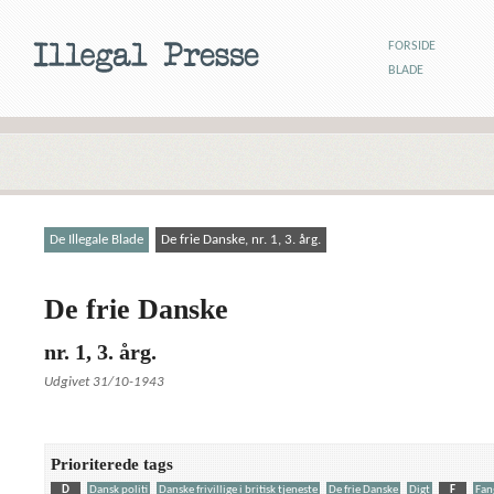
FORSIDE
BLADE
De Illegale Blade
De frie Danske, nr. 1, 3. årg.
De frie Danske
nr. 1, 3. årg.
Udgivet 31/10-1943
Prioriterede tags
D
Dansk politi
Danske frivillige i britisk tjeneste
De frie Danske
Digt
F
Fan