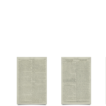
Tosca, restaurant, Kbh.
Tysk politi
U
Ulstrup Jensen, Børge, vægter
V
Vasa
Vridsløse Statsfængel
W
Wahlstrøm Teglers, Hans Edward
Y
Ytting, Henry, F