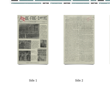
Stangerup, Hakon, dr.phil.
T
Tyske film
U
Udhængninger
Ø
Ørum, T.P.
Yderligere tags
A
Aalborg
Aarhus
Amagertorv
Amalienborg
Atlas, maskinfabrik
B
Berc
Brock Alsted, Knud, underkvartermester
Brokholm, Holger, inspektør, Kbh.
Byrgesen, 
Christian X
Clausen, Frits, politiker
D
Dagmarhus
Daily News
Damgaard, Knud
Dybbøl
E
Ejlersen, Jørgen, lærer, Kbh.
Ekenberg, Carl Johan, pølsemager, Kbh.
E
Fisker Hansen, J.H., Flight Lieutenant
Frascati, restaurant, Kbh.
Frederiksberg Gymnas
Georg, konge
Glud, frk., kredslæge
Goebbels, Joseph
Goldschmidt, Tage
Gredsted K
Gøteborg Handels- og Sjøfartstidning
H
Haakon, konge
Halvorsen, Børge
Hanne
Hartz, militærattaché
Hasager Christensen, kaptajn
Haunstrup Clemmensen, Erik
Hel
Holmberg Gudmundsen, Eli Werner
Horserødlejren
Højgaard, Else
I
Island
Ita
Jensen, Viggo, pastor
Jorck-Jorcksten, Paul, ritmester
Jødeaktionen
K
Kalisch, E
Klüwer, Henrik, fængselsinspektør
Koch, Hal, professor
Krenchel, Ejnar, ors.
KU (Kon
London
London Radio
Luleå
M
Madsen, Gerda, skuespiller
Madsen, Willy, fab
Side 1
Side 2
Mokka, cafe, Esbjerg
Münchhausen, film
N
Nationaltidende
Nielsen, Erik, Kbh.
O
Ostenfeldt
P
Pas paa min Kone, film
Peters, Oberleutnant
Petersen, Harr
Quisling, Vidkun
R
Radioavisen
Rehbien, major
Rigshospitalet
Ritzaus Bureau
Sct. Hans Hospital
Sjælland
Skandia, restaurant
Skifter, fabrikant, Taarbæk
Skjalm 
Statsradiofonien
Stemann, Poul Chr. von, direktør
Stevns
Stjernesko, fabrik, Kbh.