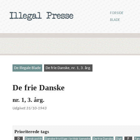
FORSIDE
BLADE
De Illegale Blade
De frie Danske, nr. 1, 3. årg.
De frie Danske
nr. 1, 3. årg.
Udgivet 31/10-1943
Prioriterede tags
D
Dansk politi
Danske frivillige i britisk tjeneste
De frie Danske
Digt
F
Fan