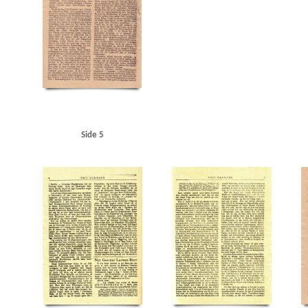
Orlogsværftet
Ortskommandanturet, Viborg
Otterup Geværfabrik
P
Perch, Pee
Raadhuspladsen, Kbh.
Raadmandsgade, Kbh.
RAF (Royal Air Force)
Randers
Refsha
Rigsdagen, den danske
Rigsdagens Samarbejdsudvalg (Nimandsudvalget)
Risskov
Roo
Schalburgkorpset
Sejrøgade, Kbh.
Siemens
Silkeborg
Sjælland
Sjælland, storebæ
Standard Electric, Kbh.
Storbritannien
Strandboulevarden, Kbh.
Størkafeen
Super 
Søndergaard Nielsen, fisker, Rødding
Sønderjylland
T
Titan, fabrik
Tosca, restau
Undsgaardsvej, Odense
USA
USSR
Utterslev Mose
V
Valby
Vedel, Aage H., vi
Vestre Fængsel
Vestre Kirkegaard
Vibenshus
Viby
Vordingborg
Vorup
Vraa
Vri
Øresundsgade, Kbh.
Side 5
Østrig