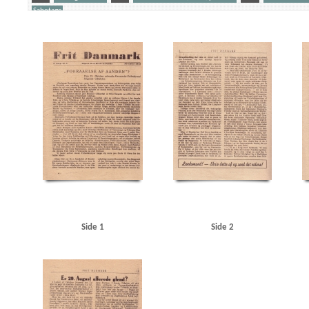
Sabotage
Yderligere tags
A
Aalborg
Aalborg Havn
Aarhus
Aarhus Motorkampagni
Aarhus Sydhavn
Am
Auning Møbel- og Madrasfabrik
Autofon, Kbh.
Autogaarden, Roskilde
Automobilhall
Borgerrepræsentationen
Bredgade, Kbh.
Bruun, K.V., cand.polit.
Bryld, lrs.
Børge H
Churchill, Winston
Clearingkontoen
D
D.B. Adler & Co., bankierfirma
Dagmarb
De forenede Automobilfabrikker, Odense
Den usynlige Front, bogtitel
Deutsche Wurst,
DSU (Danmarks Socialdemokratiske Ungdom)
E
Eden, Anthony
Elektromekano, K
Frikorps Danmark
Frit Danmark
Fritz Hansens Møbelfabrik, Hillerød
Frogner, Carl
Grundtvigs Hus
H
Haagkonventionen
Haderslev
Hadsund
Handelsministerium
Hans Olsens Børste-, Pensel- og Gadekostfabrik
Hans Petersen & Co., Kbh.
Hasseris
He
Hillerød Station
Hj. Brantings Plads, Kbh.
Hobro Rutebilstation
Hoff, Troels, statsadv
Høilund-Carlsen, K.O., lrs.
Hølunds Automobilværksted, Skanderborg
I
Indenrig
Jensen, Christian, repræsentant
Jensen, Ib Egon, Kbh.
Jernbanehotellet, Viborg
Just
Side 1
Side 2
Kastrup Flyveplads
Kina
Klithotellet, Hulerød
Knutzen, Peter, generaldirektør
Kold
Kys til højre og venstre, bogtitel
København, hotel, Hillerød
Københavns Frihavn
Køb
Lodberg, restaurant, Kbh.
London
Lunderskov
Lyngby
Lyngby Station
Lyngbyvej,
Mildner, Rudolf
Mocca, restaurant, Kbh.
Modstandsbevægelsen
Moskva
Moskvako
Nazistisk Ungdom
Ndr. Fasanvvej, Kbh.
Nielsen, Aage, jord- og betonarbejder
Nielsen
Nørrebro Station
Nørrebrogade, Kbh.
O
Odder
Odens og Christensens mekanis