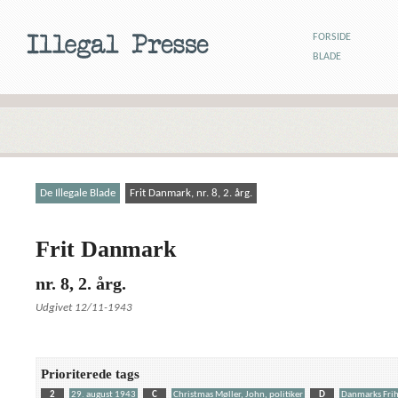
FORSIDE
BLADE
De Illegale Blade
Frit Danmark, nr. 8, 2. årg.
Frit Danmark
nr. 8, 2. årg.
Udgivet 12/11-1943
Prioriterede tags
2
29. august 1943
C
Christmas Møller, John, politiker
D
Danmarks Fri