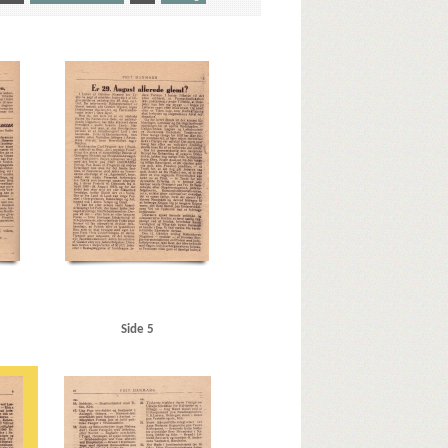
Hørsholm
Auning Møbel- og Madrasfabrik
Kbh.
Borgerrepræsentationen
Bredgade, Kbh.
rchill, Winston
Clearingkontoen
D
Den usynlige Front, bogtitel
Deutsche Wurst, Kbh.
ekano, Kbh.
Ellehauge Jørgensen, inspektør
rgade, Kbh.
Genevekonventionen
ke
Hanneken, Hermann von
avn
Hellesens Fabrikker
Helsingør
Hillerød
ell
Hvidovre
Islands Brygge
Italien
J
K
Kalundborg
Kalvø-Pavillonen, Frederikssund
, Ejnar, ors.
Krusaagade, Kbh.
sen, P.B., Helsingør
Lillerød Savværk
Side 5
lbye, grosserer
Meyer, fru, Hellerup
Mildner, Rudolf
Nakskov Værft
Nazistisk Ungdom
land
Næstved
Nørrebro Station
ens, mekaniker
Orlogsværftet
r, Gørding
R
Raadhuspladsen, Kbh.