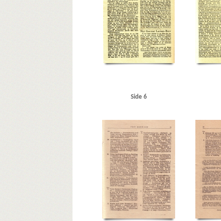
Raadmandsgade, Kbh.
RAF (Royal Air Force)
Randers
Rigsdagens Samarbejdsudvalg (Nimandsudvalget)
Riss
Silkeborg
Sjælland
Sjælland, storebæltsfærge
Sjæl
Strandboulevarden, Kbh.
Størkafeen
Super Service, 
Tosca, restaurant, Kbh.
Tysk politi
Tønder
U
Ud
Vesterbrogade, Kbh.
Vestergade, Kbh.
Vesterport
Ve
W
Washington
Wedela, skotøjsfabrik
Ø
Ør
Side 6