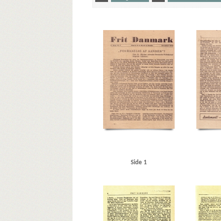
Yderligere tags
A
Aalborg
Aalborg Havn
Aarhus
Aarhus Motor
Autofon, Kbh.
Autogaarden, Roskilde
Automobilhalle
Bruun, K.V., cand.polit.
Bryld, lrs.
Børge Hansens Radi
D.B. Adler & Co., bankierfirma
Dagmarbio
Dagmarhu
Dietrich, Dr., rigspressechef
Dornier, firma
DSB (De Da
Engberg, snedker
F
F.L. Schmidth
Fiat, Kbh.
Fr
Gielstrup, Jens, forfatter
Glad, slagtermester, Slagelse
Hans Nielsens Frølager, Slagelse
Hans Olsens Børste-, Pe
Hillerød Dampvaskeri
Hillerød Station
Hj. Brantings 
Hyldegaard Petersens Bilværksted, Kbh.
Høilund-Carlsen
Jacobsen, Henry, Holbæk
Jensen, Christian, repræsent
Kastrup Flyveplads
Kina
Klithotellet, Hulerød
Knutz
Kys til højre og venstre, bogtitel
København, hotel, Hil
Side 1
Lodberg, restaurant, Kbh.
London
Lunderskov
Lyn
Mocca, restaurant, Kbh.
Modstandsbevægelsen
Mos
Ndr. Fasanvvej, Kbh.
Nielsen, Aage, jord- og betonarbej
Nørrebrogade, Kbh.
O
Odder
Odens og Christen
Ortskommandanturet, Viborg
Otterup Geværfabrik