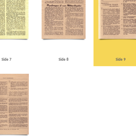
Refshaleøen
Reinhards Motorcykelfabrik
Reofon, Kbh.
Repræsentanternes Hus
Ribe
Riffel
kov
Roosevelt, Franklin D.
Roskildevej
Rungsted Maskinsnedkeri
Rusland
Røde Kors
S
lands Odde
Skive
Skodsborggade, Kbh.
Slagelse
Sovjetunionen
SS
Stalin, Josef
Standard E
Kbh.
Sv. Hansens Møbelsnedkeri, Ranum
Søborg Hovedgade
Søndergaard Nielsen, fisker, Rødding
enrigsministerium, det danske
Ullerup
Undsgaardsvej, Odense
USA
USSR
Utterslev Mose
stjylland
Vestre Baadehavn, Aalborg
Vestre Fængsel
Vestre Kirkegaard
Vibenshus
Viby
Vord
esund
Øresundsgade, Kbh.
Østrig
Side 7
Side 8
Side 9