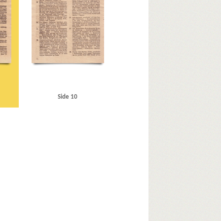
syndikatet
Rigsdagen, den danske
Schalburgkorpset
Sejrøgade, Kbh.
Siemens
lectric, Kbh.
Storbritannien
Sønderjylland
T
Titan, fabrik
V
Valby
Vedel, Aage H., viceadmiral
ingborg
Vorup
Vraa
Vridsløselille
Vægtergaarden
Side 10