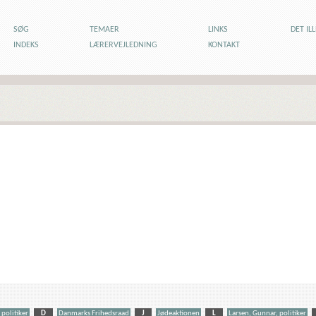
SØG
TEMAER
LINKS
DET IL
INDEKS
LÆRERVEJLEDNING
KONTAKT
 politiker
D
Danmarks Frihedsraad
J
Jødeaktionen
L
Larsen, Gunnar, politiker