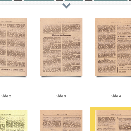
kampagni
Aarhus Sydhavn
Amager
American Apparate Co., Gentofte
Andersen, O., snedker, 
n, Roskilde
B
Badehotellet, Hulerød
Bentzen, smed
Berlin
Best, Werner
Blegdamsvej, 
ofabrik, Kbh.
C
Christiansen, autoforhandler, Hobro
Christmas Møller, John, politiker
Chu
s
Damgaard, DSU-Lygten, Kbh.
Danmarks Frihedsraad
De forenede Automobilfabrikker, Odense
nske Statsbaner)
DSU (Danmarks Socialdemokratiske Ungdom)
E
Eden, Anthony
Elektrom
ikorps Danmark
Frit Danmark
Fritz Hansens Møbelfabrik, Hillerød
Frogner, Carl
G
Gartne
Grundtvigs Hus
H
Haagkonventionen
Haderslev
Hadsund
Handelsministerium, det dans
nsel- og Gadekostfabrik
Hans Petersen & Co., Kbh.
Hasseris
Heimdal, marinefartøj
Hellerup H
Plads, Kbh.
Hobro Rutebilstation
Hoff, Troels, statsadvokat
Holbæk
Horserødlejren
Hull, Cord
, K.O., lrs.
Hølunds Automobilværksted, Skanderborg
I
Indenrigsministerium, det danske
ant
Jensen, Ib Egon, Kbh.
Jernbanehotellet, Viborg
Justitsministerium, det danske
Jylland
en, Peter, generaldirektør
Kolding
Kongens Nytorv
Krag, autoforhandler, Nykøbing F.
Krenchel
lerød
Københavns Frihavn
Københavns Magistrat
L
Langaa
Larsen, Gunnar, politiker
Lar
Side 2
Side 3
Side 4
gby
Lyngby Station
Lyngbyvej, Kbh.
M
Marinevagten, Horsens
Mauff, Oberstleutnant
Me
kva
Moskvakonferencen
Muslingekogeriet, Løgstør
Møller, Jens, fisker, Skive
N
Nakskov
der
Nielsen, Aage, modstandsmand
Nielsen, Thor, ostehandler, Odense
Nyborg
Nykøbing Sjæl
sens mekaniske værksted
Odense
Odin, storebæltsfærge
Olsen, Hans, børstenbinder
Olsen, J
P
Perch, Peer, løjtnant
Petersen, Wilfred, politiker
Postgaarden, Slagelse
Poulsen, mekanike