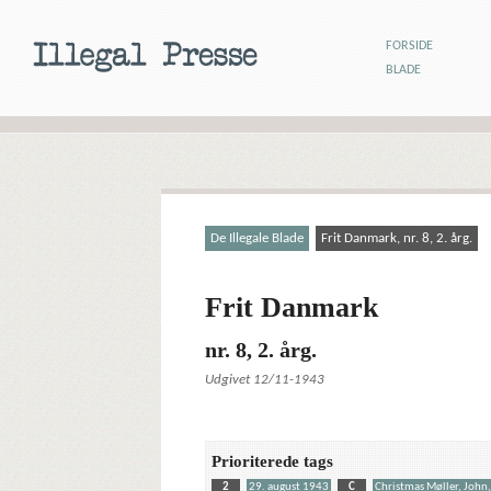
FORSIDE
BLADE
De Illegale Blade
Frit Danmark, nr. 8, 2. årg.
Frit Danmark
nr. 8, 2. årg.
Udgivet 12/11-1943
Prioriterede tags
2
29. august 1943
C
Christmas Møller, John,