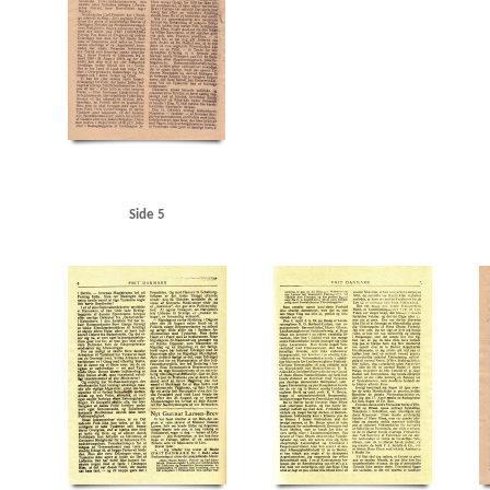
Orlogsværftet
Ortskommandanturet, Viborg
Otterup Geværfabrik
P
Perch, Pee
Raadhuspladsen, Kbh.
Raadmandsgade, Kbh.
RAF (Royal Air Force)
Randers
Refsha
Rigsdagen, den danske
Rigsdagens Samarbejdsudvalg (Nimandsudvalget)
Risskov
Roo
Schalburgkorpset
Sejrøgade, Kbh.
Siemens
Silkeborg
Sjælland
Sjælland, storebæ
Standard Electric, Kbh.
Storbritannien
Strandboulevarden, Kbh.
Størkafeen
Super 
Søndergaard Nielsen, fisker, Rødding
Sønderjylland
T
Titan, fabrik
Tosca, restau
Undsgaardsvej, Odense
USA
USSR
Utterslev Mose
V
Valby
Vedel, Aage H., vi
Vestre Fængsel
Vestre Kirkegaard
Vibenshus
Viby
Vordingborg
Vorup
Vraa
Vri
Øresundsgade, Kbh.
Side 5
Østrig