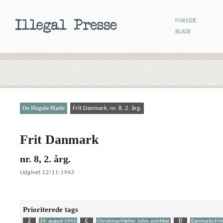
FORSIDE
BLADE
De Illegale Blade
Frit Danmark, nr. 8, 2. årg.
Frit Danmark
nr. 8, 2. årg.
Udgivet 12/11-1943
Prioriterede tags
2
29. august 1943
C
Christmas Møller, John, politiker
D
Danmarks Fri