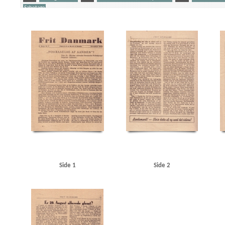
Sabotage
Yderligere tags
A
Aalborg
Aalborg Havn
Aarhus
Aarhus Motorkampagni
Aarhus Sydhavn
Am
Auning Møbel- og Madrasfabrik
Autofon, Kbh.
Autogaarden, Roskilde
Automobilhall
Borgerrepræsentationen
Bredgade, Kbh.
Bruun, K.V., cand.polit.
Bryld, lrs.
Børge H
Churchill, Winston
Clearingkontoen
D
D.B. Adler & Co., bankierfirma
Dagmarb
De forenede Automobilfabrikker, Odense
Den usynlige Front, bogtitel
Deutsche Wurst,
DSU (Danmarks Socialdemokratiske Ungdom)
E
Eden, Anthony
Elektromekano, K
Frikorps Danmark
Frit Danmark
Fritz Hansens Møbelfabrik, Hillerød
Frogner, Carl
Grundtvigs Hus
H
Haagkonventionen
Haderslev
Hadsund
Handelsministerium
Hans Olsens Børste-, Pensel- og Gadekostfabrik
Hans Petersen & Co., Kbh.
Hasseris
He
Hillerød Station
Hj. Brantings Plads, Kbh.
Hobro Rutebilstation
Hoff, Troels, statsadv
Høilund-Carlsen, K.O., lrs.
Hølunds Automobilværksted, Skanderborg
I
Indenrig
Jensen, Christian, repræsentant
Jensen, Ib Egon, Kbh.
Jernbanehotellet, Viborg
Just
Side 1
Side 2
Kastrup Flyveplads
Kina
Klithotellet, Hulerød
Knutzen, Peter, generaldirektør
Kold
Kys til højre og venstre, bogtitel
København, hotel, Hillerød
Københavns Frihavn
Køb
Lodberg, restaurant, Kbh.
London
Lunderskov
Lyngby
Lyngby Station
Lyngbyvej,
Mildner, Rudolf
Mocca, restaurant, Kbh.
Modstandsbevægelsen
Moskva
Moskvako
Nazistisk Ungdom
Ndr. Fasanvvej, Kbh.
Nielsen, Aage, jord- og betonarbejder
Nielsen
Nørrebro Station
Nørrebrogade, Kbh.
O
Odder
Odens og Christensens mekanis