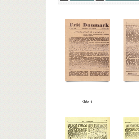
Yderligere tags
A
Aalborg
Aalborg Havn
Aarhus
Aarhus Motor
Autofon, Kbh.
Autogaarden, Roskilde
Automobilhalle
Bruun, K.V., cand.polit.
Bryld, lrs.
Børge Hansens Radi
D.B. Adler & Co., bankierfirma
Dagmarbio
Dagmarhu
Dietrich, Dr., rigspressechef
Dornier, firma
DSB (De Da
Engberg, snedker
F
F.L. Schmidth
Fiat, Kbh.
Fr
Gielstrup, Jens, forfatter
Glad, slagtermester, Slagelse
Hans Nielsens Frølager, Slagelse
Hans Olsens Børste-, Pe
Hillerød Dampvaskeri
Hillerød Station
Hj. Brantings 
Hyldegaard Petersens Bilværksted, Kbh.
Høilund-Carlsen
Jacobsen, Henry, Holbæk
Jensen, Christian, repræsent
Kastrup Flyveplads
Kina
Klithotellet, Hulerød
Knutz
Kys til højre og venstre, bogtitel
København, hotel, Hil
Side 1
Lodberg, restaurant, Kbh.
London
Lunderskov
Lyn
Mocca, restaurant, Kbh.
Modstandsbevægelsen
Mos
Ndr. Fasanvvej, Kbh.
Nielsen, Aage, jord- og betonarbej
Nørrebrogade, Kbh.
O
Odder
Odens og Christen
Ortskommandanturet, Viborg
Otterup Geværfabrik