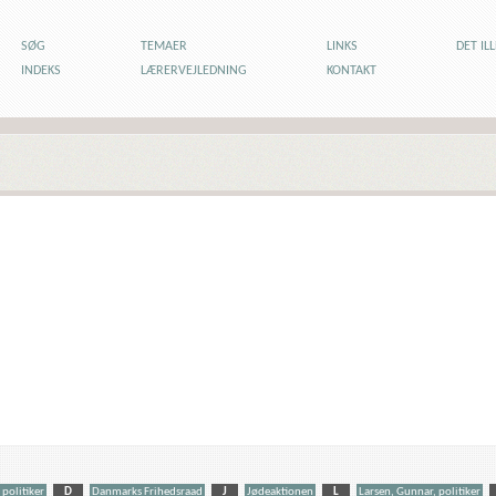
SØG
TEMAER
LINKS
DET IL
INDEKS
LÆRERVEJLEDNING
KONTAKT
 politiker
D
Danmarks Frihedsraad
J
Jødeaktionen
L
Larsen, Gunnar, politiker