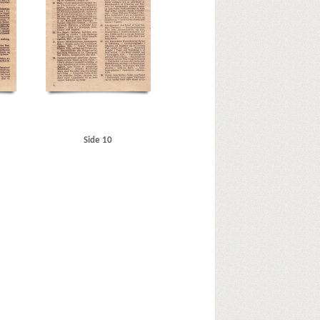
syndikatet
Rigsdagen, den danske
Schalburgkorpset
Sejrøgade, Kbh.
Siemens
lectric, Kbh.
Storbritannien
Sønderjylland
T
Titan, fabrik
V
Valby
Vedel, Aage H., viceadmiral
ingborg
Vorup
Vraa
Vridsløselille
Vægtergaarden
Side 10