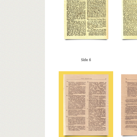
Raadmandsgade, Kbh.
RAF (Royal Air Force)
Randers
Rigsdagens Samarbejdsudvalg (Nimandsudvalget)
Riss
Silkeborg
Sjælland
Sjælland, storebæltsfærge
Sjæl
Strandboulevarden, Kbh.
Størkafeen
Super Service, 
Tosca, restaurant, Kbh.
Tysk politi
Tønder
U
Ud
Vesterbrogade, Kbh.
Vestergade, Kbh.
Vesterport
Ve
W
Washington
Wedela, skotøjsfabrik
Ø
Ør
Side 6