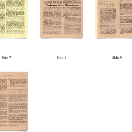
Refshaleøen
Reinhards Motorcykelfabrik
Reofon, Kbh.
Repræsentanternes Hus
Ribe
Riffel
kov
Roosevelt, Franklin D.
Roskildevej
Rungsted Maskinsnedkeri
Rusland
Røde Kors
S
lands Odde
Skive
Skodsborggade, Kbh.
Slagelse
Sovjetunionen
SS
Stalin, Josef
Standard E
Kbh.
Sv. Hansens Møbelsnedkeri, Ranum
Søborg Hovedgade
Søndergaard Nielsen, fisker, Rødding
enrigsministerium, det danske
Ullerup
Undsgaardsvej, Odense
USA
USSR
Utterslev Mose
stjylland
Vestre Baadehavn, Aalborg
Vestre Fængsel
Vestre Kirkegaard
Vibenshus
Viby
Vord
esund
Øresundsgade, Kbh.
Østrig
Side 7
Side 8
Side 9