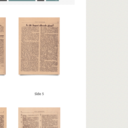
Hørsholm
Auning Møbel- og Madrasfabrik
Kbh.
Borgerrepræsentationen
Bredgade, Kbh.
rchill, Winston
Clearingkontoen
D
Den usynlige Front, bogtitel
Deutsche Wurst, Kbh.
ekano, Kbh.
Ellehauge Jørgensen, inspektør
rgade, Kbh.
Genevekonventionen
ke
Hanneken, Hermann von
avn
Hellesens Fabrikker
Helsingør
Hillerød
ell
Hvidovre
Islands Brygge
Italien
J
K
Kalundborg
Kalvø-Pavillonen, Frederikssund
, Ejnar, ors.
Krusaagade, Kbh.
sen, P.B., Helsingør
Lillerød Savværk
Side 5
lbye, grosserer
Meyer, fru, Hellerup
Mildner, Rudolf
Nakskov Værft
Nazistisk Ungdom
land
Næstved
Nørrebro Station
ens, mekaniker
Orlogsværftet
r, Gørding
R
Raadhuspladsen, Kbh.