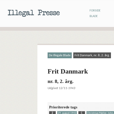
FORSIDE
BLADE
De Illegale Blade
Frit Danmark, nr. 8, 2. årg.
Frit Danmark
nr. 8, 2. årg.
Udgivet 12/11-1943
Prioriterede tags
2
29. august 1943
C
Christmas Møller, John,