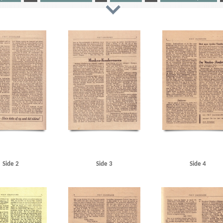
kampagni
Aarhus Sydhavn
Amager
American Apparate Co., Gentofte
Andersen, O., snedker, 
n, Roskilde
B
Badehotellet, Hulerød
Bentzen, smed
Berlin
Best, Werner
Blegdamsvej, 
ofabrik, Kbh.
C
Christiansen, autoforhandler, Hobro
Christmas Møller, John, politiker
Chu
s
Damgaard, DSU-Lygten, Kbh.
Danmarks Frihedsraad
De forenede Automobilfabrikker, Odense
nske Statsbaner)
DSU (Danmarks Socialdemokratiske Ungdom)
E
Eden, Anthony
Elektrom
ikorps Danmark
Frit Danmark
Fritz Hansens Møbelfabrik, Hillerød
Frogner, Carl
G
Gartne
Grundtvigs Hus
H
Haagkonventionen
Haderslev
Hadsund
Handelsministerium, det dans
nsel- og Gadekostfabrik
Hans Petersen & Co., Kbh.
Hasseris
Heimdal, marinefartøj
Hellerup H
Plads, Kbh.
Hobro Rutebilstation
Hoff, Troels, statsadvokat
Holbæk
Horserødlejren
Hull, Cord
, K.O., lrs.
Hølunds Automobilværksted, Skanderborg
I
Indenrigsministerium, det danske
ant
Jensen, Ib Egon, Kbh.
Jernbanehotellet, Viborg
Justitsministerium, det danske
Jylland
en, Peter, generaldirektør
Kolding
Kongens Nytorv
Krag, autoforhandler, Nykøbing F.
Krenchel
lerød
Københavns Frihavn
Københavns Magistrat
L
Langaa
Larsen, Gunnar, politiker
Lar
Side 2
Side 3
Side 4
gby
Lyngby Station
Lyngbyvej, Kbh.
M
Marinevagten, Horsens
Mauff, Oberstleutnant
Me
kva
Moskvakonferencen
Muslingekogeriet, Løgstør
Møller, Jens, fisker, Skive
N
Nakskov
der
Nielsen, Aage, modstandsmand
Nielsen, Thor, ostehandler, Odense
Nyborg
Nykøbing Sjæl
sens mekaniske værksted
Odense
Odin, storebæltsfærge
Olsen, Hans, børstenbinder
Olsen, J
P
Perch, Peer, løjtnant
Petersen, Wilfred, politiker
Postgaarden, Slagelse
Poulsen, mekanike