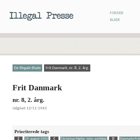
FORSIDE
BLADE
De Illegale Blade
Frit Danmark, nr. 8, 2. årg.
Frit Danmark
nr. 8, 2. årg.
Udgivet 12/11-1943
Prioriterede tags
2
29. august 1943
C
Christmas Møller, John, politiker
D
Danmarks Fri