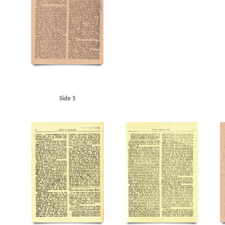
Orlogsværftet
Ortskommandanturet, Viborg
Otterup Geværfabrik
P
Perch, Pee
Raadhuspladsen, Kbh.
Raadmandsgade, Kbh.
RAF (Royal Air Force)
Randers
Refsha
Rigsdagen, den danske
Rigsdagens Samarbejdsudvalg (Nimandsudvalget)
Risskov
Roo
Schalburgkorpset
Sejrøgade, Kbh.
Siemens
Silkeborg
Sjælland
Sjælland, storebæ
Standard Electric, Kbh.
Storbritannien
Strandboulevarden, Kbh.
Størkafeen
Super 
Søndergaard Nielsen, fisker, Rødding
Sønderjylland
T
Titan, fabrik
Tosca, restau
Undsgaardsvej, Odense
USA
USSR
Utterslev Mose
V
Valby
Vedel, Aage H., vi
Vestre Fængsel
Vestre Kirkegaard
Vibenshus
Viby
Vordingborg
Vorup
Vraa
Vri
Øresundsgade, Kbh.
Side 5
Østrig