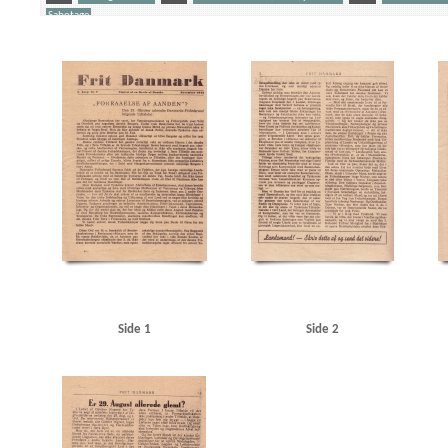
Sabotage
Yderligere tags
A
Aalborg
Aalborg Havn
Aarhus
Aarhus Motorkampagni
Aarhus Sydhavn
Am
Auning Møbel- og Madrasfabrik
Autofon, Kbh.
Autogaarden, Roskilde
Automobilhall
Borgerrepræsentationen
Bredgade, Kbh.
Bruun, K.V., cand.polit.
Bryld, lrs.
Børge H
Churchill, Winston
Clearingkontoen
D
D.B. Adler & Co., bankierfirma
Dagmarb
De forenede Automobilfabrikker, Odense
Den usynlige Front, bogtitel
Deutsche Wurst,
DSU (Danmarks Socialdemokratiske Ungdom)
E
Eden, Anthony
Elektromekano, K
Frikorps Danmark
Frit Danmark
Fritz Hansens Møbelfabrik, Hillerød
Frogner, Carl
Grundtvigs Hus
H
Haagkonventionen
Haderslev
Hadsund
Handelsministerium
Hans Olsens Børste-, Pensel- og Gadekostfabrik
Hans Petersen & Co., Kbh.
Hasseris
He
Hillerød Station
Hj. Brantings Plads, Kbh.
Hobro Rutebilstation
Hoff, Troels, statsadv
Høilund-Carlsen, K.O., lrs.
Hølunds Automobilværksted, Skanderborg
I
Indenrig
Jensen, Christian, repræsentant
Jensen, Ib Egon, Kbh.
Jernbanehotellet, Viborg
Just
Side 1
Side 2
Kastrup Flyveplads
Kina
Klithotellet, Hulerød
Knutzen, Peter, generaldirektør
Kold
Kys til højre og venstre, bogtitel
København, hotel, Hillerød
Københavns Frihavn
Køb
Lodberg, restaurant, Kbh.
London
Lunderskov
Lyngby
Lyngby Station
Lyngbyvej,
Mildner, Rudolf
Mocca, restaurant, Kbh.
Modstandsbevægelsen
Moskva
Moskvako
Nazistisk Ungdom
Ndr. Fasanvvej, Kbh.
Nielsen, Aage, jord- og betonarbejder
Nielsen
Nørrebro Station
Nørrebrogade, Kbh.
O
Odder
Odens og Christensens mekanis